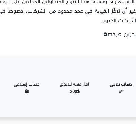
 الاستثمارية. ويساعد هذا التنوع المتداولين المحليين على ا
لبحرين
ير أنّ تركّز القيمة في عدد محدود من الشركات، خصوصًا في
الشركات الكبرى.
حرين مرخصة
حساب تجريبي
اقل قيمة للايداع
حساب إسلامي
🕋
200$
✅
سهم التقليدي
تقليدي و تداول عقود الفروقات CFDs