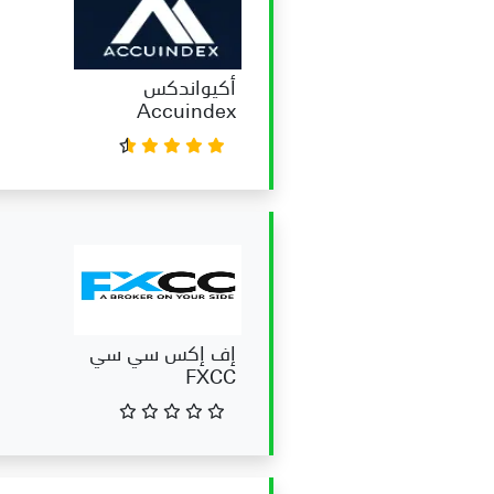
اسماء شركات التداول النصابة في البح
أكيواندكس
Accuindex
إف إكس سي سي
FXCC