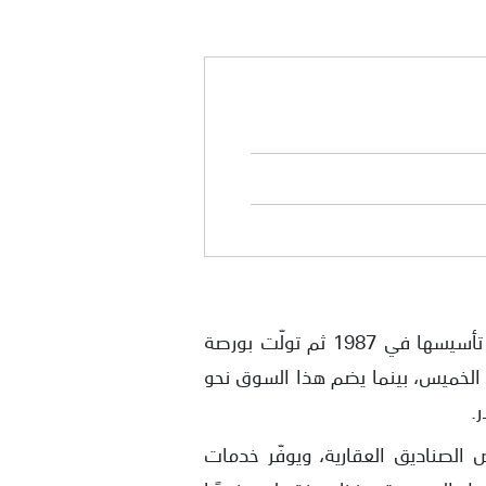
واحدة من أقدم أسواق المال في المنطقة، إذ انطلقت رسميًا عام 1989 بعد تأسيسها في 1987 ثم تولّت بورصة
ويجري التداول فيها من الأحد إلى الخميس، بينما يضم هذا السوق نحو
ر.
الصناديق العقارية، ويوفّر خدمات