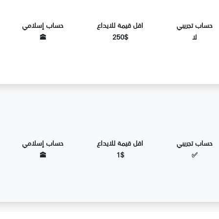
رين (month)
حساب تجريبي
اقل قيمة للايداع
حساب إسلامي
لا
250$
🕋
حساب تجريبي
اقل قيمة للايداع
حساب إسلامي
🕋
1$
✅