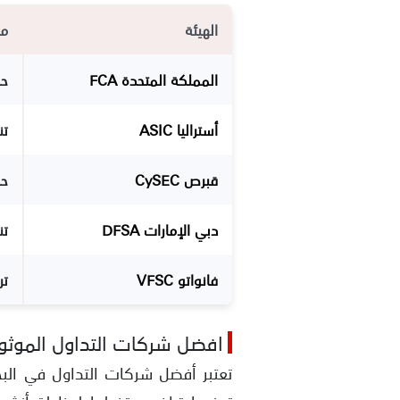
الهيئة
ما
المملكة المتحدة FCA
حما
أستراليا ASIC
تن
قبرص CySEC
حما
دبي الإمارات DFSA
تن
فانواتو VFSC
تر
افضل شركات التداول الموثوق
تعتبر أفضل شركات التداول في البحري