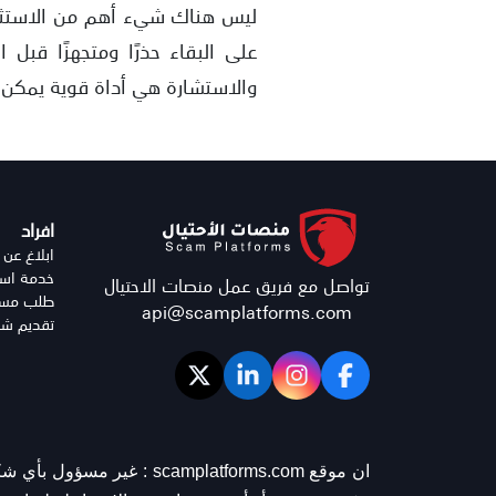
ليس هناك شيء أهم من الاستثما
على البقاء حذرًا ومتجهزًا قبل 
والاستشارة هي أداة قوية يمكن
افراد
ابلاغ عن 
خدمة استر
تواصل مع فريق عمل منصات الاحتيال
طلب مساع
api@scamplatforms.com
تقديم شك
ان موقع scamplatforms.com :
غير مسؤول بأي شكل 