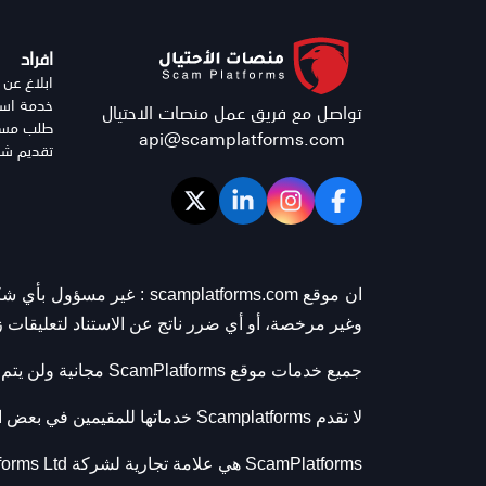
افراد
ابلاغ عن 
خدمة استر
تواصل مع فريق عمل منصات الاحتيال
طلب مساع
api@scamplatforms.com
تقديم شك
ان موقع scamplatforms.com :
غير مسؤول بأي شكل 
وغير مرخصة، أو أي ضرر ناتج عن الاستناد لتعليقات 
جميع خدمات موقع ScamPlatforms مجانية ولن يتم مطالبة أي زائر او متضرر من عمليات النصب والاحتيال عبر الانترنت باي مبالغ وذلك يشمل خدمة استرداد الأموال.
لا تقدم Scamplatforms خدماتها للمقيمين في بعض الدول العربية مثل سوريا واليمن.
ScamPlatforms هي علامة تجارية لشركة ScamPlatforms Ltd مسجلة ومرخصة من قبل GAZAGCC (هيئة التحالف العالمي لمكافحة الاحتيال).