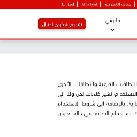
سياسة الخصوصية
APIs Feed
اتصل بنا
قانوني
تقديم شكوى احتيال
خدامك لموقع الويب scamplatforms.com، بما في ذلك النطاقات الفرعية والنطاقات الأخرى
أخرى يوفرها لك Scam Platforms. في هذه شروط الاستخدام، تشير كلمات نحن ولنا إلى
 تجارية. بالإضافة إلى شروط الاستخدام
ي يُسمح لك باستخدام الخدمة. في حالة تعارض