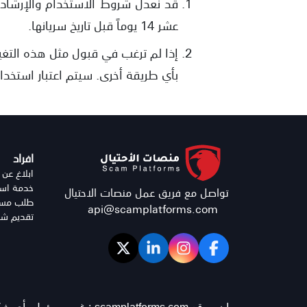
قد نعدل شروط الاستخدام والإرشادا
عشر 14 يوماً قبل تاريخ سريانها.
إذا لم ترغب في قبول مثل هذه التغي
بأي طريقة أخرى. سيتم اعتبار استخدام
افراد
ابلاغ عن 
خدمة استر
تواصل مع فريق عمل منصات الاحتيال
طلب مساع
api@scamplatforms.com
تقديم شك