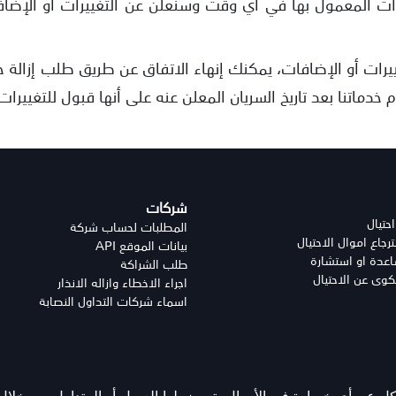
ت المعمول بها في أي وقت وسنعلن عن التغييرات أو الإضافات
يرات أو الإضافات، يمكنك إنهاء الاتفاق عن طريق طلب إزالة 
 خدماتنا بعد تاريخ السريان المعلن عنه على أنها قبول للتغييرات
شركات
احتيال
المطلبات لحساب شركة
جاع اموال الاحتيال
بيانات الموقع API
دة او استشارة
طلب الشراكة
وى عن الاحتيال
اجراء الاخطاء وازاله الانذار
اسماء شركات التداول النصابة