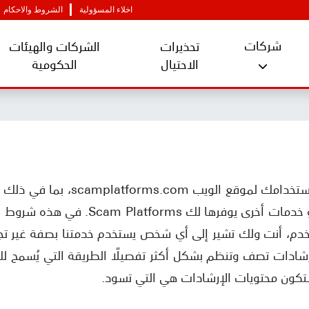
اخلاء المسؤولية
الشروط والاحكام
شركات
تحذيرات
الشركات والهيئات
الاحتيال
الحكومية
تنطبق هذه الشروط والأحكام على است
على أعلى المستويات، وأي قنوات أو خدمات 
كلمات المستخدم، أنت ولك تشير إلى أي شخص يستخدم خدمتنا بصفة غير
، قد تصدر Scam Platforms إرشادات تصف وتنظم بشكل أكثر تفصيلًا الطريقة الت
تكون محتويات الإرشادات هي التي تسود.