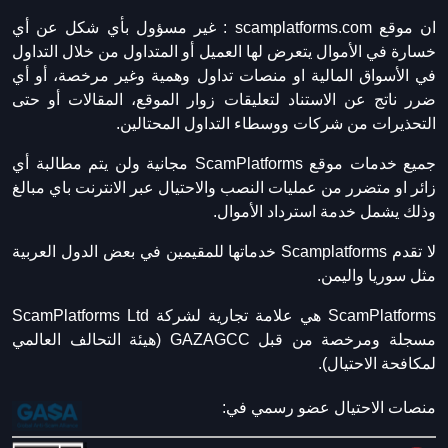
ان موقع scamplatforms.com :
غير مسؤول بأي شكل عن أي
خسارة في الأموال يتعرض لها العميل أو المتداول من خلال التداول
في الأسواق المالية او منصات تداول وهمية وغير مرخصة، أو أي
ضرر ناتج عن الاستناد لتعليقات زوار الموقع، المقالات أو حتى
التحذيرات من شركات ووسطاء التداول المحتالين.
جميع خدمات موقع ScamPlatforms مجانية ولن يتم مطالبة أي
زائر او متضرر من عمليات النصب والاحتيال عبر الانترنت باي مبالغ
وذلك يشمل خدمة استرداد الأموال.
لا تقدم Scamplatforms خدماتها للمقيمين في بعض الدول العربية
مثل سوريا واليمن.
ScamPlatforms هي علامة تجارية لشركة ScamPlatforms Ltd
مسجلة ومرخصة من قبل GAZAGCC (هيئة التحالف العالمي
لمكافحة الاحتيال).
منصات الاحتيال عضو رسمي في: