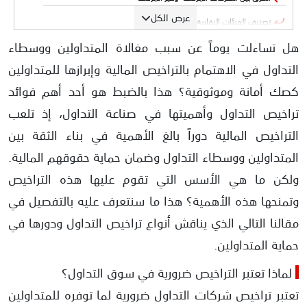
عرض الكل
تصنيف الهيئات الرقابية العالمية
هل تساءلت يوماً عن سبب مغالاة المتداولين ووسطاء
الهيئات الرقابية من الدرجة الأولى
التداول في الاهتمام بالتراخيص المالية وإبرازها للمتداولين
الهيئات الرقابية من الدرجة الثانية
كصك أمانة وموثوقية؟ هذا بالضبط هو أحد أهم فوائد
الهيئات الرقابية من الدرجة الثالثة
تراخيص التداول وأهميتها في صناعة التداول، إذ تلعب
الهيئات الرقابية في العالم العربي
التراخيص المالية دوراً بالغ الأهمية في بناء الثقة بين
أبرز الجهات الرقابية في الدول العربية
المتداولين ووسطاء التداول وضمان حماية حقوقهم المالية.
مدى قوة هذه التراخيص مقارنة بالتراخيص العالمية
ولكن ما هي الأسس التي تقوم عليها هذه التراخيص
الفرق بين الترخيص المحلي والترخيص الدولي
وتمنحها هذه الأهمية؟ هذا ما سنتعرف عليه بالتفصيل في
ما هي طرق الاحتيال في التراخيص؟
مقالنا التالي الذي يناقش أنواع تراخيص التداول ودورها في
1- إنشاء تراخيص وهمية
حماية المتداولين.
2- سرقة تراخيص شركات أخرى
لماذا تعتبر التراخيص ضرورية في سوق التداول؟
3- استخدام تراخيص منتهية الصلاحية
تعتبر تراخيص شركات التداول ضرورية لما توفره للمتداولين