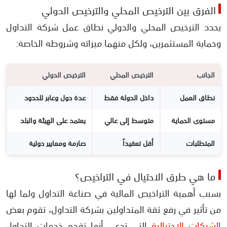
الفرق بين الترخيص المحلي والترخيص الدولي
يحدد الترخيص المحلي والدولي نطاق عمل شركة التداول
وحماية المستثمرين، ولكل منهما ميزاته وشروطه الخاصة:
الجانب
الترخيص المحلي
الترخيص الدولي
نطاق العمل
داخل الدولة فقط
عدة دول وعابر للحدود
مستوى الحماية
متوسط إلى عالي
يعتمد على الهيئة والبلد
المتطلبات
أقل تعقيداً
صارمة ومعايير دولية
ما هي طرق الاحتيال في التراخيص؟
بسبب أهمية التراخيص المالية في صناعة التداول ولما لها
من تأثير في رفع ثقة المتداولين بشركة التداول، تقوم بعض
الشركات الاحتيالية
التي تدعي أنها تقدم خدمات التداول