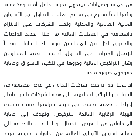
4- تزوير الأختام والتواقيع
من حماية وضمانات تمنحهم تجربة تداول أمنة ومكفولة.
ولأنها أيضاً تسهم في تنظيم عمليات التداول في الأسواق
كيف أعرف أن الشركة نصابة أم لا؟
المالية العالمية والمحلية وتحث الشركات على الالتزام
كيفية التأكد من ترخيص شركة التداول؟
بالشفافية في العمليات المالية من خلال تحديد الواجبات
والحقوق لكل من المتداولين ووسطاء التداول. ونظراً
للإقبال المتزايد على التداول، أصبحت توعية المتداولين
بشان التراخيص المالية ودروها في تنظيم الأسواق وحماية
حقوقهم ضرورة ملحة.
إذ يتمثل دور تراخيص شركات التداول في فرض مجموعة من
القوانين واللوائح التنظيمية على هذه الشركات تلزمها باتباع
إجراءات معينة تختلف في درجة صرامتها حسب تصنيف
الهيئة الرقابية المانحة للترخيص. وتهدف إلى حماية
المتداولين من التعرض للاحتيال أو التلاعب، بالإضافة إلى
حماية أسواق الأوراق المالية من تجاوزات قانونية تهدد