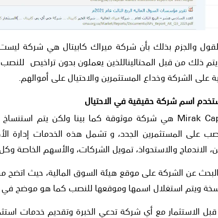
القول والجزم بذلك بأن شركة ميراك كابيتال هي شركة ليست 
م ذلك من قبل المحتاليناللذين يعملون بدون تراخيص للنصب 
 على الشركة وخداع المستثمرين والاحتيال على أموالهم.
خدم اسم شركة حقيقية في الاحتيال
شركة ميراك كابيتال Mirak Capital هي شركة موثوقة كما بينا ولكن ي
نصب على المستثمرين الجدد، و تشمل هذه الخدمات إدارة الأ
ين، الاندماج والاستحواذ، تمويل الشركات، والأسهم الخاصة وكل 
بحث عن الشركة على موقع هيئة السوق المالية، حيث اتضح من ت
سخة ويتم استغلال اسمها وموقعها للنصب كما هو موضح في ال
 قبل الاستثمار مع أي شركة تدعي الخبرة وتقديم خدمات استثما