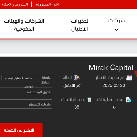
اخلاء المسؤولية
الشروط والاحكام
شركات
تحذيرات
الشركات والهيئات
الاحتيال
الحكومية
Mirak Capital
|
تم تحديث الانذار
الحالة
طريقة
محافظ الاستثمار الوهمية
الاحتيال
2025-03-20
تم التحقق
التراخيص
الدول المستهدفة
عدد التعليقات
عدد البلاغات
منصات التسويق
35
0
الابلاغ عن الشركة