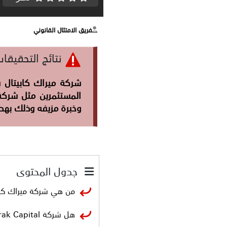
فريق الامتثال القانوني
نتائج التحقيقات 
شركة ميراك كابيتال
وخبرة مزيفه وذلك به
جدول المحتوى
من هي شركة ميراك كابيتال Capital
هل شركة Mirak Capital نصابة؟