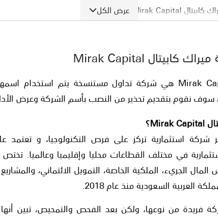
عرض الكل
 Mirak Capital
 شركة ميراك كابيتال
بيتال Mirak Capital
سم ميراك كابيتال على تراخيص مالية
ستخدم اسم شركة حقيقية في الاحتيال
شركة مراك كابيتال Mirak Capital هي شركة تداول مستنسخة يتم استخ
ل سوف نقوم بتقديم تحذير من النصب بأسم الشركة وعرض الأدل
يح
Mira؟
ر شركة استثمارية تركز على فرص التكنولوجيا، و تعتمد ع
ستثمارية في مختلف القطاعات محليا وإقليميا وعالميا. تخت
س المال الجريء، الملكية الخاصة، التمويل الائتماني، والمشار
كة العربية السعودية منذ عام 2018.
ة فريدة من نوعها، ولكن بعد الفحص والتمحيص، تبين أنها