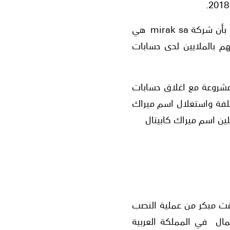
كل هذا الترويج، عزيزي القارئ، يهدف إلى جذب أكبر عدد ممكن من الضحايا وإقناعهم مثلا بأن شركة mirak sa هي
ستثماراتهم بالملايين لدى حسابات
 مشروعة مع اغلاق حسابات
تلفة واستغلال اسم ميراك
لين اسم ميراك كابيتال
ي حالة كشف نصبهم في وقت مبكر من عملية النصب
ال في المملكة العربية