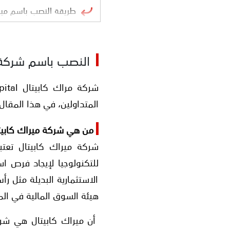
طريقة النصب باسم ميراك كابيتال
الأدلة على النصب باسم
النصب باسم شركة ميراك كا
عدم حصول المستغلين ا
شركة تداول مستنسخة ت
المتداولين، في هذا المقا
ادعاء تاريخ خبرة غير صح
من هي شركة ميراك كابيتال k Capital
شركة ميراك كابيتال تعتب
للتكنولوجيا لإيجاد فرص ا
الاستثمارية البديلة مثل رأ
هيئة السوق المالية في الممل
أن ميراك كابيتال هي شرك