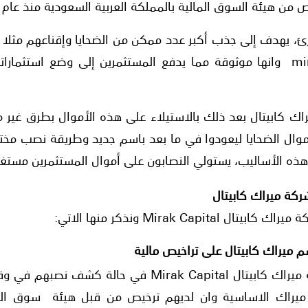
 هيئة السوق المالية بالمملكة العربية السعودية منذ عام 2018.
الشركة ذاتها mirak capital وانها موثوقة مما يدفع المستثمرين إلى وضع ا
راك كابيتال بعد ذلك بالاستيلاء على هذه الأموال بطرق غير
بأموال الضحايا ليعودوا في ما بعد باسم جديد وطريقة نصب مخ
 هذه الأساليب، يستولي النصابون على أموال المستثمرين مستغ
ركة ميراك كابيتال
Mirak Capi ونذكر منها الاتي:
 ميراك كابيتال على تراخيص مالية
يدعي مستغلين اسم شركة ميراك كابيتال Mirak Capital ف
يراك الاساسية وان لديهم ترخيص من قبل هيئة سوق الم