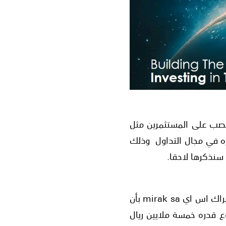
نصب على المستثمرين مثل
طويل وخبره في مجال التداول وذلك
سنذكرها لاحقا.
يروج النصابون في العديد من مواقع المستغلة لاسم ميراك كابيتال ومنهم موقع باسم ميراك اس اي mirak sa بأن
 قدره خمسة ملايين ريال