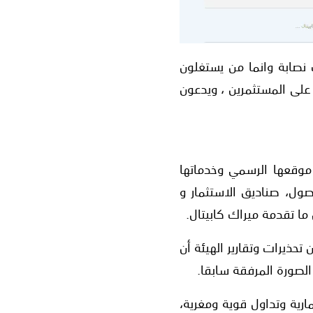
نصابة وانما من يستغلون
على المستثمرين ، ويدعون
تم استنساخ موقعها الرسمي وخدماتها
صول، صناديق الاستثمار و
ما تقدمة ميراك كابيتال.
حذيرات وتقارير الهيئة أن
صورة المرفقة سابقا.
رية وتداول قوية ومغرية،