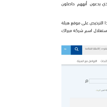
لذي يدعون أنههم حاصلون
نصات الاحتيال Scam Platforms بفحص صحة هذا الترخيص على موقع هيئة
 استغلال اسم شركة ميراك