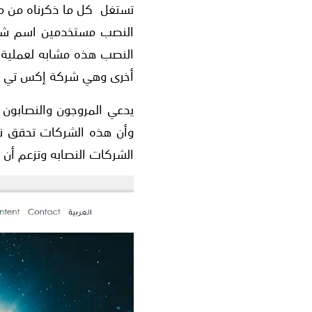
تستغل كل ما ذكرناه من م
النصب مستخدمين اسم شرك
النصب هذه مشابه لعملية
أخرى وهي شركة إكس تي بي XTB العا
يدعي المروجون والنصابون 
وأن هذه الشركات تحقق نج
الشركات النصابه وتزعم أ