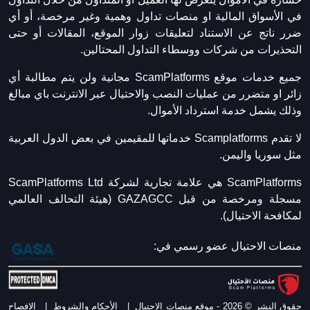
في الأسواق المالية او منصات تداول وهمية وغير مرخصة، أو أي
ضرر ناتج عن الاستناد لتعليقات زوار الموقع، المقالات أو حتى
التحذيرات من شركات ووسطاء التداول المحتالين.
جميع خدمات موقع ScamPlatforms مجانية ولن يتم مطالبة أي
زائر او متضرر من عمليات النصب والاحتيال عبر الانترنت باي مبالغ
وذلك يشمل خدمة استرداد الأموال.
لا تقدم Scamplatforms خدماتها للمقيمين في بعض الدول العربية
مثل سوريا واليمن.
ScamPlatforms هي علامة تجارية لشركة ScamPlatforms Ltd
مسجلة ومرخصة من قبل GAZAGCC (هيئة التحالف العالمي
لمكافحة الاحتيال).
منصات الاحتيال عضو رسمي في:
حقوق النشر © 2026 - موقع منصات الاحتيال
|
الأحكام والشروط
|
الافصاح