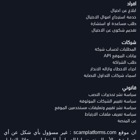
افراد
ابلاغ عن احتيال
خدمة استرجاع اموال الاحتيال
طلب مساعدة او استشارة
تقديم شكوى عن الاحتيال
شركات
المطلبات لحساب شركة
بيانات الموقع API
طلب الشراكة
اجراء الاخطاء وازاله الانذار
اسماء شركات التداول النصابة
قانوني
سياسة نشر تحذيرات النصب
سياسة تقييم الشركات الموثوقة
سياسة نشر تقييم وتعليقات مستخدمين الموقع
سياسة تعريف ملفات الارتباط
عن المنصة
ان موقع scamplatforms.com :
غير مسؤول بأي شكل عن أي
خسارة في الأموال يتعرض لها العميل أو المتداول من خلال التداول