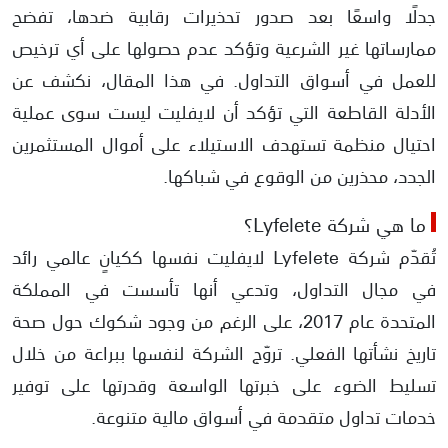
جدلًا واسعًا بعد صدور تحذيرات رقابية ضدها، تفضح
ادعاءات ترويجية مبالغ بها
ممارساتها غير الشرعية وتؤكد عدم حصولها على أي ترخيص
للعمل في أسواق التداول. في هذا المقال، نكشف عن
اتهامات وشكاوى حول التلاعب بالأسعار
الأدلة القاطعة التي تؤكد أن لايفليت ليست سوى عملية
احتيال منظمة تستهدف الاستيلاء على أموال المستثمرين
الجدد، محذرين من الوقوع في شباكها.
ما هي شركة Lyfelete؟
تُقدّم شركة Lyfelete لايفليت نفسها ككيانٍ عالمي رائد
في مجال التداول، وتدعي أنها تأسست في المملكة
المتحدة عام 2017، على الرغم من وجود شكوك حول صحة
تاريخ نشأتها الفعلي. تروّج الشركة لنفسها ببراعة من خلال
تسليط الضوء على خبرتها الواسعة وقدرتها على توفير
خدمات تداول متقدمة في أسواق مالية متنوعة.