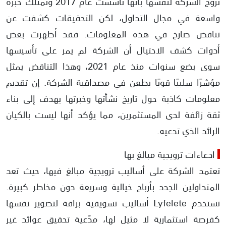
تُروّج الشركة لنفسها بأنها تأسست عام 2017 وتمتلك خبرة
واسعة في مجال التداول، لكن التحقيقات كشفت عن
تناقض صارخ في هذه المعلومات. فقد أظهرت بعض
أدوات كشف الاحتيال أن الشركة لم يمر على تأسيسها
سوى بضع سنوات منذ عام 2021، وهذا التناقض يمثل
مؤشرًا سلبيًا قويًا يطعن في مصداقية الشركة. إن تقديم
معلومات كاذبة حول تاريخ نشأتها وخبرتها يهدف إلى بناء
ثقة زائفة لدى المستثمرين، مما يؤكد أنها ليست بالكيان
الرائد الذي تدعيه.
ادعاءات ترويجية مبالغ بها
تعتمد الشركة على أساليب ترويجية مبالغ فيها، حيث تعد
المتداولين الجدد بأرباح خيالية وسريعة دون مخاطر كبيرة.
تستخدم Lyfelete أساليب تسويقية براقة لتصوير نفسها
كفرصة استثمارية لا مثيل لها، مدّعية تحقيق عوائد غير