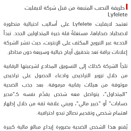
طريقة النصب المتبعة من قبل شركة لايفليت
Lyfelete
تعتمد لايفليت Lyfelete على أساليب احتيالية متطورة
لاصطياد ضحاياها، مستغلةً قلة خبرة المتداولين الجدد. تبدأ
الخدعة عبر الترويج المكثف على الإنترنت، حيث تنشر الشركة
إعلانات براقة تعد بتحقيق أرباح خيالية وسريعة دون مخاطر.
تلجأ الشركة كذلك إلى التسويق المخادع لشرعيتها الرقابية
من خلال تزوير التراخيص وادعاء الحصول على تراخيص
موثوقة من هيئات رقابية مرموقة. بعد جذب الضحية
"المتداول"، يتواصل معه شخص يقدّم نفسه كـ"مدير
حسابات" أو "خبير مالي"، ويبني علاقة ثقة من خلال إظهار
اهتمام شخصي وتقديم نصائح تبدو احترافية.
يُقنع هذا الشخص الضحية بضرورة إيداع مبالغ مالية كبيرة