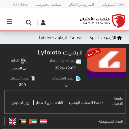
اخلاء المسؤولية
الشروط والاحكام
سياسة الخصوصية
APIs Feed
الرئيسية
الشركات النصابة
لايفليت Lyfelete
لايفليت Lyfelete
بلا رخصة
تم تحديث الانذار
الحالة
2025-12-09
تم التحقق
عدد التعليقات
عدد البلاغات
300
0
طريقة
|
|
محافظ الاستثمار الوهمية
التلاعب في الاسعار
تزوير التراخيص
الاحتيال
الدول المستهدفة