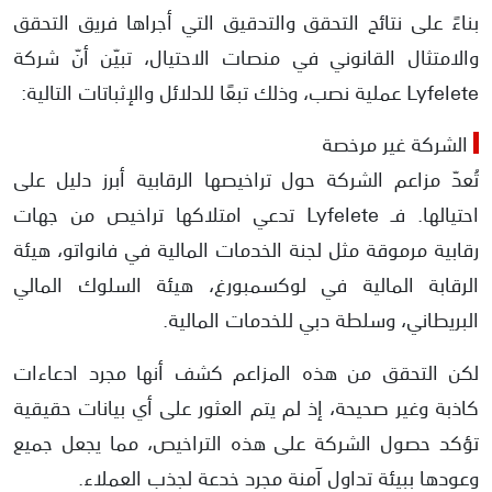
بناءً على نتائج التحقق والتدقيق التي أجراها فريق التحقق
والامتثال القانوني في منصات الاحتيال، تبيّن أنّ شركة
Lyfelete عملية نصب، وذلك تبعًا للدلائل والإثباتات التالية:
الشركة غير مرخصة
تُعدّ مزاعم الشركة حول تراخيصها الرقابية أبرز دليل على
احتيالها. فـ Lyfelete تدعي امتلاكها تراخيص من جهات
رقابية مرموقة مثل لجنة الخدمات المالية في فانواتو، هيئة
الرقابة المالية في لوكسمبورغ، هيئة السلوك المالي
البريطاني، وسلطة دبي للخدمات المالية.
لكن التحقق من هذه المزاعم كشف أنها مجرد ادعاءات
كاذبة وغير صحيحة، إذ لم يتم العثور على أي بيانات حقيقية
تؤكد حصول الشركة على هذه التراخيص، مما يجعل جميع
وعودها ببيئة تداول آمنة مجرد خدعة لجذب العملاء.