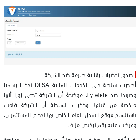
صدور تحذيرات رقابية صارمة ضد الشركة
أصدرت سلطة دبي للخدمات المالية DFSA تحذيرًا رسميًا
وصريحًا ضد Lyfelete، موضحةً أن الشركة تدعي زورًا أنها
مرخصة من قبلها. وذكرت السلطة أن الشركة قامت
باستنساخ موقع السجل العام الخاص بها لخداع المستثمرين،
وعرضت عليه رقم ترخيص مزيف.
كما أكدت السلطة في تحذيرها أن Lyfelete ليست مرخصة