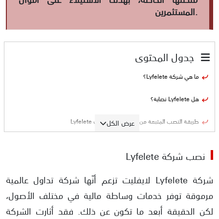
المستثمرين.
جدول المحتوى
ما هي شركة Lyfelete؟
هل Lyfelete نصابة؟
طريقة النصب المتبعة من قبل شركة لايفليت Lyfelete
عرض الكل
الأدلة على نصب شركة Lyfelete
نصب شركة Lyfelete
الشركة غير مرخصة
شركة Lyfelete لايفليت تزعم أنّها شركة تداول عالمية
صدور تحذيرات رقابية صارمة ضد الشركة
مرموقة توفر خدمات وساطة مالية في مختلف الأصول،
لكن الحقيقة أبعد ما تكون عن ذلك. فقد أثارت الشركة
تناقض في تاريخ النشأة وسنوات الخبرة