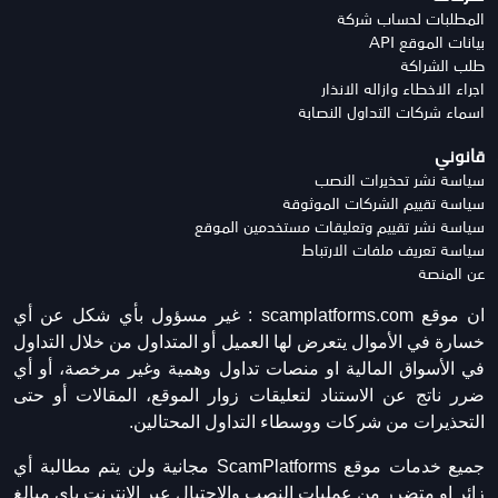
المطلبات لحساب شركة
بيانات الموقع API
طلب الشراكة
اجراء الاخطاء وازاله الانذار
اسماء شركات التداول النصابة
قانوني
سياسة نشر تحذيرات النصب
سياسة تقييم الشركات الموثوقة
سياسة نشر تقييم وتعليقات مستخدمين الموقع
سياسة تعريف ملفات الارتباط
عن المنصة
ان موقع scamplatforms.com :
غير مسؤول بأي شكل عن أي
خسارة في الأموال يتعرض لها العميل أو المتداول من خلال التداول
في الأسواق المالية او منصات تداول وهمية وغير مرخصة، أو أي
ضرر ناتج عن الاستناد لتعليقات زوار الموقع، المقالات أو حتى
التحذيرات من شركات ووسطاء التداول المحتالين.
جميع خدمات موقع ScamPlatforms مجانية ولن يتم مطالبة أي
زائر او متضرر من عمليات النصب والاحتيال عبر الانترنت باي مبالغ