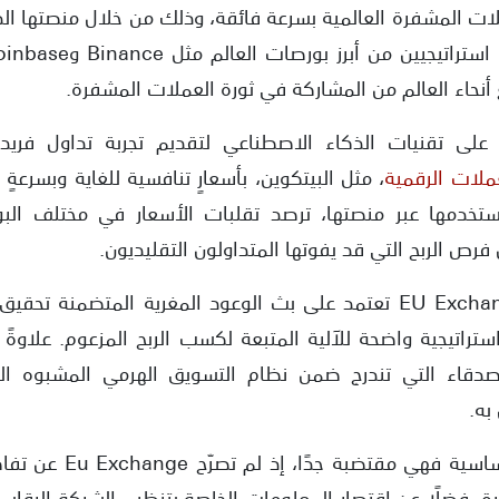
ملات المشفرة العالمية بسرعة فائقة، وذلك من خلال منصتها الذ
 أنحاء العالم من المشاركة في ثورة العملات المشفرة.
 على تقنيات الذكاء الاصطناعي لتقديم تجربة تداول فري
ملات الرقمية
، مثل البيتكوين، بأسعارٍ تنافسية للغاية وبسرعةٍ
ستخدمها عبر منصتها، ترصد تقلبات الأسعار في مختلف البور
رص الربح التي قد يفوتها المتداولون التقليديون.
ويجدر بالذكر أنّ شركة EU Exchange تعتمد على بث الوعود المغرية المتض
راتيجية واضحة للآلية المتبعة لكسب الربح المزعوم. علاوةً
أصدقاء التي تندرج ضمن نظام التسويق الهرمي المشبوه ال
به.
بالنسبة لبينات الشركة ال
ة، فضلًا عن اقتصار المعلومات الخاصة بتنظيم الشركة الرقابي