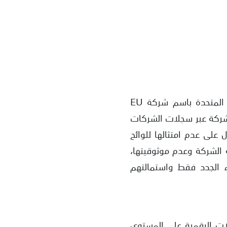
تزعم شركة Eu Exchange أنها حاصلة على شهادة تسجيل من قبل حكومة المملكة المتحدة باسم شركة EU
اسم الشركة عبر سجلات الشركات
 على عدم امتثالها للوائح
 الشركة وعدم موثوقيتها،
 الجدد فقط واستمالتهم
ت تداول العملات الرقمية على المستوى