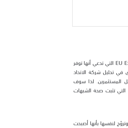
مع ازدهار سوق العملات الرقمية، تظهر يوميًا منصات تداول جديدة مثل شركة EU Exchange التي تدعي أنها توفر
ق في تحليل شركة الاتحاد
تغل جهل المستثمرين. لذا سوف
ة التي تثبت صحة الشبهات
وروبي Eu Exchange في لندن عام 2017 كما تذكر، وتروّج لنفسها بأنها أصبحت