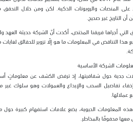
د على المنصات والروبوتات الذكية. لكن ومن خلال التحقق م
حقق التي أجراها فريقنا المختص، أكدت أنّ الشركة حديثة العهد 
هذا التناقض في المعلومات ما هو إلّا تزوير للحقائق لغايات
كة.
لومات الشركة الأساسية
Eu Exchan تساؤلات جدية حول شفافيتها، إذ ترفض الكشف عن معلوماتٍ
إخفاء تفاصيل السحب والإيداع والعمولات وهو سلوك غير م
 عملائها.
 هذه المعلومات الحيوية، يضع علامات استفهام كبيرة حول م
 معها محفوفًا بالمخاطر.
ي