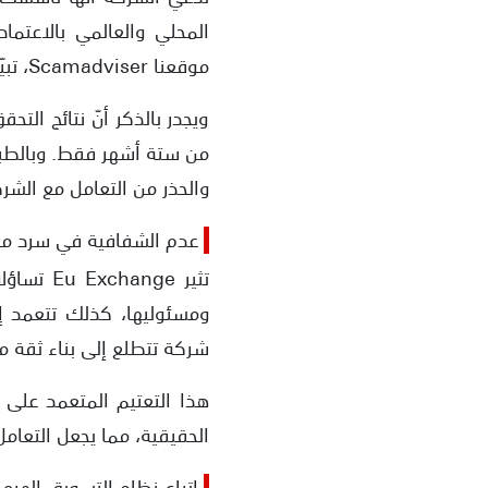
المحلي والعالمي بالاعتما
موقعنا Scamadviser، تبيّن أن التاريخ غير صحيح.
ويجدر بالذكر أنّ نتائج الت
من ستة أشهر فقط. وبالطبع 
والحذر من التعامل مع الشر
عدم الشفافية في سرد مع
تثير ge
ومسئوليها، كذلك تتعمد 
شركة تتطلع إلى بناء ثقة مع
هذا التعتيم المتعمد على
الحقيقية، مما يجعل التعامل
اتباع نظام التسويق الهرم