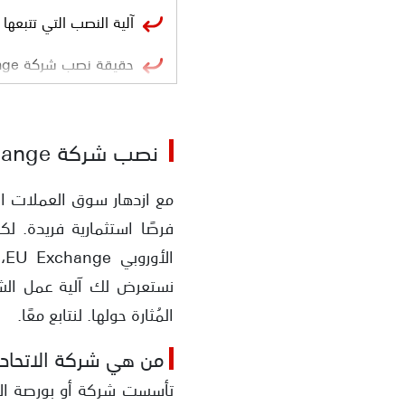
آلية النصب التي تتبعها شركة nge
حقيقة نصب شركة Eu Exchange
أدلة نصب شركة Eu Exchange
نصب شركة EU Exchange
عدم الحصول على تراخيص
تزوير تاريخ تأسيس الش
فرصًا استثمارية فريدة. ل
عدم الشفافية في سرد 
ا
اتباع نظام التسويق اله
نستعرض لك آلية عمل الشرك
المُثارة حولها. لنتابع معًا.
من هي شركة الاتحاد الأوروبي 