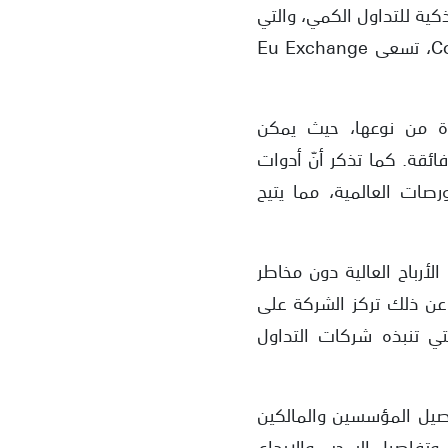
كية للتداول الكمي، والتي
طورتها بالتعاون مع شركاء استراتيجيين من أبرز بورصات العالم مثل Binance وCoinbase، تسعى Eu Exchange
دة من نوعها، حيث يمكن
 فائقة. كما تذكر أنّ أدوات
صات العالمية، مما يتيح
منة تحقيق الأرباح العالية دون مخاطر
 عن ذلك تركز الشركة على
تي تنبذه شركات التداول
أساسية فهي مقتضبة جدًا، إذ لم تصرّح Eu Exchange عن تفاصيل المؤسسين والمالكين
 وتفاصيل السحب والإيداع