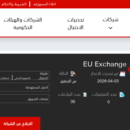
اخلاء المسؤولية
الشروط والاحكام
شركات
تحذيرات
الشركات والهيئات
الاحتيال
الحكومية
EU Exchange
تم تحديث الانذار
الحالة
طريقة
|
الاحتيال
التسويق الشبكي
استغلال ض
2026-04-03
تم التحقق
الدول المستهدفة
عدد التعليقات
عدد البلاغات
منصات التسويق
35
0
الابلاغ عن الشركة