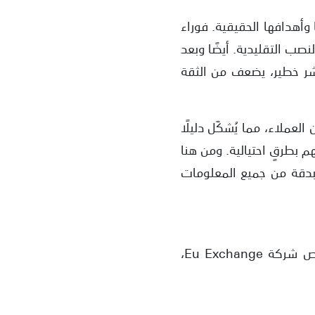
ول شرعيتها وأهدافها الحقيقية. فوراء
لنصب التقليدية. أيضًا وبعد
شر خطير، يضعف من الثقة
عملاء، مما يُشكّل دليلًا
 بطرقٍ احتيالية. ومن هنا
بدقة من جميع المعلومات
بناءً على تقرير فريق التحقيق والامتثال القانوني في موقع scam platforms حول فحص شركة Eu Exchange،