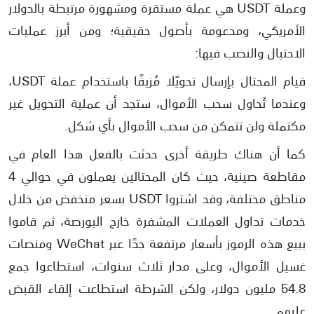
وعملة USDT هي عملة مستقرة ومشهورة مرتبطة بالدولار
الأمريكي، ومدعومة بأصول حقيقية؛ ومن أبرز عمليات
الاحتيال والنصب فيها:
قيام المحتال بإرسال تحويًلا مُزيفًا باستخدام عملة USDT،
وعندما تُحاول سحب الأموال، ستجد أن عملية التحويل غير
مكتملة ولن تتمكن من سحب الأموال بأي شكل.
كما أن هناك طريقة أخرى حدثت بالفعل هذا العام في
مقاطعة صينية، حيث كان المحتالين يعملون في حوالي 4
مناطق مختلفة، وقد اشتروا USDT بسعر منخفض من خلال
خدمات تداول العملات المشفرة خارج البورصة، ثم قاموا
ببيع هذه الرموز بأسعار مرتفعة جدًا عبر WeChat ومنصات
غسيل الأموال، وعلى مدار ثلاث سنوات، استطاعوا جمع
54.8 مليون دولار، ولكن الشرطة استطاعت إلقاء القبض
عليهم.