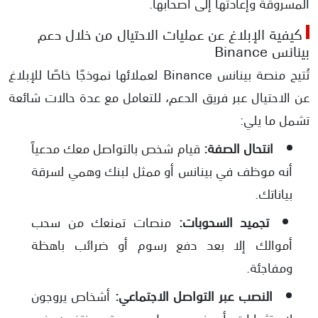
المسروقة وإعادتها إلى أصحابها.
كيفية الإبلاغ عن عمليات الاحتيال من خلال دعم
بينانس Binance
تُتيح منصة بينانس Binance لعملائها نموذجًا خاصًا للإبلاغ
عن الاحتيال عبر فريق الدعم، للتعامل مع عدة حالات شائعة
تشمل ما يلي:
انتحال الصفة:
قيام شخص بالتواصل معك مدعياً
أنه موظف في بينانس أو ممثل لبنك وهمي لسرقة
بياناتك.
تجميد السحوبات:
منصات تمنعك من سحب
أموالك إلا بعد دفع رسوم أو ضرائب باهظة
ومفاجئة.
النصب عبر التواصل الاجتماعي:
أشخاص يروجون