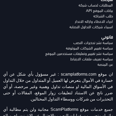
المطلبات لحساب شركة
بيانات الموقع API
طلب الشراكة
اجراء الاخطاء وازاله الانذار
اسماء شركات التداول النصابة
قانوني
سياسة نشر تحذيرات النصب
سياسة تقييم الشركات الموثوقة
سياسة نشر تقييم وتعليقات مستخدمين الموقع
سياسة تعريف ملفات الارتباط
عن المنصة
ان موقع scamplatforms.com :
غير مسؤول بأي شكل عن أي
خسارة في الأموال يتعرض لها العميل أو المتداول من خلال التداول
في الأسواق المالية او منصات تداول وهمية وغير مرخصة، أو أي
ضرر ناتج عن الاستناد لتعليقات زوار الموقع، المقالات أو حتى
التحذيرات من شركات ووسطاء التداول المحتالين.
جميع خدمات موقع ScamPlatforms مجانية ولن يتم مطالبة أي
زائر او متضرر من عمليات النصب والاحتيال عبر الانترنت باي مبالغ