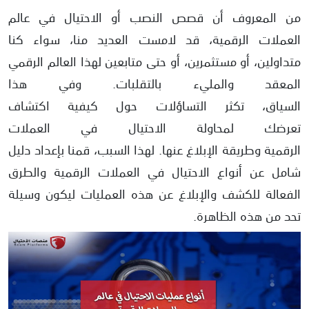
من المعروف أن قصص النصب أو الاحتيال في عالم
الاستثمارات الوهمية في عملة مشفرة
العملات الرقمية، قد لامست العديد منا، سواء كنا
فرص الاستثمار في العملات المشفرة الزائفة
متداولين، أو مستثمرين، أو حتى متابعين لهذا العالم الرقمي
عمليات الاحتيال التي تنطوي على شراء أجهزة التعدين
المعقد والمليء بالتقلبات. وفي هذا
مواقع ويب شراء العملات المشفرة الزائفة
السياق، تكثر التساؤلات حول كيفية اكتشاف
مخططات التلاعب بالأسواق وأسعار العملات المشفرة
تعرضك لمحاولة الاحتيال في العملات
ما هي أبرز جرائم العملات الرقمية؟
الرقمية وطريقة الإبلاغ عنها. لهذا السبب، قمنا بإعداد دليل
كيف تعمل العملات الرقمية؟
شامل عن أنواع الاحتيال في العملات الرقمية والطرق
ما هي الطرق الصحيحة للاستثمار في العملات المشفرة؟
الفعالة للكشف والإبلاغ عن هذه العمليات ليكون وسيلة
الإجراءات الأمنية العامة الواجب اتباعها لمنع عمليات الاحتيال في عالم العملات الرقم
تحد من هذه الظاهرة.
طريقة استرداد البيتكوين المسروقة من عمليات الاحتيال عبر الإنترنت
كيفية الإبلاغ عن عمليات الاحتيال من خلال دعم بينانس Binance
عمليات الاحتيال والنصب باستخدام الــ USDT
كيف تعرف أنك تعرضت لعمليات الاحتيال والنصب باستخدام USDT؟