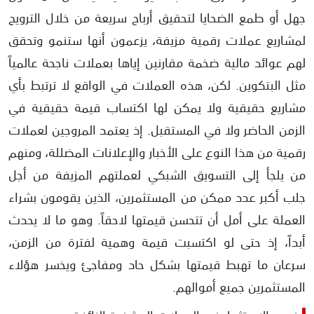
جهل أو طمع الضحايا لتحقيق أرباح سريعة من خلال الترويج
لمشاريع عملات رقمية مزيفة، يزعمون أنها ستنمو وتحقق
لهم عوائد مالية ضخمة مقارنين إياها بعملات ناجحة عالمياً
مثل البتكوين. لكن، هذه العملات في الواقع لا ترتبط بأي
مشاريع حقيقية ولا يمكن لها اكتساب قيمة حقيقية في
الزمن الحاضر ولا في المستقبل. إذ يعتمد المروجين لعملات
رقمية من هذا النوع على الأخبار والإعلانات المضللة، ومنهم
من يلجأ إلى التسويق الشبكي لعملتهم المزيفة من أجل
جلب أكبر عدد ممكن من المستثمرين، الذين يقومون بشراء
العملة على أمل أن تتحسن قيمتها لاحقاً. وهو ما لا يحدث
أبداً، إذ حتى لو اكتسبت قيمة وهمية لفترة من الزمن،
سرعان ما تهبط قيمتها بشكل حاد ومفاجئ ويخسر هؤلاء
المستثمرين جميع أموالهم.