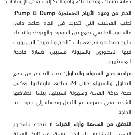
حماية نفسك، ومحفظتك، وأموالك؟ إليك بعض الإرشادات:
الحذر من وعود الأرباح المستمرة Pump & Dump:
تجنب العملات التي تتحرك في اتجاه صاعد دائم،
فالسوق الطبيعي يجمع بين الصعود والهبوط؛ والادعاء
بالربح فقط هو فخ لعمليات "الضخ والتفريخ" التي يهرب
فيها المطورون بالسيولة مسببين خسارة فادحة
للمستثمرين.
مراقبة حجم السيولة والتداول:
يجب التحقق من حجم
التداول والسيولة خلال 24 ساعة، فارتفاعها يعكس
صحة حركة العملة وسهولة تسييلها، بينما انخفاضها
الشديد يعني صعوبة بيع الأصل وتحويله إلى نقود عند
الحاجة.
التحقق من السمعة وآراء الخبراء:
لا تنخدع بالمظهر
الرسمي للمشاريع، بل ابحث بعمق عن تاريخ العملة