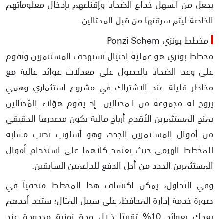
يجعل من السهل خداع الضحايا وإقناعهم بإدخال معلوماتهم
الخاصة ليتم سرقتها من قبل المحتالين.
مخطط بونزي Ponzi Schem
مخطط بونزي هو عملية احتيال تستهدف المستثمرين وتقوم
على وعد الضحايا بالحصول على معدلات عوائد عالية مع
مخاطر قليلة عند الاشتراك في مشروع استثماري وهمي
يروج له مجموعة من المحتالين. إذ يقوم هؤلاء المُحتالين
بمنح المستثمرين الأقدم أرباح مالية يكون مصدرها الحقيقي
من أموال المستثمرين الجدد، وهو أسلوب نصب مشابه
للمخطط الهرمي حيث يعتمد كلاهما على استخدام أموال
المستثمرين الجدد من أجل الدفع للداعمين السابقين.
وفي التداول، يمكن اكتشاف هذا المخطط متخفياً في
صورة خدمة إدارة المحافظ، على سبيل المثال؛ ستجد أحدهم
يعدك بعوائد 10% تقريبًا خلال مدة زمنية محدودة عند