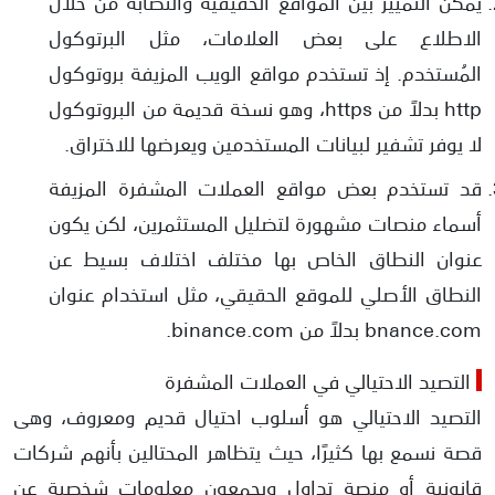
يمكن التمييز بين المواقع الحقيقية والنصابة من خلال
الاطلاع على بعض العلامات، مثل البرتوكول
المُستخدم. إذ تستخدم مواقع الويب المزيفة بروتوكول
http بدلاً من https، وهو نسخة قديمة من البروتوكول
لا يوفر تشفير لبيانات المستخدمين ويعرضها للاختراق.
قد تستخدم بعض مواقع العملات المشفرة المزيفة
أسماء منصات مشهورة لتضليل المستثمرين، لكن يكون
عنوان النطاق الخاص بها مختلف اختلاف بسيط عن
النطاق الأصلي للموقع الحقيقي، مثل استخدام عنوان
bnance.com بدلاً من binance.com.
التصيد الاحتيالي في العملات المشفرة
التصيد الاحتيالي هو أسلوب احتيال قديم ومعروف، وهى
قصة نسمع بها كثيرًا، حيث يتظاهر المحتالين بأنهم شركات
قانونية أو منصة تداول ويجمعون معلومات شخصية عن