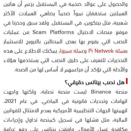
والحصول على عوائد ضخمة في المستقبل بزعم أن هاتين
العملتين ستحققان نمواً ضخماً يضاهي العملات الأكثر
شعبية، مثل بيتكوين، في المستقبل. ولقد سبق وحذرنا في
موقع منصات الاحتيال Scam Platforms من عمليات
النصب التي يقوم بها بعض المحتالين بالترويج للاستثمار
ب
عملة Pi Netwok
و
عملة ممروا
، يمكنك الاطلاع على هذه
التحذيرات للتعرف على طرق النصب التي يستخدمها هؤلاء
والأدلة التي تؤكد أن مزاعمهم لا أساس لها من الصحة.
هل نصب بينانس حقيقي؟
منصة Binance ليست منصة نصابة، ولكنها واجهت
اتهامات وتحديات قانونية في الماضي. في عام 2021،
اتهمتها الجهات التنظيمية الأمريكية بعدم الامتثال للقوانين
المالية، مثل فشلها في تسجيل كمنصة تداول وإجراءات
مكافحة غسل الأموال. وافقت بينانس على دفع غرامة