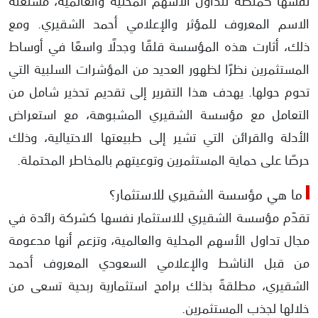
نفسها كمنصة لتداول الأسهم المحلية والعالمية، مستغلةً
الاسم المعروف للمؤثر والإعلامي أحمد الشقيري. ومع
استغلال اسم الإعلامي الشهير أحمد الشقيري لكسب الثقة
ذلك، أثارت هذه المؤسسة قلقًا وجدلًا واسعًا في أوساط
اتباع أساليب تسويقية مضللة
المستثمرين نظرًا لظهور العديد من المؤشرات السلبية التي
تحوم حولها. يهدف هذا التقرير إلى تقديم تحذير شامل من
هل مؤسسة الشقيري للاستثمار موثوقة؟
التعامل مع مؤسسة الشقيري المشبوهة، مع استعراض
الأدلة والقرائن التي تشير إلى طبيعتها الاحتيالية، وذلك
حرصًا على حماية المستثمرين وتوعيتهم بالمخاطر المحتملة.
ما هي مؤسسة الشقيري للاستثمار؟
تقدّم مؤسسة الشقيري للاستثمار نفسها كشركة رائدة في
مجال تداول الأسهم المحلية والعالمية، وتزعم أنها مدعومة
من قبل الناشط والإعلامي السعودي المعروف أحمد
الشقيري، مطلقةً بذلك برامج استثمارية ربحية تسعى من
خلالها لجذب المستثمرين.