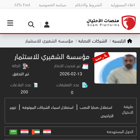
اخلاء المسؤولية
الشروط والاحكام
سياسة الخصوصية
APIs Feed
الرئيسية
الشركات النصابة
مؤسسة الشقيري للاستثمار
مؤسسة الشقيري للاستثمار
بلا رخصة
تم تحديث الانذار
الحالة
2026-02-13
تم التحقق
عدد التعليقات
عدد البلاغات
200
0
|
|
طريقة
استغلال ضحايا النصب
استغلال اسماء الشركات الموثوقة
تزوير
الاحتيال
التراخيص
الدول المستهدفة