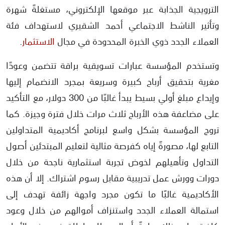
الترويجية الجذابة عبر موقعها الإلكتروني، مستغلةً شهرة
وتأثير الناشط الاجتماعي أحمد الشقيري لاستهداف فئة
العملاء الجدد ذوي الخبرة المحدودة في مجال
الاستثمار
.
وتستخدم المؤسسة عبارات تسويقية براقة تتضمن وعودًا
مغرية بتحقيق أرباح كبيرة وسريعة بمجرد الانضمام إليها
وإيداع مبلغ أولي بسيط يبدأ غالبًا من 300 دولار، مع التأكيد
على مضاعفة هذه الأرباح ثلاث مرات خلال فترة وجيزة. كما
تروج المؤسسة بشكل واسع لبرنامج أكاديمية المتداولين
التابع لها، مصورةً إياه كفرصة مثالية لتعليم المبتدئين أصول
التداول وتأهيلهم لخوض تجربة استثمارية ناجحة من خلال
دورات وورش عمل تدريبية مقابل رسوم اشتراك. إلا أن هذه
الأكاديمية غالبًا ما تكون مجرد واجهة زائفة تهدف إلى
استمالة العملاء الجدد واستنزاف أموالهم من خلال وعود