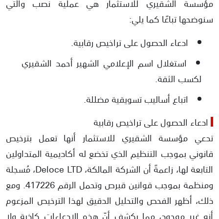
مؤسسة الشقيري للاستثمار هي عملية نصب والتي
سنوضحها تباعًا كما يلي:
ادعاء الحصول على تراخيص رقابية.
استغلال اسم الإعلامي الشهير أحمد الشقيري
لكسب الثقة.
اتباع أساليب تسويقية مضللة.
ادعاء الحصول على تراخيص رقابية
تدعي مؤسسة الشقيري للاستثمار أنها تعمل بترخيص
قانوني بموجب التنظيم الذي تخضع له أكاديمية المتداولين
التابعة لها، زاعمةً أن الشركة المالكة، Deloce LTD، مُسجلة
ومنظمة بموجب قوانين قبرص وتحمل الرقم 417226. ومع
ذلك، أظهر الفحص والتحليل الدقيق لهذا الترخيص المزعوم
أنه غير موجود، مما يكشف أنّ هذه الادعاءات كاذبة ولا