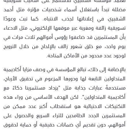
مضللة تبدأ باستغلال أسماء شخصيات مؤثرة مثل أحمد
الشقيري في إعلاناتها لجذب الانتباه. كما تبث وعودًا
تسويقية زائفة ومغرية عبر موقعها الإلكتروني، مثل الادعاء
بأن المستثمرين قد ضاعفوا رؤوس أموالهم ثلاث مرات في
يوم واحد، مع خلق شعور زائف بالإلحاح من خلال الترويج
لوجود عدد محدود من الأماكن المتاحة.
بالإضافة إلى ذلك، تبالغ المؤسسة في وصف مزايا أكاديمية
المتداولين التابعة لها ودورها المزعوم في تحقيق الأرباح،
مستخدمةً عبارات جذابة مثل "يزداد مستثمرينا ذكاءً مع
أكاديمية المتداولين". لكن الهدف الأساسي من وراء هذه
التكتيكات الاحتيالية هو استقطاب أكبر عدد ممكن من
المستثمرين الجدد الطامحين للثراء السريع والحصول على
أموالهم، دون تقديم أي ضمانات حقيقية أو حماية لحقوق