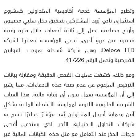
وتطرح المؤسسة خدمة أكاديمية المتداولين كمشروع
استثماري ناجح، يَعِد المشتركين بتحقيق دخل سلبي مضمون
وأرباح مضاعفة تصل إلى ثلاثة أضعاف خلال فترة زمنية
قصيرة. من جهةٍ أخرى، تدعي المؤسسة تبعيتها لشركة
Deloce LTD، وهي شركة مُسجلة بموجب القوانين
القبرصية وتحمل الرقم 417226.
ومع ذلك، كشفت عمليات الفحص الدقيقة ومقارنة بيانات
الترخيص المزعوم عن عدم صحة هذه الادعاءات، مما يشير
إلى أن المؤسسة تعمل بدون أي رقابة مالية. هذا الغياب
للشرعية القانونية اللازمة لممارسة الأنشطة المالية بشكلٍ
آمن وحماية أموال المتداولين يُعد مؤشرًا خطيرًا تتسم به
شركات التداول الاحتيالية، الأمر الذي يستدعي أقصى
درجات الحذر عند التعامل مع مثل هذه الكيانات المالية غير