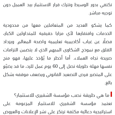
تكتفي بدور الوسيط وتترك قرار الاستثمار بيد العميل دون
توجيه مباشر.
كما يشكو العديد من المتعاملين معها من محدودية
الخدمات وافتقارها لأي مزايا حقيقية للمتداولين الكبار،
فضلًا عن غياب أكاديمية تعليمية واضحة المعالم. ويزداد
القلق مع نموذج الشكاوى المبهم الذي لا يتضمن التزامات
صريحة تجاه العملاء. أما أخطر ما يُؤخذ عليها، فهو منح
نفسها مهلة طويلة تصل إلى 60 يوم عمل للرد، ما قد يضيّع
على المتضرر فرص التصعيد القانوني ويضعف موقفه بشكل
بالغ.
ما هي طريقة نصب مؤسسة الشقيري للاستثمار؟
تعتمد مؤسسة الشقيري للاستثمار المزعومة على
استراتيجية دعائية مكثفة ترتكز على نشر الإعلانات والعروض