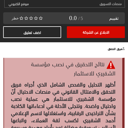
منصات التسويق
موقع الكتروني
0.0
تقييم
/ 5
خطر
الابلاغ عن الشركة
اضف تعليق
فريق التحقق
نتائج التحقيق في نصب مؤسسة
الشقيري للاستثمار
أظهر التحليل والفحص الشامل الذي أجراه فريق
التحقق والامتثال القانوني في منصات الاحتيال أنّ
مؤسسة الشقيري للاستثمار هي عملية نصب
واحتيال واضحة. وتتجلى الأدلة في ادعاءاتها الكاذبة
بشأن التراخيص الرقابية، واستغلالها لاسم الإعلامي
أحمد الشقيري لكسب ثقة العملاء، واتباعها
لأساليب تسويقية مضللة تعد بأرباح وهمية وسريعة