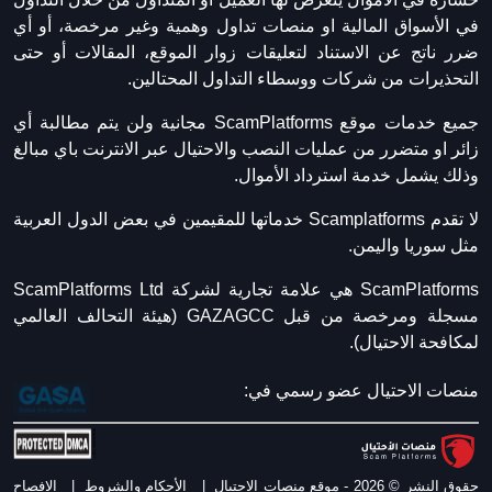
في الأسواق المالية او منصات تداول وهمية وغير مرخصة، أو أي
ضرر ناتج عن الاستناد لتعليقات زوار الموقع، المقالات أو حتى
التحذيرات من شركات ووسطاء التداول المحتالين.
جميع خدمات موقع ScamPlatforms مجانية ولن يتم مطالبة أي
زائر او متضرر من عمليات النصب والاحتيال عبر الانترنت باي مبالغ
وذلك يشمل خدمة استرداد الأموال.
لا تقدم Scamplatforms خدماتها للمقيمين في بعض الدول العربية
مثل سوريا واليمن.
ScamPlatforms هي علامة تجارية لشركة ScamPlatforms Ltd
مسجلة ومرخصة من قبل GAZAGCC (هيئة التحالف العالمي
لمكافحة الاحتيال).
منصات الاحتيال عضو رسمي في:
حقوق النشر © 2026 - موقع منصات الاحتيال
|
الأحكام والشروط
|
الافصاح