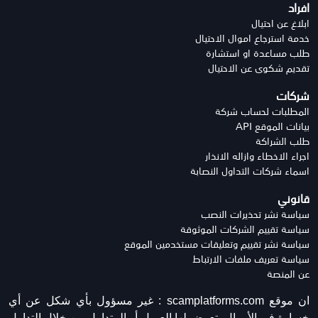
افراد
ابلاغ عن احتيال
خدمة استرجاع اموال الاحتيال
طلب مساعدة او استشارة
تقديم شكوى عن الاحتيال
شركات
المطلبات لحساب شركة
بيانات الموقع API
طلب الشراكة
اجراء الاخطاء وازاله الانذار
اسماء شركات التداول النصابة
قانوني
سياسة نشر تحذيرات النصب
سياسة تقييم الشركات الموثوقة
سياسة نشر تقييم وتعليقات مستخدمين الموقع
سياسة تعريف ملفات الارتباط
عن المنصة
ان موقع scamplatforms.com :
غير مسؤول بأي شكل عن أي
خسارة في الأموال يتعرض لها العميل أو المتداول من خلال التداول