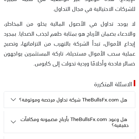
للشركات الاحتيالية في مجال التداول.
لا يوجد تداول في الأصول المالية يخلو من المخاطر،
والادعاء بضمان الأرباح هو بمثابة طعم لجذب الضحايا. بمجرد
إيداع الأموال، تبدأ الشركة بالتهرب من التزاماتها، وتصبح
عملية سحب الأموال مستحيلة، تاركة المستثمرين يواجهون
خسائر فادحة وأحلامًا وردية تحولت إلى كابوس.
الاسئلة المتكررة
هل TheBullsFx.com شركة تداول مرخصة وموثوقة؟
هل وعود TheBullsFx.com بأرباح مضمونة ومكافآت
حقيقية؟