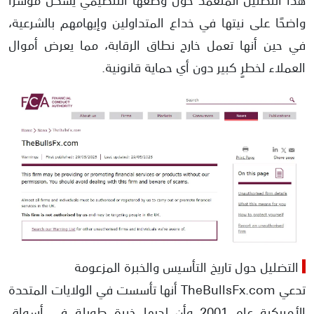
واضحًا على نيتها في خداع المتداولين وإيهامهم بالشرعية،
في حين أنها تعمل خارج نطاق الرقابة، مما يعرض أموال
العملاء لخطرٍ كبير دون أي حماية قانونية.
التضليل حول تاريخ التأسيس والخبرة المزعومة
تدعي TheBullsFx.com أنها تأسست في الولايات المتحدة
الأمريكية عام 2001 وأن لديها خبرة طويلة في أسواق