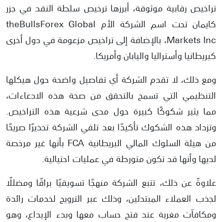
تراخيص رقابية موثوقة، أبرزها ترخيص سلطة النقد في جزر
كايمان تحت اسم الشركة الأم theBullsForex Global
Markets Inc، بالإضافة إلى تراخيص مزعومة في دول أخرى
كبريطانيا وأستراليا واليابان وأمريكا.
ومع ذلك، لا تقدم الشركة أي تفاصيل واضحة حول هيكلها
التنظيمي التي تسمح بالتحقق من صحة هذه الادعاءات،
مما يثير شكوكًا كبيرة حول مدى شرعية هذه التراخيص.
وتزداد هذه الشكوك تأكيدًا بعد تلقي الشركة تحذيرًا صريحًا
من هيئة السلوك المالي البريطانية FCA بأنها غير مرخصة
لديها وأنها قد تكون متورطة في عمليات احتيالية.
علاوةً عن ذلك، تتبع الشركة منهجًا تسويقيًا براقًا ومضللًا
لجذب العملاء المبتدئين، وذلك عبر الترويج لخدمات رائدة
ومكافآت مغرية عند فتح حساب معها وبدء الإيداع، وهو