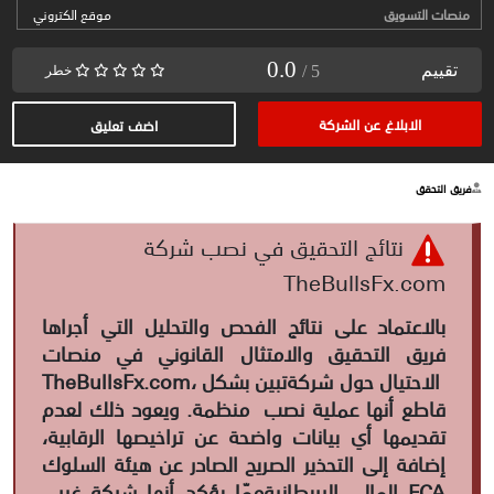
منصات التسويق
موقع الكتروني
0.0
تقييم
/ 5
خطر
الابلاغ عن الشركة
اضف تعليق
فريق التحقق
نتائج التحقيق في نصب شركة
TheBullsFx.com
بالاعتماد على نتائج الفحص والتحليل التي أجراها
فريق التحقيق والامتثال القانوني في منصات
الاحتيال حول شركة
، تبين بشكل
TheBullsFx.com
قاطع أنها عملية نصب منظمة. ويعود ذلك لعدم
تقديمها أي بيانات واضحة عن تراخيصها الرقابية،
إضافة إلى التحذير الصريح الصادر عن هيئة السلوك
FCA
المالي البريطانية
، ممّا يؤكد أنها شركة غير