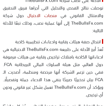
توصلت نتائج الفحص والتحليل التي أجراها فريق التحقيق
والامتثال القانوني في
منصات الاحتيال
حول شركة
TheBullsFx.com إلى أنها عملية نصب، وذلك تبعًا للأدلة
التالية:
انتحال صفة هيئات رقابية وادعاءات تنظيمية كاذبة
تُعدّ أبرز الأدلة على طبيعة TheBullsFx.com الاحتيالية هي
ادعاءاتها الكاذبة بامتلاك تراخيص رقابية من هيئات مرموقة
حول العالم، مثل هيئة السلوك المالي البريطانية FCA.
ففي حين تزعم الشركة أنها مرخصة ومنظمة، أصدرت الـ
FCA بيان تحذيريًا صريحًا ينفي هذا الادعاء جملة وتفصيلًا.
ويؤكد أن TheBullsFx.com تعمل بشكل غير قانوني ودون
أي ترخيص.
هذا التضليل المتعمد حول وضعها التنظيمي يُشكل مؤشرًا