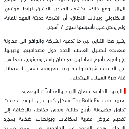
المال. ومع ذلك، يكشف الفحص الدقيق لرابط موقعها
الإلكتروني وبيانات النطاق، أن الشركة حديثة العهد للغاية،
ولم يمضِ على تأسيسها سوى 7 أشهر.
يشير هذا التباين بين ما تدعيه الشركة والواقع إلى محاولة
متعمدة لتضليل العملاء الجدد حول مصداقيتها وخبرتها،
وإيهامهم بأنهم يتعاملون مع كيان راسخ وموثوق، بينما هي
في الحقيقة شركة وليدة وغير معروفة، تسعى لاستغلال
قلة خبرة العملاء المبتدئين.
الوعود الكاذبة بضمان الأرباح والمكافآت الوهمية
تعتمد TheBullsFx.com بشكل كبير على الترويج لخدمات
تداول مضمونة بأرباح طائلة وبدون مخاطر، بالإضافة إلى
تقديم عروض مغرية لمكافآت وبونصات ضخمة بمجرد
الإيداع. هذه الوعود غير الواقعية هي سمة مميزة