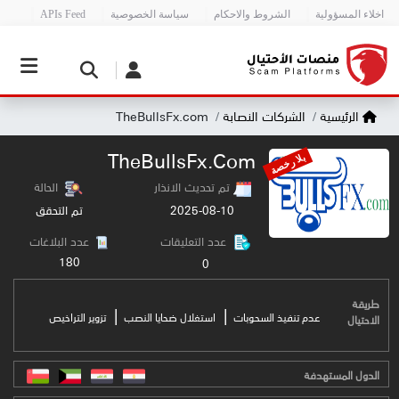
اخلاء المسؤولية
الشروط والاحكام
سياسة الخصوصية
APIs Feed
الرئيسية
الشركات النصابة
TheBullsFx.com
TheBullsFx.com
بلا رخصة
تم تحديث الانذار
الحالة
2025-08-10
تم التحقق
عدد التعليقات
عدد البلاغات
180
0
طريقة
|
|
عدم تنفيذ السحوبات
استغلال ضحايا النصب
تزوير التراخيص
الاحتيال
الدول المستهدفة