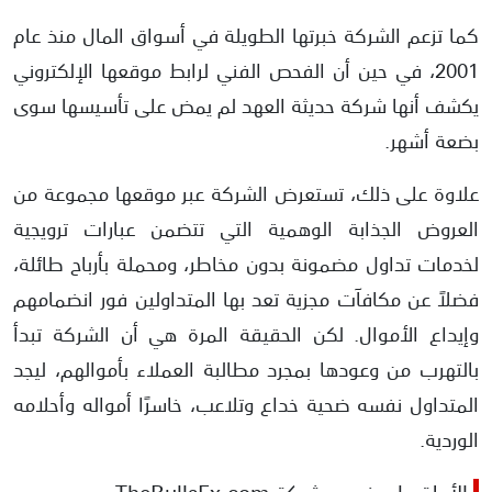
كما تزعم الشركة خبرتها الطويلة في أسواق المال منذ عام
2001، في حين أن الفحص الفني لرابط موقعها الإلكتروني
يكشف أنها شركة حديثة العهد لم يمض على تأسيسها سوى
بضعة أشهر.
علاوة على ذلك، تستعرض الشركة عبر موقعها مجموعة من
العروض الجذابة الوهمية التي تتضمن عبارات ترويجية
لخدمات تداول مضمونة بدون مخاطر، ومحملة بأرباح طائلة،
فضلاً عن مكافآت مجزية تعد بها المتداولين فور انضمامهم
وإيداع الأموال. لكن الحقيقة المرة هي أن الشركة تبدأ
بالتهرب من وعودها بمجرد مطالبة العملاء بأموالهم، ليجد
المتداول نفسه ضحية خداع وتلاعب، خاسرًا أمواله وأحلامه
الوردية.
الأدلة على نصب شركة TheBullsFx.com