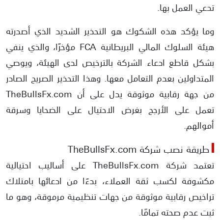
تدعي العمل بها.
وما يؤكد هذه الشكوك هو التحذير الشديد الذي أصدرته
هيئة السلوك المالي البريطانية FCA مؤخرًا، والذي ينفي
بشكل قاطع ادعاء الشركة بالترخيص لدى الهيئة، ويوصي
المتداولين بعدم التعامل معها. وهذا التحذير الصريح الصادر
من جهة رقابية موثوقة يدل على أن TheBullsFx.com
تعمل على الأرجح بغرض الاحتيال على الضحايا وسرقة
أموالهم.
طريقة نصب شركة TheBullsFx.com
تعتمد شركة TheBullsFx.com على أساليب احتيالية
مكشوفة لكسب ثقة العملاء، بدءًا من ادعائها بامتلاك
تراخيص رقابية موثوقة من جهات تنظيمية مرموقة، وهو ما
ثبت عدم صحته تمامًا.