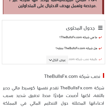
مرخصة وتعمل بهدف الاحتيال على المتداولين.
جدول المحتوى
ما هي شركة TheBullsFx.com؟
هل شركة TheBullsFx.com نصابة؟
طريقة نصب شركة TheBullsFx.com
عرض الكل
الأدلة على نصب شركة TheBullsFx.com
نصب شركة TheBullsFx.com
انتحال صفة هيئات رقابية وادعاءات تنظيمية كاذبة
شركة TheBullsFx.com تقدم نفسها كوسيط مالي جدير
التضليل حول تاريخ التأسيس والخبرة المزعومة
بالثقة، لكنها أصبحت مؤخرًا محط تدقيق شديد بسبب
ادعاءاتها المضللة حول التنظيم المالي في المملكة
الوعود الكاذبة بضمان الأرباح والمكافآت الوهمية