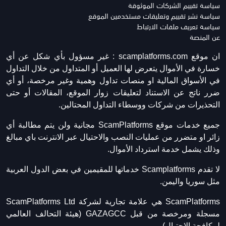
سياسة تقييم الشركات الموثوقة
سياسة نشر تقييم وتعليقات مستخدمين الموقع
سياسة تعريف ملفات الارتباط
عن المنصة
ان موقع scamplatforms.com :
غير مسؤول بأي شكل عن أي
خسارة في الأموال يتعرض لها العميل أو المتداول من خلال التداول
في الأسواق المالية او منصات تداول وهمية وغير مرخصة، أو أي
ضرر ناتج عن الاستناد لتعليقات زوار الموقع، المقالات أو حتى
التحذيرات من شركات ووسطاء التداول المحتالين.
جميع خدمات موقع ScamPlatforms مجانية ولن يتم مطالبة أي
زائر او متضرر من عمليات النصب والاحتيال عبر الانترنت باي مبالغ
وذلك يشمل خدمة استرداد الأموال.
لا تقدم Scamplatforms خدماتها للمقيمين في بعض الدول العربية
مثل سوريا واليمن.
ScamPlatforms هي علامة تجارية لشركة ScamPlatforms Ltd
مسجلة ومرخصة من قبل GAZAGCC (هيئة التحالف العالمي
لمكافحة الاحتيال).