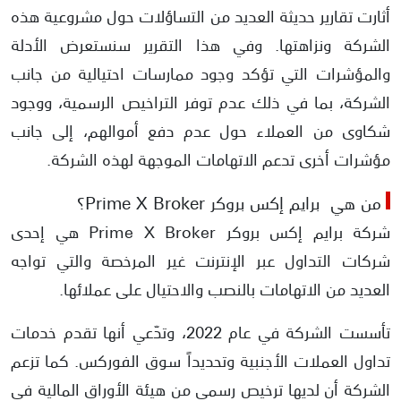
أثارت تقارير حديثة العديد من التساؤلات حول مشروعية هذه
رفض الشركة للتحويلات البنكية وعدم وجود أي بيانات عن مالكيها أو مقرها
الشركة ونزاهتها. وفي هذا التقرير سنستعرض الأدلة
عدم وجود أي سجل أو تاريخ للشركة في مجال الاستثمار أو التداول
والمؤشرات التي تؤكد وجود ممارسات احتيالية من جانب
الشركة، بما في ذلك عدم توفر التراخيص الرسمية، ووجود
ادعاء الشركة انتمائها لفئة شركات ECN
شكاوى من العملاء حول عدم دفع أموالهم، إلى جانب
مؤشرات أخرى تدعم الاتهامات الموجهة لهذه الشركة.
من هي برايم إكس بروكر Prime X Broker؟
شركة برايم إكس بروكر Prime X Broker هي إحدى
شركات التداول عبر الإنترنت غير المرخصة والتي تواجه
العديد من الاتهامات بالنصب والاحتيال على عملائها.
تأسست الشركة في عام 2022، وتدّعي أنها تقدم خدمات
تداول العملات الأجنبية وتحديداً سوق الفوركس. كما تزعم
الشركة أن لديها ترخيص رسمي من هيئة الأوراق المالية في