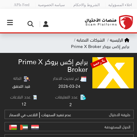
اخلاء المسؤولية
الشروط والاحكام
سياسة الخصوصية
APIs Feed
الرئيسية
الشركات النصابة
برايم إكس بروكر Prime X Broker
برايم إكس بروكر Prime X
بلا رخصة
Broker
تم تحديث الانذار
الحالة
2025-03-24
قيد التحقق
عدد التعليقات
عدد البلاغات
12
2
|
طريقة الاحتيال
عدم تنفيذ السحوبات
التلاعب في الاسعار
الدول المستهدفة