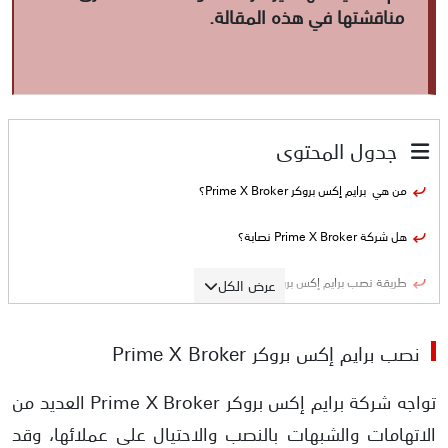
مناقشتها في هذه المقالة.
جدول المحتوى
من هي برايم إكس بروكر Prime X Broker؟
هل شركة Prime X Broker نصابة؟
طريقة نصب برايم إكس بروكر
عرض الكل
الأدلة على نصب Prime X Broker
نصب برايم إكس بروكر Prime X Broker
عدم وجود أي ترخيص رسمي
تواجه شركة برايم إكس بروكر Prime X Broker العديد من
وجود شكاوى حول عدم قدرة العملاء على سحب أموالهم
الاتهامات والشبهات بالنصب والاحتيال على عملائها، وقد