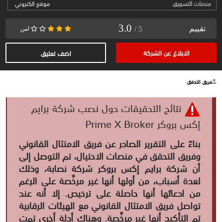
منصات التسويق
موقع الكتروني
3.0
تقييم
/ 5
امن
الابلاغ عن الشركة
اضف تعليق
فريق التحقق
نتائج التحقيقات حول نصب شركة برايم
إكس بروكر Prime X Broker
بناءً على التقرير الصادر عن فريق الامتثال القانوني
وفريق التحقق في منصات الاحتيال، تم التوصل إلى
أن شركة برايم إكس بروكر شركة نصابة، وذلك
لعدة أسباب، من أولها أنها غير مرخَّصة على الرغم
من ادعائها أنها حاصلة على ترخيص. إلا أنه عند
تواصل فريق الامتثال القانوني مع الهيئات الرقابية
تم التأكيد أنها غير مرخَّصة. وهناك أدلة أخرى تمت