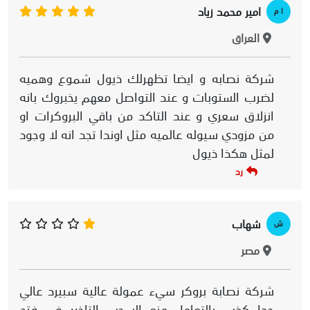
امير محمد زياد
ا م
العراق
شركة نصابه و ايضا تظهرلك ذيول شموع وهميه
لضرب الستوبات و عند التواصل معهم يخبروك بانه
انزلاق سعري و عند التاكد من باقي البروكرات او
من مزودي سيوله عالميه مثل اوندا تجد انه لا وجود
لمثل هكذا ذيول
رد
شهاب
ش
مصر
شركة نصابة بروكر سيء عمولة عالية سبيرد عالي
جدا كذب بالتعامل منع السحب التاخير في فتح