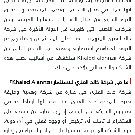
أنها تعمل في مجال الاستثمار وتضمن لمستخدميها تحقيق
شكاوي المستخدمين ضد خالد العنزي
الثراء السريع من خلال الاشتراك بخدماتها المزيفة. ومن
شركات النصب التي ظهرت في الآونة الأخيرة هي شركة
خالد العنزي المتهمة بالنصب على المستثمرين وتضليلهم عبر
الترويج لمفاهيم استثمارية وهمية. في التحذير التالي من
شركة Khaled alannzii سنكشف عن أساليب نصب هذه
الشركة والأدلة التي تؤكد على ذلك.
ما هي شركة خالد العنزي للاستثمار Khaled Alannzii؟
شركة خالد العنزي هي عبارة عن شركة وهمية ومزيفة
يديرها المدعو خالد العنزي ولا يوجد لها ارتباط حقيقي
بمفهوم الشركة في الواقع، إذ إنها عبارة عن صفحة على
انستغرام لا تملك أي ترخيص أو وجود فعلي في أي دولة.
تروج الشركة المزعومة لنفسها على أن لديها خبراء في إدارة