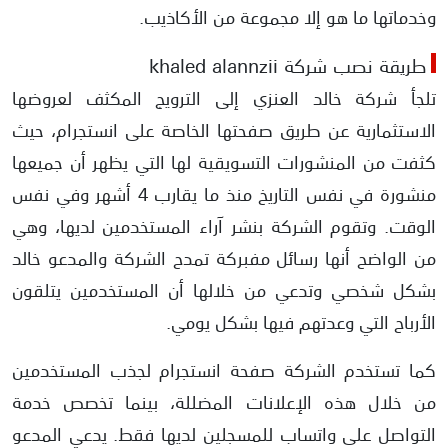
وخدماتها ما هو إلا مجموعة من الأكاذيب.
طريقة نصب شركة khaled alannzii
تلجأ شركة خالد العنزي إلى الترويج المكثف لعروضها
الاستثمارية عن طريق صفحتها الخاصة على انستجرام، حيث
كثفت من المنشورات التسويقية لها التي يظهر أن جميعها
منشورة في نفس التاريخ منذ ما يقارب 4 أشهر وفي نفس
الوقت. وتقوم الشركة بنشر آراء المستخدمين لديها، وهي
من الواضح أنها رسائل مفبركة تمدح الشركة والمدعو خالد
بشكل شخصي وتدعي من خلالها أن المستخدمين يتلقون
الأرباح التي وعدتهم فيها بشكل يومي.
كما تستخدم الشركة صفحة انستجرام لجذب المستخدمين
من خلال هذه الإعلانات المضللة، بينما تخصص خدمة
التواصل على واتساب للمسجلين لديها فقط. يدعي المدعو