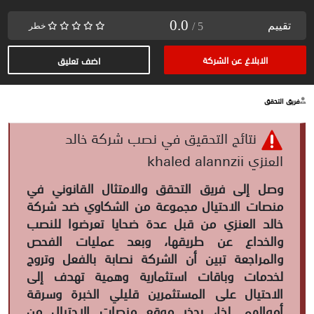
0.0
تقييم
/ 5
خطر
الابلاغ عن الشركة
اضف تعليق
فريق التحقق
نتائج التحقيق في نصب شركة خالد
العنزي khaled alannzii
وصل إلى فريق التحقق والامتثال القانوني في
منصات الاحتيال مجموعة من الشكاوي ضد شركة
خالد العنزي من قبل عدة ضحايا تعرضوا للنصب
والخداع عن طريقها، وبعد عمليات الفحص
والمراجعة تبين أن الشركة نصابة بالفعل وتروج
لخدمات وباقات استثمارية وهمية تهدف إلى
الاحتيال على المستثمرين قليلي الخبرة وسرقة
أموالهم. لذا، يحذر موقع منصات الاحتيال من