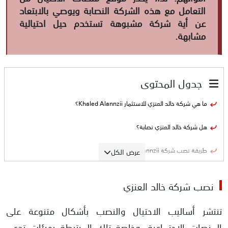
التعامل مع هذه الشركة النصابة ويوصي بالابتعاد
عن أية شركة مشبوهة تستخدم حيل احتيالية
مشابهة.
جدول المحتوى
ما هي شركة خالد العنزي للاستثمار Khaled Alannzii؟
هل شركة خالد العنزي نصابة؟
طريقة نصب شركة khaled alannzii
عرض الكل
الأدلة على نصب شركة خالد العنزي
نصب شركة خالد العنزي
تزييف التراخيص
تنتشر أساليب الاحتيال والنصب بأشكال متنوعة على
ارتباط الشركة مع شركات نصابة
المنصات الاجتماعية، وخاصة تلك المرتبطة بهيئات تدعي