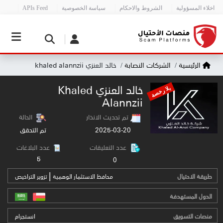
اخلاء المسؤولية
الشروط والاحكام
سياسة الخصوصية
APIs Feed
الرئيسية
الشركات النصابة
خالد العنزي khaled alannzii
خالد العنزي Khaled
بلا رخصة
Alannzii
تم تحديث الانذار
الحالة
2025-03-20
تم التحقق
عدد التعليقات
عدد البلاغات
5
0
|
طريقة الاحتيال
محافظ الاستثمار الوهمية
تزوير التراخيص
الدول المستهدفة
منصات التسويق
انستجرام