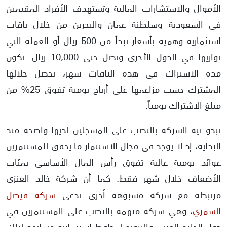
الأموال والاستشارات المالية وتستهدف الأفراد المقيمين
في السعودية وسلطنة عمان والبحرين من خلال باقات
استثمارية وهمية بأسعار تبدأ من 500 ريال أو العملة التي
توازيها في الدول الأخرى وتصل حتى 10,000 ريال. تكون
مدة الاشتراك في هذه الباقات شهر، يحصل خلالها
المشترك حسب مزاعمها على أرباح يومية تفوق 25% من
مبلغ الاشتراك يومياً.
تبدو نية الشركة بالنصب على المسجلين لديها واضحة منذ
البداية، إذ لا يوجد في مجال الاستثمار ما يحقق للمستثمرين
عوائد يومية عالية تفوق رأس المال الأساسي بمئات
الأضعاف خلال شهر فقط. كما أن شركة خالد العنزي
مرتبطة مع شركة مشبوهة أخرى تدعى
شركة فيصل
الشمري
، وهي شركة متهمة بالنصب على المستثمرين في
دول الخليج العربي والترويج لمحافظ استثمارية مشابهة لتلك