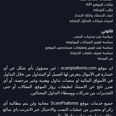
بيانات الموقع API
طلب الشراكة
اجراء الاخطاء وازاله الانذار
اسماء شركات التداول النصابة
قانوني
سياسة نشر تحذيرات النصب
سياسة تقييم الشركات الموثوقة
سياسة نشر تقييم وتعليقات مستخدمين الموقع
سياسة تعريف ملفات الارتباط
عن المنصة
ان موقع scamplatforms.com :
غير مسؤول بأي شكل عن أي
خسارة في الأموال يتعرض لها العميل أو المتداول من خلال التداول
في الأسواق المالية او منصات تداول وهمية وغير مرخصة، أو أي
ضرر ناتج عن الاستناد لتعليقات زوار الموقع، المقالات أو حتى
التحذيرات من شركات ووسطاء التداول المحتالين.
جميع خدمات موقع ScamPlatforms مجانية ولن يتم مطالبة أي
زائر او متضرر من عمليات النصب والاحتيال عبر الانترنت باي مبالغ
وذلك يشمل خدمة استرداد الأموال.