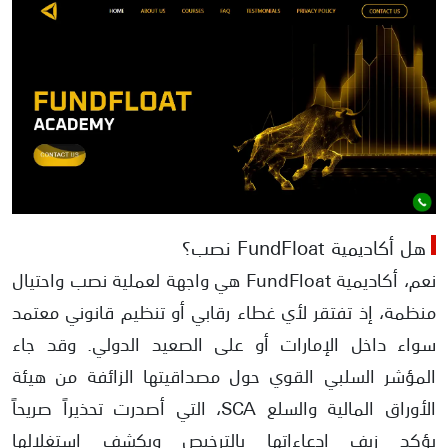
هل أكاديمية FundFloat نصب؟
نعم، أكاديمية FundFloat هي واجهة لعملية نصب واحتيال
منظمة، إذ تفتقر لأي غطاء رقابي أو تنظيم قانوني معتمد
سواء داخل الإمارات أو على الصعيد الدولي. وقد جاء
المؤشر السلبي القوي حول مصداقيتها الزائفة من هيئة
الأوراق المالية والسلع SCA، التي أصدرت تحذيراً صريحاً
يؤكد زيف ادعاءاتها بالترخيص ويكشف استغلالها