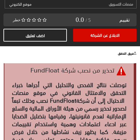
منصات التسويق
موقع الكتروني
0.0
تقييم
/ 5
خطر
الابلاغ عن الشركة
اضف تعليق
فريق التحقق
تحذير من نصب شركة FundFloat
توصلت نتائج الفحص والتحليل التي أجراها خبراء
التحقق والامتثال القانوني في موقع منصات
الاحتيال إلى أن شركة
FundFloat
نصب وذلك تبعاً
لصدور تحذير رسمي من هيئة الأوراق المالية والسلع
الإماراتية لعدم قانونيتها، وقيامها بتضليل الضحايا
عبر ادعاء اعتمادات وهمية واستخدام تقييمات
مزيفة. كما يظهر زيف نشاطها من خلال فرض
رسوم فلكية مقابل محتوى تعليمي بلا قيمة