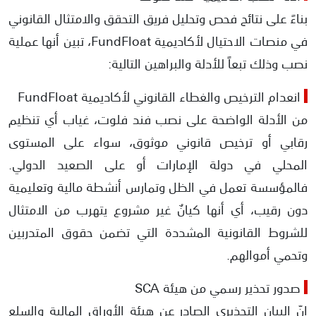
بناءً على نتائج فحص وتحليل فريق التحقق والامتثال القانوني
في منصات الاحتيال لأكاديمية FundFloat، تبين أنها عملية
نصب وذلك تبعاً للأدلة والبراهين التالية:
انعدام الترخيص والغطاء القانوني لأكاديمية FundFloat
من الأدلة الواضحة على نصب فند فلوت، غياب أي تنظيم
رقابي أو ترخيص قانوني موثوق، سواء على المستوى
المحلي في دولة الإمارات أو على الصعيد الدولي.
فالمؤسسة تعمل في الظل وتمارس أنشطة مالية وتعليمية
دون رقيب، أي أنها كيانٌ غير مشروع يتهرب من الامتثال
للشروط القانونية المشددة التي تضمن حقوق المتدربين
وتحمي أموالهم.
صدور تحذير رسمي من هيئة SCA
إنّ البيان التحذيري الصادر عن هيئة الأوراق المالية والسلع