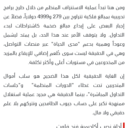
ومن هنا تبدأ عملية الاستنزاف المنظم من خلال طرح برامج
تدريبية بمبالغ فلكية تتراوح بين 279 و4999 دولاراً، فضلاً عن
إجبار البعض على إيداع مبالغ ضخمة كاشتراطات لبدء
التداول. ولا يتوقف الأمر عند هذا الحد، بل يمتد ليشمل
وعوداً وهمية بدعم "مدى الحياة" عبر منصات التواصل،
وهي في الحقيقة ليست سوى طُعم إضافي للإيقاع بالمزيد
من المخدوعين في مستويات أعلى وأكثر تكلفة.
إن الغاية الحقيقية لكل هذا الضجيج هو سلب أموال
المتدربين تحت غطاء "الدورات المنظمة" و"جلسات
التداول المباشرة"، بينما الحقيقة هي مجرد عملية استغلال
ممنهجة تكبر على حساب جيوب الطامحين وتتركهم بلا علم
حقيقي ولا مال.
أدلة نصب أكاديمية فند فلوت