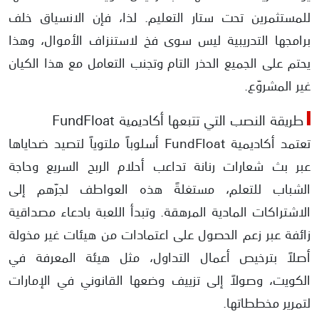
للمستثمرين تحت ستار التعليم. لذا، فإن الانسياق خلف
برامجها التدريبية ليس سوى فخ لاستنزاف الأموال، وهذا
يحتم على الجميع الحذر التام وتجنب التعامل مع هذا الكيان
غير المشروّع.
طريقة النصب التي تتبعها أكاديمية FundFloat
تعتمد أكاديمية FundFloat أسلوباً ملتوياً لتصيد ضحاياها
عبر بث شعارات رنانة تداعب أحلام الربح السريع وحاجة
الشباب للتعلم، مستغلةً هذه العواطف لجرّهم إلى
الاشتراكات المادية المرهقة. وتبدأ اللعبة بادعاء مصداقية
زائفة عبر زعم الحصول على اعتمادات من هيئات غير مخولة
أصلاً بترخيص أعمال التداول، مثل هيئة المعرفة في
الكويت، وصولاً إلى تزييف وضعها القانوني في الإمارات
لتمرير مخططاتها.