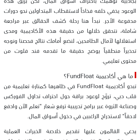
بجاذبية توهمك باحتراف أسواق المال، لكن بريق هذه
الوعود يخفي خلفه فخاخاً لاستقطاب المتداولين نحو دورات
تضليل الضحايا باعتمادات وهمية
مدفوعة الأجر. نبدأ هنا رحلة كشف الحقائق عبر مراجعة
نشر تقييمات وتجارب مضللة للمتدربين
شاملة، نتحقق خلالها من حقيقة هذه الأكاديمية ومدى
استغلالها لآمال الطامحين، لنضع أمامك نتائج فحصنا ونوجه
استنزاف الأموال عبر مستويات تدريبية مشبوهة
تحذيراً منطقياً يوضح حقيقة ما تقدمه فند فلوت من
محتوى تعليمي.
ما هي أكاديمية FundFloat؟
تبدو أكاديمية FundFloat في ظاهرها كمنارة تعليمية من
قلب دبي، تروّج لوعود براقة حول احتراف تداول الفوركس
وصناعة الثروة عبر برامج تدريبية ترفع شعار "تعلم الآن وادفع
لاحقاً" لاستدراج الراغبين في دخول أسواق المال.
يدعي القائمون عليها تقديم خلاصة الخبرات العملية