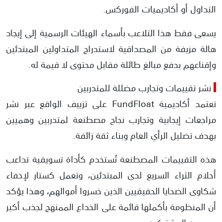
التداول أو أكاديميات الفوركس.
يسعى فقط هذا التلاعب بأسماء الهيئات الرسمية إلى إيجاد
هالة مزيفة من المصداقية لاستدراج المتداولين المبتدئين
وإقناعهم بدفع مبالغ طائلة مقابل محتوى لا قيمة له.
نشر تقييمات وتجارب مضللة للمتدربين
تعتمد أكاديمية FundFloat على تزييف الواقع عبر نشر
مراجعات إيجابية وتجارب نجاح مصطنعة لمتدربين وهميين
بهدف تضليل الرأي العام وبناء ثقة زائفة.
هذه التقييمات المصطنعة تُستخدم كأداة تسويقية تداعب
أحلام الثراء السريع لدى المبتدئين، وتعمل كستار لإخفاء
شكاوى الضحايا الحقيقيين الذين خسروا أموالهم، وهذا يؤكد
أن المنظومة بأكملها قائمة على الخداع الممنهج لجذب أكبر