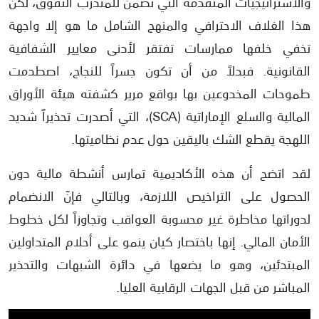
والاستراتيجيات المتقدمة التي تضمن للمتدرب التفوق، لكن
هذا الغلاف الاحترافي والمنهج الشامل ما هو إلا واجهة
تخفي خلفها ممارسات تفتقر لأدنى معايير الشفافية
القانونية. فبدلاً من أن تكون جسراً للنجاح، اصطدمت
طموحات المخدوعين بها بواقع مرير كشفته هيئة الأوراق
المالية والسلع الإماراتية (SCA)، التي أصدرت تحذيراً شديد
اللهجة يقطع الشك باليقين حول عدم نظاميتها.
لقد اتضح أن هذه الأكاديمية تمارس أنشطة مالية دون
الحصول على التراخيص اللازمة، وبالتالي فإنّ الانضمام
لدوراتها مخاطرة غير محسوبة العواقب وتجاوزاً لكل خطوط
الأمان المالي. إنها باختصار كيان ينمو على أحلام المتداولين
المبتدئين، وهو ما يضعها في دائرة الشبهات والتحذير
المباشر من قبل الجهات الرقابية العليا.