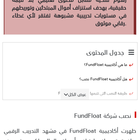
حقيقية، بهدف استنزاف أموال المبتدئين وتوريطهم
في مستويات تدريبية مشبوهة تفتقر لأي غطاء
رقابي موثوق.
جدول المحتوى
ما هي أكاديمية FundFloat؟
هل أكاديمية FundFloat نصب؟
طريقة النصب التي تتبعها أكاديمية FundFloat
عرض الكل
أدلة نصب أكاديمية فند فلوت
نصب شركة FundFloat
انعدام الترخيص والغطاء القانوني لأكاديمية FundFloat
ظهرت أكاديمية FundFloat في مشهد التدريب الرقمي
صدور تحذير رسمي من هيئة SCA