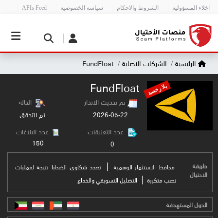
اخلاء المسؤولية
الشروط والاحكام
سياسة الخصوصية
APIs Feed
الرئيسية
الشركات النصابة
FundFloat
FundFloat
بلا رخصة
تم تحديث الانذار
الحالة
2026-05-22
تم التحقق
عدد التعليقات
عدد البلاغات
150
0
|
طريقة
محافظ الاستثمار الوهمية
تعدد شكاوى الضحايا نتيجة لعمليات
الاحتيال
|
نصب متكررة
التضليل التسويقي والخداع
الدول المستهدفة