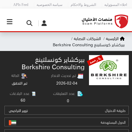
اخلاء المسؤولية
الشروط والاحكام
سياسة الخصوصية
APIs Feed
الرئيسية
الشركات النصابة
بيركشاير كونسلتينغ Berkshire Consulting
بيركشاير كونسلتينغ
بلا رخصة
Berkshire Consulting
تم تحديث الانذار
الحالة
2026-02-04
تم التحقق
عدد التعليقات
عدد البلاغات
60
0
طريقة الاحتيال
تزوير التراخيص
الدول المستهدفة