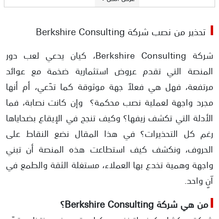
الأدلة على نصب منصة Berkshire Consulting
تحذير من نصب شركة Berkshire Consulting
تحذير من سلطة دبي للخدمات المالية
شركة Berkshire Consulting، كيان يدعي لعب دور
تزوير عنوان الشركة بعنوان شركة مرخصة
المنصة التي تقدم عروض استثمارية ضخمة مع عوائد
مرتفعة، فهل هي فعلاً جهة موثوقة كما تدّعي، أم أنها
إعاقة سحب الأموال
مجرد واجهة لعملية نصب محكمة؟ وإن كانت نصابة، فما
الأدلة التي تكشف زيفها؟ وكيف تنجح في الإيقاع بضحاياها
رغم كل التحذيرات؟ في هذا المقال نضع النقاط على
الحروف، ونكشف كيف استطاعت هذه المنصة أن تبني
واجهة وهمية تخدع بها العملاء، مستغلة الثقة والطمع في
آنٍ واحد.
من هي شركة Berkshire Consulting؟