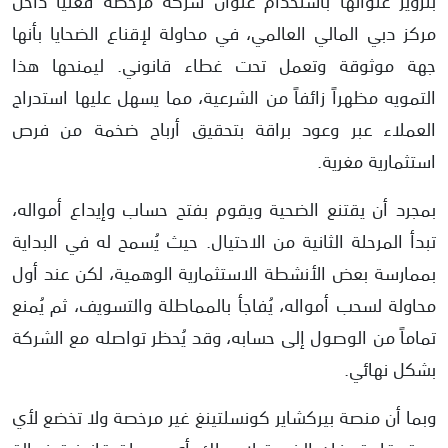
مركز دبي المالي العالمي، في محاولة لإقناع الضحايا بأنها
جهة موثوقة وتعمل تحت غطاء قانوني. ليمنحها هذا
التمويه مظهراً زائفاً من الشرعية، مما يسهل عليها استدراج
العملاء عبر وعود براقة بتحقيق أرباح ضخمة من فرص
استثمارية مغرية.
بمجرد أن يقتنع الضحية ويقوم بفتح حساب وإيداع أمواله،
تبدأ المرحلة الثانية من الاحتيال. حيث يُسمح له في البداية
بممارسة بعض الأنشطة الاستثمارية الوهمية، لكن عند أول
محاولة لسحب أمواله، يُفاجأ بالمماطلة والتسويف، ثم يُمنع
تماماً من الوصول إلى حسابه، وقد يُحظر تواصله مع الشركة
بشكل نهائي.
وبما أن منصة بيركشاير كونسلتينغ غير مرخصة ولا تخضع لأي
جهة رقابية، فإن الضحية لا يملك أي وسيلة قانونية فعالة