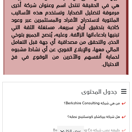
هي في الحقيقة تنتحل اسم وعنوان شركة أخرى
مرموقة لتضليل الضحايا. وتستخدم هذه الأساليب
الملتوية لاستدراج الأفراد والمستثمرين عبر وعود
كاذبة بتحقيق أرباح سريعة، مستغلة الثقة التي
تبنيها بادعاءاتها الزائفة. وعليه، يُنصح الجميع بتوخي
الحذر، والتحقق من مصداقية أي جهة قبل التعامل
المالي معها، والإبلاغ الفوري عن أي نشاط مشبوه
لحماية أنفسهم والآخرين من الوقوع في فخ
الاحتيال.
جدول المحتوى
من هي شركة Berkshire Consulting؟
هل شركة بيركشاير كونسلتينغ نصابة؟
طريقة نصب شركة Berkshire Consulting Co
عرض الكل