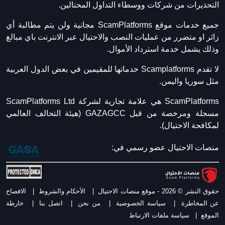
التحذيرات من شركات ووسطاء التداول المحتالين.
جميع خدمات موقع ScamPlatforms مجانية ولن يتم مطالبة أي
زائر او متضرر من عمليات النصب والاحتيال عبر الانترنت باي مبالغ
وذلك يشمل خدمة استرداد الأموال.
لا تقدم Scamplatforms خدماتها للمقيمين في بعض الدول العربية
مثل سوريا واليمن.
ScamPlatforms هي علامة تجارية لشركة ScamPlatforms Ltd
مسجلة ومرخصة من قبل GAZAGCC (هيئة التحالف العالمي
لمكافحة الاحتيال).
منصات الاحتيال عضو رسمي في:
حقوق النشر © 2026 - موقع منصات الاحتيال
|
الأحكام والشروط
|
الافصاح
عن المخاطرة
|
سياسة الخصوصية
|
من نحن
|
اتصل بنا
|
خارطة
الموقع
|
سياسة ملفات الارتباط