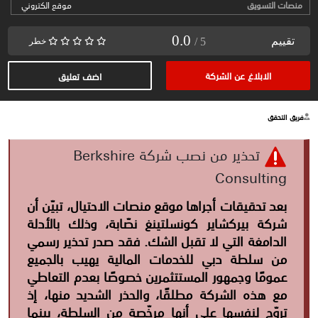
منصات التسويق
موقع الكتروني
0.0
تقييم
/ 5
خطر
الابلاغ عن الشركة
اضف تعليق
فريق التحقق
تحذير من نصب شركة Berkshire
Consulting
بعد تحقيقات أجراها موقع منصات الاحتيال، تبيّن أن
شركة بيركشاير كونسلتينغ نصّابة، وذلك بالأدلة
الدامغة التي لا تقبل الشك. فقد صدر تحذير رسمي
من سلطة دبي للخدمات المالية يهيب بالجميع
عمومًا وجمهور المستتثمرين خصوصًا بعدم التعاطي
مع هذه الشركة مطلقًا، والحذر الشديد منها، إذ
تروّج لنفسها على أنها مرخّصة من السلطة، بينما