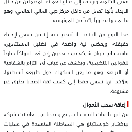
معنى الكلمة، ويهدف إلى خداع العملاء المحتملين من خلال
الإيحاء بأنها تعمل من داخل مركز دبي المالي العالمي، وهو
ما يمنحها مظهراً زائفاً من الموثوقية.
هذا النوع من التلاعب لا يُقدم عليه إلا من يسعى لإخفاء
حقيقته، ويعكس نية واضحة في تضليل المستثمرين،
فاستخدام عنوان شركة مرخصة دون إذن يُعد انتهاكاً صارخاً
للقوانين التنظيمية، ويكشف عن غياب أي التزام بالشفافية
أو النزاهة. وهو ما يعزز الشكوك حول طبيعة أنشطتها،
ويؤكد أنها تسعى فقط إلى كسب ثقة الضحايا بطرق غير
مشروعة.
إعاقة سحب الأموال
من أبرز علامات النصب التي تم رصدها في تعاملات شركة
بيركشاير كونسلتينغ هي المماطلة المتعمدة في عمليات