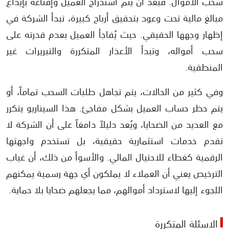
سحب الأموال. فبعد أن يتم استدراج العميل وإقناعه بإيداع
مبالغ مالية تحت وعود بتحقيق أرباح كبيرة، تبدأ الشركة في
إظهار وجهها الحقيقي. حيث يُفاجأ العميل بعدم قدرته على
سحب أمواله، وتبدأ الأعذار المتكررة والتبريرات غير
المنطقية.
وفي كثير من الحالات، يتم تجاهل طلبات السحب تماماً، أو
يتم حظر حساب العميل بشكل مفاجئ. هذا السيناريو يتكرر
مع العديد من الضحايا، ويُعد دليلاً دامغاً على أن الشركة لا
تقدم خدمات استثمارية حقيقية، بل تستخدم واجهتها
الرقمية كغطاء للاحتيال المالي. والأسوأ من ذلك، أن غياب
الترخيص يعني أن العملاء لا يملكون أي جهة رسمية يمكنهم
اللجوء إليها لاسترداد أموالهم، مما يجعلهم ضحايا بلا حماية.
الاسئلة المتكررة