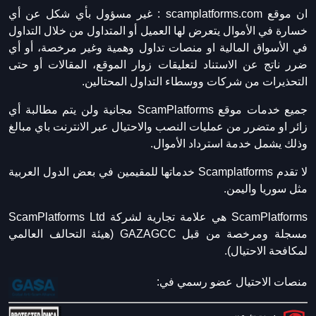
ان موقع scamplatforms.com :
غير مسؤول بأي شكل عن أي
خسارة في الأموال يتعرض لها العميل أو المتداول من خلال التداول
في الأسواق المالية او منصات تداول وهمية وغير مرخصة، أو أي
ضرر ناتج عن الاستناد لتعليقات زوار الموقع، المقالات أو حتى
التحذيرات من شركات ووسطاء التداول المحتالين.
جميع خدمات موقع ScamPlatforms مجانية ولن يتم مطالبة أي
زائر او متضرر من عمليات النصب والاحتيال عبر الانترنت باي مبالغ
وذلك يشمل خدمة استرداد الأموال.
لا تقدم Scamplatforms خدماتها للمقيمين في بعض الدول العربية
مثل سوريا واليمن.
ScamPlatforms هي علامة تجارية لشركة ScamPlatforms Ltd
مسجلة ومرخصة من قبل GAZAGCC (هيئة التحالف العالمي
لمكافحة الاحتيال).
منصات الاحتيال عضو رسمي في: