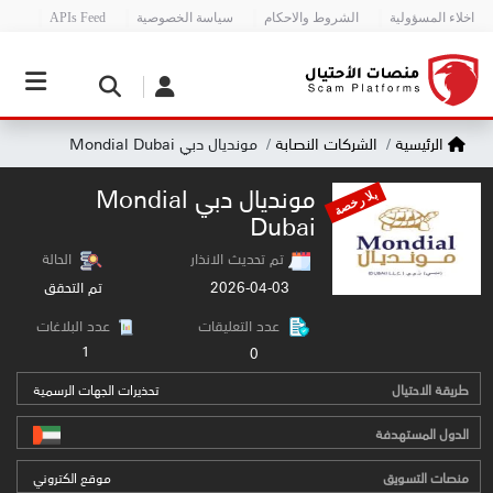
اخلاء المسؤولية
الشروط والاحكام
سياسة الخصوصية
APIs Feed
الرئيسية
الشركات النصابة
مونديال دبي Mondial Dubai
مونديال دبي Mondial
بلا رخصة
Dubai
تم تحديث الانذار
الحالة
2026-04-03
تم التحقق
عدد التعليقات
عدد البلاغات
1
0
طريقة الاحتيال
تحذيرات الجهات الرسمية
الدول المستهدفة
منصات التسويق
موقع الكتروني