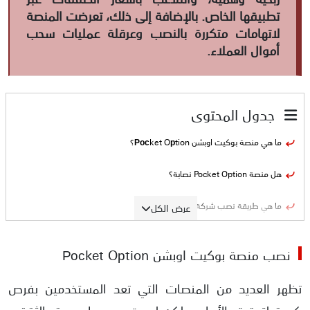
تطبيقها الخاص. بالإضافة إلى ذلك، تعرضت المنصة
لاتهامات متكررة بالنصب وعرقلة عمليات سحب
أموال العملاء.
جدول المحتوى
ما هي منصة بوكيت اوبشن Росket Oрtion؟
هل منصة Pocket Option نصابة؟
ما هي طريقة نصب شركة Росket Oрtion؟
عرض الكل
الأدلة على نصب منصة بوكيت أوبشن Росket Oрtion
نصب منصة بوكيت اوبشن Росket Oрtion
ادعاء منصة بوكيت أوبشن ترخيص مالي غير حقيقي
تظهر العديد من المنصات التي تعد المستخدمين بفرص
شكاوى عديدة حول التلاعب بالأسعار و عرقلة عمليات السحب