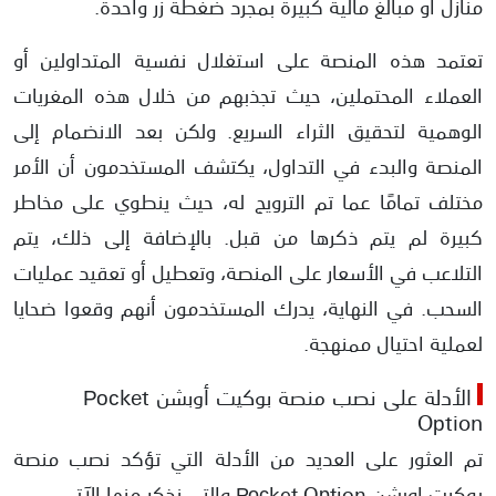
منازل أو مبالغ مالية كبيرة بمجرد ضغطة زر واحدة.
تعتمد هذه المنصة على استغلال نفسية المتداولين أو
العملاء المحتملين، حيث تجذبهم من خلال هذه المغريات
الوهمية لتحقيق الثراء السريع. ولكن بعد الانضمام إلى
المنصة والبدء في التداول، يكتشف المستخدمون أن الأمر
مختلف تمامًا عما تم الترويج له، حيث ينطوي على مخاطر
كبيرة لم يتم ذكرها من قبل. بالإضافة إلى ذلك، يتم
التلاعب في الأسعار على المنصة، وتعطيل أو تعقيد عمليات
السحب. في النهاية، يدرك المستخدمون أنهم وقعوا ضحايا
لعملية احتيال ممنهجة.
الأدلة على نصب منصة بوكيت أوبشن Росket
Oрtion
تم العثور على العديد من الأدلة التي تؤكد نصب منصة
بوكيت اوبشن Росket Oрtion والتي نذكر منها الآتي