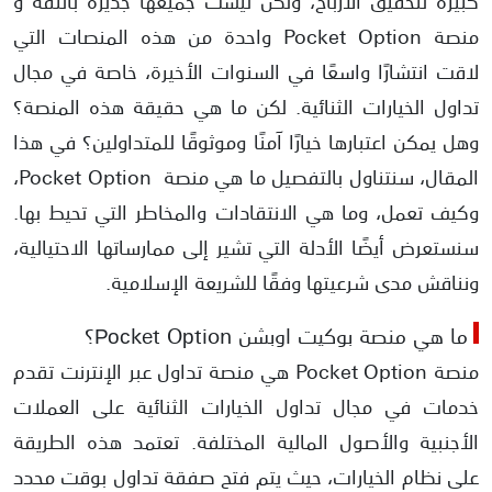
كبيرة لتحقيق الأرباح، ولكن ليست جميعها جديرة بالثقة و
منصة Pocket Option واحدة من هذه المنصات التي
الترويج المضلل عبر منصات التواصل الاجتماعي
لاقت انتشارًا واسعًا في السنوات الأخيرة، خاصة في مجال
هل منصة بوكت اوبشن حلال أم حرام؟
تداول الخيارات الثنائية. لكن ما هي حقيقة هذه المنصة؟
وهل يمكن اعتبارها خيارًا آمنًا وموثوقًا للمتداولين؟ في هذا
المقال، سنتناول بالتفصيل ما هي منصة Pocket Option،
وكيف تعمل، وما هي الانتقادات والمخاطر التي تحيط بها.
سنستعرض أيضًا الأدلة التي تشير إلى ممارساتها الاحتيالية،
ونناقش مدى شرعيتها وفقًا للشريعة الإسلامية.
ما هي منصة بوكيت اوبشن Росket Oрtion؟
منصة Pocket Option هي منصة تداول عبر الإنترنت تقدم
خدمات في مجال تداول الخيارات الثنائية على العملات
الأجنبية والأصول المالية المختلفة. تعتمد هذه الطريقة
على نظام الخيارات، حيث يتم فتح صفقة تداول بوقت محدد