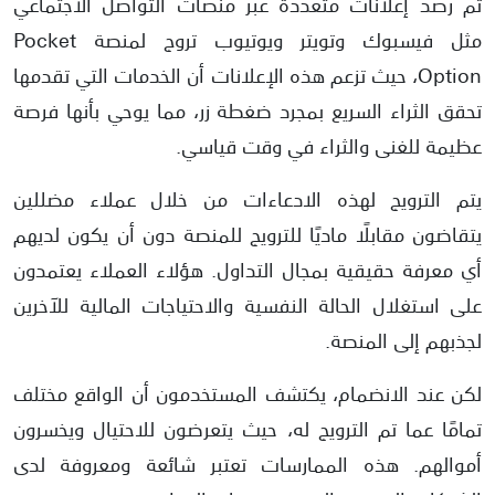
تم رصد إعلانات متعددة عبر منصات التواصل الاجتماعي
مثل فيسبوك وتويتر ويوتيوب تروج لمنصة Pocket
Option، حيث تزعم هذه الإعلانات أن الخدمات التي تقدمها
تحقق الثراء السريع بمجرد ضغطة زر، مما يوحي بأنها فرصة
عظيمة للغنى والثراء في وقت قياسي.
يتم الترويج لهذه الادعاءات من خلال عملاء مضللين
يتقاضون مقابلًا ماديًا للترويج للمنصة دون أن يكون لديهم
أي معرفة حقيقية بمجال التداول. هؤلاء العملاء يعتمدون
على استغلال الحالة النفسية والاحتياجات المالية للآخرين
لجذبهم إلى المنصة.
لكن عند الانضمام، يكتشف المستخدمون أن الواقع مختلف
تمامًا عما تم الترويج له، حيث يتعرضون للاحتيال ويخسرون
أموالهم. هذه الممارسات تعتبر شائعة ومعروفة لدى