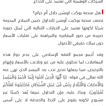
الشركات الوهمية التي تعتمد على الخداع.
هل منصة بوكت اوبشن حلال أم حرام؟
تصنف منصة بوكيت أوبشن للتداول ضمن النماذج المحرمة
شرعًا لكونها تعتمد على الخيارات الثنائية التي تُمثل صورة
صريحة من صور المقامرة والمراهنة على تقلبات الأسعار
دون تملك حقيقي للأصول.
وقد أجمع مجمع الفقه الإسلامي على عدم جواز هذه
المعاملات لما تنطوي عليه من غرر وتلاعب بالأسعار وإيهام
بالترخيص، مما يجعلها تندرج تحت بند الميسر الذي نهى عنه
الله تعالى في قوله: {يَا أَيُّهَا الَّذِينَ آمَنُوا إِنَّمَا الْخَمْرُ وَالْمَيْسِرُ
وَالْأَنصَابُ وَالْأَزْلَامُ رِجْسٌ مِّنْ عَمَلِ الشَّيْطَانِ فَاجْتَنِبُوهُ لَعَلَّكُمْ
تُفْلِحُونَ}. وبناءً عليه، فإن التداول عبرها يُعد كسبًا غير
مشروع لكونه يقوم على الحظ والصدفة لا على أسس