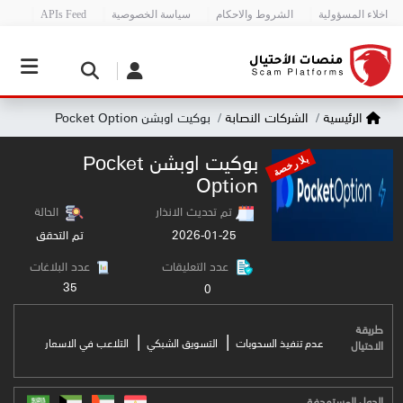
اخلاء المسؤولية
الشروط والاحكام
سياسة الخصوصية
APIs Feed
الرئيسية
الشركات النصابة
بوكيت اوبشن Росket Oрtion
بوكيت اوبشن Росket
بلا رخصة
Oрtion
تم تحديث الانذار
الحالة
2026-01-25
تم التحقق
عدد التعليقات
عدد البلاغات
35
0
طريقة
|
|
عدم تنفيذ السحوبات
التسويق الشبكي
التلاعب في الاسعار
الاحتيال
الدول المستهدفة