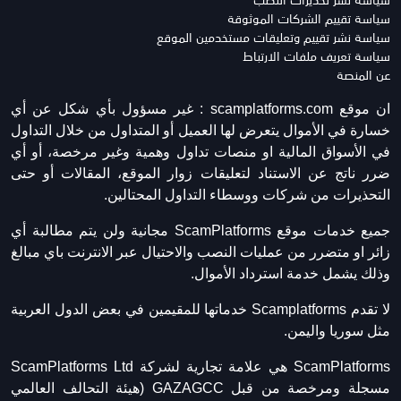
سياسة تقييم الشركات الموثوقة
سياسة نشر تقييم وتعليقات مستخدمين الموقع
سياسة تعريف ملفات الارتباط
عن المنصة
ان موقع scamplatforms.com :
غير مسؤول بأي شكل عن أي
خسارة في الأموال يتعرض لها العميل أو المتداول من خلال التداول
في الأسواق المالية او منصات تداول وهمية وغير مرخصة، أو أي
ضرر ناتج عن الاستناد لتعليقات زوار الموقع، المقالات أو حتى
التحذيرات من شركات ووسطاء التداول المحتالين.
جميع خدمات موقع ScamPlatforms مجانية ولن يتم مطالبة أي
زائر او متضرر من عمليات النصب والاحتيال عبر الانترنت باي مبالغ
وذلك يشمل خدمة استرداد الأموال.
لا تقدم Scamplatforms خدماتها للمقيمين في بعض الدول العربية
مثل سوريا واليمن.
ScamPlatforms هي علامة تجارية لشركة ScamPlatforms Ltd
مسجلة ومرخصة من قبل GAZAGCC (هيئة التحالف العالمي