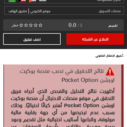
|
منصات التسويق
موقع الكتروني
تطبيق الهاتف
0.0
تقييم
/ 5
خطر
الابلاغ عن الشركة
اضف تعليق
فريق الامتثال القانوني
نتائج التحقيق في نصب منصة بوكيت
اوبشن Росket Oрtion
أظهرت نتائج التحليل والفحص الذي أجراه فريق
التحقق في موقع منصات الاحتيال أن منصة بوكيت
اوبشن Росket Oрtion تُعتبر كيانًا احتياليًا. وذلك
بسبب عدم ترخيصها من أي جهة رقابية مالية
موثوقة، واتباعها أساليب احتيالية مثل تقديم وعود
ربحية وهمية، والتلاعب بأسعار الصفقات عبر