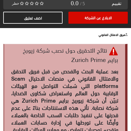
0.0
تقييم
/ 5
خطر
الابلاغ عن الشركة
اضف تعليق
فريق الامتثال القانوني
نتائج التحقيق حول نصب شركة زيورخ
برايم Zurich Prime
بعد عملية البحث والفحص من قبل فريق التحقق
والامتثال القانوني في منصات الاحتيال Scam
platforms التي شملت التواصل مع الهيئات
الرقابية حول العالم واستعراض شكاوى الضحايا،
تبيّن أن شركة زيوريخ برايم Zurich Prime هي
شركة نصابة. تأتي هذه الاستنتاجات بناءً على عدم
قدرتها على تنفيذ طلبات السحب الخاصة بالعملاء
وأيضًا على تورطها في إدارة حسابات العملاء
وتقديم توصيات تتعارض مع معايير الهيئات الرقابية.