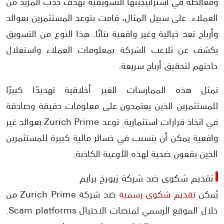
ومغالطة في استراتيجيتها التسويقية بهدف جذب المزيد من
العملاء. على سبيل المثال، قامت بتوعد المستثمرين بعوائد
وأرباح تعد خيالية وغير واقعية بتاتًا. هذا النوع من التسويق
يكشف عن تلاعب الشركة بمعلومات العملاء واستغلال
حاجتهم لتحقيق أرباح سريعة.
تمثل هذه الممارسات الغير أخلاقية تهديدًا كبيرًا
للمستثمرين الذين يعتمدون على معلومات دقيقة وصادقة
في اتخاذ قرارات استثمارية. توعد Zurich Prime بعوائد غير
واقعية يمكن أن يتسبب في خسائر مالية كبيرة للمستثمرين
الذين يقعون ضحية لهذه الأوعية الكاذبة.
تقديم شكوى ضد شركة زيورخ برايم
يُمكن
تقديم شكوى رسمية
ضد شركة Zurich Prime من
خلال الموقع الرسمي لمنصات الاحتيال Scam platforms.