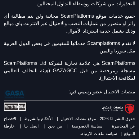
التحذيرات من شركات ووسطاء التداول المحتالين.
جميع خدمات موقع ScamPlatforms مجانية ولن يتم مطالبة أي
زائر او متضرر من عمليات النصب والاحتيال عبر الانترنت باي مبالغ
وذلك يشمل خدمة استرداد الأموال.
لا تقدم Scamplatforms خدماتها للمقيمين في بعض الدول العربية
مثل سوريا واليمن.
ScamPlatforms هي علامة تجارية لشركة ScamPlatforms Ltd
مسجلة ومرخصة من قبل GAZAGCC (هيئة التحالف العالمي
لمكافحة الاحتيال).
منصات الاحتيال عضو رسمي في:
حقوق النشر © 2026 - موقع منصات الاحتيال
|
الأحكام والشروط
|
الافصاح
عن المخاطرة
|
سياسة الخصوصية
|
من نحن
|
اتصل بنا
|
خارطة
الموقع
|
سياسة ملفات الارتباط