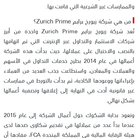
استرداد اموال الاحتيال من شركة Zurich Prime
والممارسات غير الشرعية التي قامت بها.
من هي شركة زيورخ برايم Zurich Prime؟
تُعد شركة زيورخ برايم Zurich Prime واحدة من أبرز
شركات الاستثمار والتداول عبر الإنترنت التي تم اتهامها
بالنصب والاحتيال على عملائها، حيث بدأت هذه الشركة
أعمالها في عام 2014 بطرح خدمات التداول في الأسهم
والعملات والمعادن، واستطاعت جذب العديد من العملاء
بإغراءاتها ووعودها الكاذبة، ثم بدأت بالتورط في ممارسات
غير قانونية أدت في النهاية إلى إغلاقها وتصفية أعمالها
بشكل نهائي.
وتعود بداية الشكوك حول أعمال الشركة إلى عام 2015
عندما بدأ عدد من عملائها في تقديم شكاوى ضدها لدى
هيئة الرقابة المالية في المملكة المتحدة FCA، مفادها أن