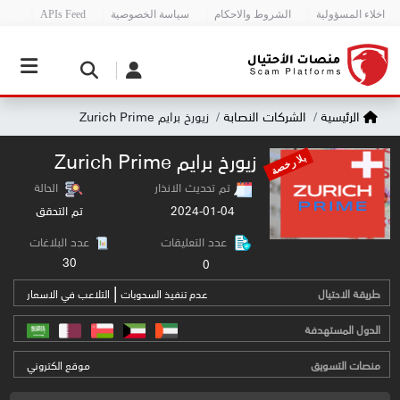
اخلاء المسؤولية
الشروط والاحكام
سياسة الخصوصية
APIs Feed
الرئيسية
الشركات النصابة
زيورخ برايم Zurich Prime
زيورخ برايم Zurich Prime
بلا رخصة
تم تحديث الانذار
الحالة
2024-01-04
تم التحقق
عدد التعليقات
عدد البلاغات
30
0
|
طريقة الاحتيال
عدم تنفيذ السحوبات
التلاعب في الاسعار
الدول المستهدفة
منصات التسويق
موقع الكتروني