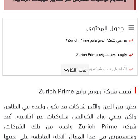
جدول المحتوى
من هي شركة زيورخ برايم Zurich Prime؟
طريقة نصب شركة Zurich Prime
الأدلة على نصب شركة زيورخ برايم
عرض الكل
حظر نشاطات الشركة من قبل الهيئات الرقابية
نصب شركة زيوريخ برايم Zurich Prime
الشكاوى من العملاء
تظهر بين الحين والآخر شركات قد تكون واعدة في الظاهر،
أساليب التسويق الخادعة
ولكن تخفي وراء الكواليس سلوكيات غير أخلاقية. تُعد
شركة Zurich Prime واحدة من تلك الشركات،
تقديم شكوى ضد شركة زيورخ برايم
وسنستعرض في هذا المقال الأدلة القاطعة على نصبها