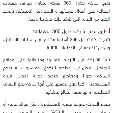
نعم. شركة تداول 365 شركة نصابة. تمارس عمليات
احتيالية على أموال عملائها و المتداولين المبتدئين ويوجد
الكثير من الأدلة التي تؤكد ذلك نذكرها لاحقا.
طرق نصب شركة تداول tadawul 365
تتبع شركة تداول 365 أسلوبا مشابها في عمليات الاحتيال،
ويمكن تلخيصه في الخطوات التالية:
تبدأ الشركة في الترويج لنفسها ومنتجاتها على مواقع
التواصل الاجتماعي، وخاصة لينكدإن وفيسبوك. تستخدم
الشركة صورا ومقاطع فيديو جذابة لجذب انتباه
المستخدمين. كما تروج لنفسها على أنها شركة تتبع المعايير
التنظيمية وانها تعمل لصالح عملائها.
تقدم الشركة عروضا مغرية للمستثمرين، مثل عوائد عالية أو
ضمانات ربح تتخطى ال38%. هذه العروض تجذب