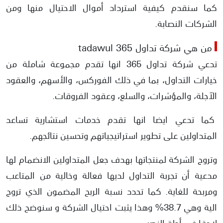
كما سنقدم كيفية استرداد أموال الاحتيال منها ومن
تقديم شركة تداول 365 توصيات وادارة محافظ وحسابات
الشركات النصابة.
تناقض تواريخ تأسيس الشركة
من هي شركة تداول tadawul 365
كيف اشتكي على شركة نصابة؟
تدعي شركة تداول 365 انها تقدم مجموعة شاملة من
خيارات التداول، بما في ذلك الفوركس، والأسهم، والعقود
استرداد اموال الاحتيال من الشركات النصابة
الآجلة، والمؤشرات، والسلع، وعقود الفروقات.
كما تدعي ايضا انها تقدم خدمات استشارية تساعد
المتداولين على تطوير استراتيجياتهم وتحسين نتائجهم.
وتروج الشركة لمنتجاتها بهدف جعل المتداولين الانضمام لها
مدعية أن تجربة التداول لديها فعالة وخالية من المتاعب
ومربحة للغاية. كما تحدد نسبة الربح المضمون الذي تروج
الية وهي 38.7% وهذا يثبت احتيال الشركة و سنوضح ذلك
لاحقا في أدلة النصب.