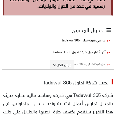
رسمية في عدد من الدول والولايات.
جدول المحتوى
من هي شركة تداول tadawul 365
آخر الأخبار حول شركة تداول Tadawul 365
هل شركة تداول tadawul 365 نصابة؟
عرض الكل
طرق نصب شركة تداول tadawul 365
نصب شركة تداول Tadawul 365
الأدلة على نصب شركة تداول tadawul 365
شركة Tadawul 365 هي شركة وساطة مالية نصابة حديثة
تزوير شركة تداول 365 للتراخيص
بالمجال تمارس أعمال احتيالية ونصب على المتداولين، في
هذا التقرير سنقوم بكشف طرق نصبها والدلائل على ذلك
الوعود بأرباح مضمونة