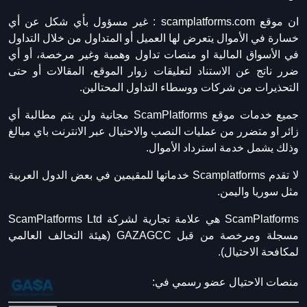
ان موقع scamplatforms.com :
غير مسؤول بأي شكل عن أي
خسارة في الأموال يتعرض لها العميل أو المتداول من خلال التداول
في الأسواق المالية او منصات تداول وهمية وغير مرخصة، أو أي
ضرر ناتج عن الاستناد لتعليقات زوار الموقع، المقالات أو حتى
التحذيرات من شركات ووسطاء التداول المحتالين.
جميع خدمات موقع ScamPlatforms مجانية ولن يتم مطالبة أي
زائر او متضرر من عمليات النصب والاحتيال عبر الانترنت باي مبالغ
وذلك يشمل خدمة استرداد الأموال.
لا تقدم Scamplatforms خدماتها للمقيمين في بعض الدول العربية
مثل سوريا واليمن.
ScamPlatforms هي علامة تجارية لشركة ScamPlatforms Ltd
مسجلة ومرخصة من قبل GAZAGCC (هيئة التحالف العالمي
لمكافحة الاحتيال).
منصات الاحتيال عضو رسمي في: