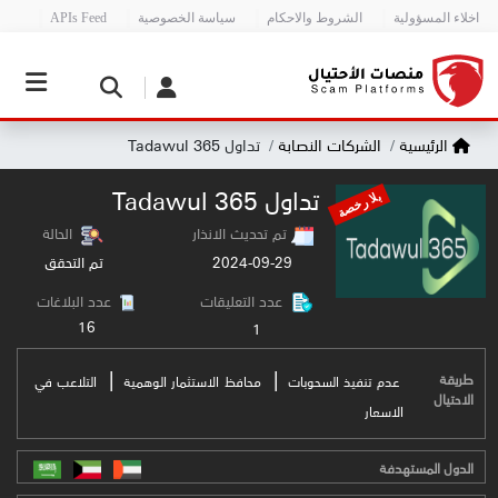
اخلاء المسؤولية
الشروط والاحكام
سياسة الخصوصية
APIs Feed
الرئيسية
الشركات النصابة
تداول Tadawul 365
تداول Tadawul 365
بلا رخصة
تم تحديث الانذار
الحالة
2024-09-29
تم التحقق
عدد التعليقات
عدد البلاغات
16
1
|
|
طريقة
عدم تنفيذ السحوبات
محافظ الاستثمار الوهمية
التلاعب في
الاحتيال
الاسعار
الدول المستهدفة