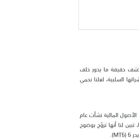
 لفتح تحقيق مطول لكشف حقيقة ما يدور خلف
تها السلبية، لعلنا نحمي
Pema. وجدنا أنها شركة لتداول الأصول المالية نشأت عام
، تبين لنا أنها تروّج بوضوح
M).