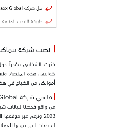
هل شركة Pemaxx Global نصابة؟
طريقة النصب المتبعة 
الأدلة على نصب شركة Pemaxx Global
نصب شركة بيماكس جلوبال l
عدم حصول الشركة على 
تحذير رقابي من هيئة الأور
كواليس هذه المنصة. ونعرض
شكاوى متكررة حول عد
أموالكم من الضياع في هذا 
اتهامات بالتلاعب في ح
ما هي شركة Pemaxx Global؟
فرض قيود على السحب ب
2023 وتزعم عبر موقعها 
للخدمات التي تتيحها للعملاء و