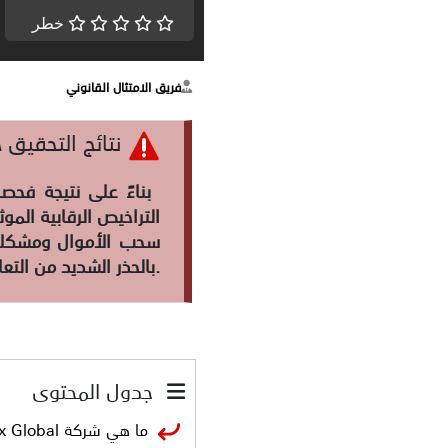
خطر
فريق الامتثال القانوني
نتائج التحقيق حول
بناءً على نتيجة فحصنا وتحليلنا لشركة
التراخيص الرقابية ال
سحب الأموال ومشكلات
بالحذر الشديد من التعامل معها أو إيداع الأموال لديها قبل التأكد من وضعها القانوني والرقابي بوضوح.
جدول المحتوى
ما هي شركة Pemaxx Global؟