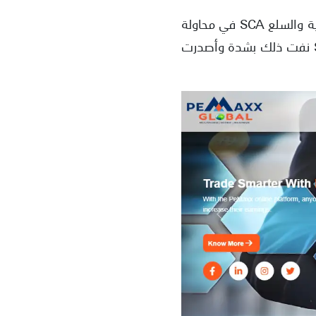
كما لاحظنا أنها تدعي زوراً مزاولة نشاطها بموجب تسجيلها الرقابي لدى هيئة الأوراق المالية والسلع SCA في محاولة
مكشوفة لكسب ثقة المتداولين. إلا أننا تابعنا الموقف الرسمي وتأكدنا من أن هيئة SCA نفت ذلك بشدة وأصدرت