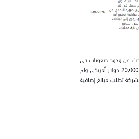
ثير من الشكاوى التي تتحدث عن وجود صعوبات في
سحب الأموال من حسابات Pemaxx Global. فقد أشار أحد المستخدمين إلى أنه خسر 20,000 دولار أمريكي ولم
لشركة تطلب مبالغ إضافية