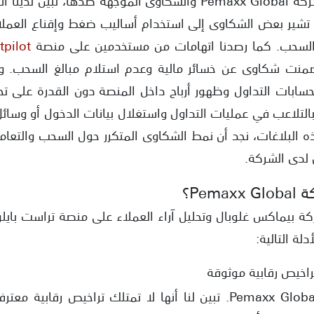
 تشير بعض الشكاوى إلى استخدام أساليب ضغط وإقناع العملاء
لسحب. كما رصدنا اتهامات من مستخدمين على منصة
tpilot
منت شكاوى عن خسائر مالية وعدم استلام مبالغ السحب. و
ابات التداول وظهور أرباح داخل المنصة دون القدرة على تحو
لتلاعب في عمليات التداول واستغلال بيانات الدخول أو وسائل 
ه البلاغات، نجد أن نمط الشكاوى المتكرر حول السحب والتعامل
 لدى الشركة.
Pem؟
 بيماكس غلوبال وتحليل آراء العملاء على منصة تراست بايلو
دلة التالية:
اخيص رقابية موثوقة
عند تتبعنا لبيانات شركة Pemaxx Global. تبين لنا أنها لا تمتلك تراخي