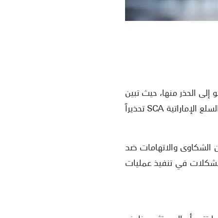
. وجدنا مؤشرات سلبية تدعو إلى الحذر منها، حيث تبين
لنا أنها تعمل دون الحصول على تراخيص رقابية موثوقة. كما أصدرت هيئة الأوراق المالية والسلع الإماراتية SCA تحذيراً
من الشكاوى والاتهامات ضد
 مشكلات في تنفيذ عمليات
ها، تبين لدينا أنها تتبع أساليب تثير مخاوف