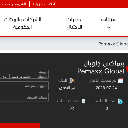
اخلاء المسؤولية
الشروط والاحكام
شركات
تحذيرات
الشركات والهيئات
الاحتيال
الحكومية
بيماكس جلوبال
Pemaxx Global
طريقة
|
الاحتيال
التلاعب في الاسعار
فرض رس
تم تحديث الانذار
الحالة
الدول المستهدفة
2026-07-24
تم التحقق
منصات التسويق
عدد التعليقات
عدد البلاغات
32
0