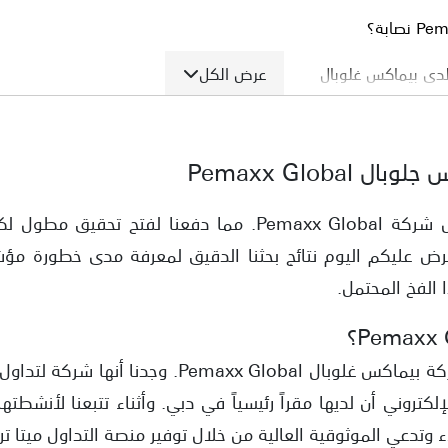
عرض الكل
لدى بيماكس غلوبال
؟
Pemaxx Globa
تراخيص رقابية موثوقة
اق المالية والسلع الإماراتية SCA
كثرت الشكاوى مؤخراً حول شركة Pemaxx Global. مما دفعنا
 عليكم اليوم نتائج بحثنا الدقيق لمعرفة مدى خطورة مؤشرا
م تنفيذ عمليات السحب
الفخ المحتمل.
سابات التداول
عد الإيداعات
من واقع فحصنا لبيانات شركة بيماكس غلوبال xx Global
الإلكتروني أن لديها مقراً رئيسياً في دبي. وأثناء تتبعنا لأنشطتها
تدعي الموثوقية العالية من خلال توفير منصة التداول ميتا تريدر 5 (T5