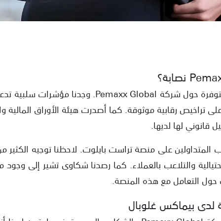
بعد مراجعة المعلومات المتوفرة حول شركة Pemaxx Global
 قانوني لها لديها.
ارب المتداولين على منصة تراست بايلوت. لاحظنا توجيه الكثير 
تيالية والتلاعب بالعملاء. كما رصدنا شكاوى تشير إلى وجود
 حول التعامل مع هذه المنصة.
 لدى بيماكس غلوبال
بناءً على متابعتنا لبيانات شركة Pemaxx Global والشكاوى الموجهة ضد