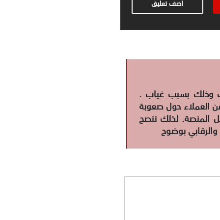
اضف تعليق
. تبين لدينا أنها عملية نصب وذلك بسبب غياب
من العملاء حول صعوبة
ل المنصة. لذلك ننصح