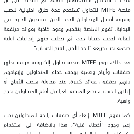
منصة MTFE للتداول تستخدم عدة طرق احتيالية لنصب
وسرقة أموال المتداولين الجدد الذين يفتقدون الخبرة. في
البداية، تقوم المنصة بتقديم وعود كاذبة بعوائد مرتفعة
للغاية لجذب ضحايا جدد، ثم تطلب منهم إيداعات أولية
ضخمة تحت ذريعة "الحد الأدنى لفتح الحساب".
بعد ذلك، توفر MTFE منصة تداول إلكترونية مزيفة تظهر
صفقات وأرباح وهمية بهدف خداع المتداولين وإيهامهم
بأنهم يحققون عوائد كبيرة. عند محاولة سحب الأرباح أو
إغلاق الحساب، تضع المنصة العراقيل أمام المتداولين بحجج
واهية.
كما تقوم MTFE بإلغاء أي صفقات رابحة للمتداولين تحت
زعم وجود "أخطاء فنية"، هذا بالإضافة إلى استخدام
تكتيكات الضغط المادي والنفسي لمنع الضحايا من سحب