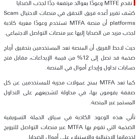
تقدم MTFE وعودًا بعوائد مرتفعة جدًا لجذب الضحايا
كشف تقرير أعده فريق التحقق في منصات الاحتيال Scam
platforms أن منصة MTFA تستخدم وعودًا مغرية كاذبة
لجذب مزيد من الضحايا إليها عبر منصات التواصل الاجتماعي.
حيث لاحظ الفريق أن المنصة تعد المستخدمين بتحقيق أرباح
ضخمة قد تصل إلى 12% من قيمة الإيداعات، مقابل فتح
حسابات تداول وإيداع أموال في المنصة.
كما تعد MTFA بمنح عمولات مجزية للمستخدمين عن كل
صفقة يقومون بها، في محاولة لتشجيعهم على التداول
المستمر عبر المنصة.
تأتي هذه الوعود الكاذبة في سياق الحملة التسويقية
الضخمة التي تقوم بها MTFA عبر منصات التواصل للترويج
لخدماتها الاحتيالية والاستيلاء على أموال الضحايا.