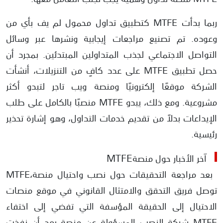
ربما بدأت MTFE كتطبيق تداول محمول لم يف بأي من
وعوده. تم تصنيع مراجعات إيجابية ونشرها عبر وسائل
التواصل الاجتماعي لجذب المتداولين المبتدئين. بمجرد أن
حصل تطبيق MTFE على عدد كافٍ من التنزيلات، أنشأت
الشركة موقعًا إلكترونيًا ومنصة ويب تاجر لتبدو أكثر
مشروعية. ومع ذلك، يبدو MTFE منصبًا بالكامل على طلب
الإيداعات بدلاً من تقديم خدمات التداول، وهو إشارة تحذير
رئيسية.
MTFE
آخر الأخبار حول منصة
بعد مراجعة التحقيقات حول نصب واحتيال منصة
،
MTFE
توصل فريق التحقق والامتثال القانوني في موقع منصات
الاحتيال إلى الحقيقة المؤسفة التي تفضي إلى اختفاء
MTFE
شبكة النصب المسؤولة عن منصة
بعد أن نفذت