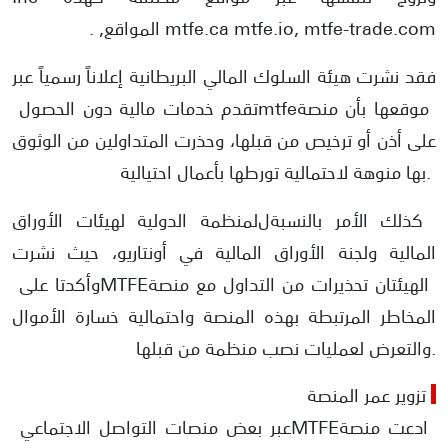
mtfe.ca mtfe.io, mtfe-trade.com,
المواقع
.
فقد نشرت هيئة السلوك المالي البريطانية إعلاناً رسمياً عبر
موقعها بأن منصة
mtfe
تقدم خدمات مالية دون الحصول
على أذن أو ترخيص من قبلها، وحذرت المتداولين من الوثوق
بها منوهة لاحتمالية تورطها بأعمال احتيالية.
كذلك الأمر بالنسبة
ل
لمنظمة الدولية لهيئات الأوراق
المالية ولجنة الأوراق المالية في أونتاريو، حيث نشرت
الهيئتان تحذيرات من التداول مع منصة
MTFE
وأكدتا على
المخاطر المرتبطة بهذه المنصة واحتمالية خسارة الأموال
والتعرض لعمليات نصب منظمة من قبلها.
تزوير عمر المنصة
ادعت منصة
MTFE
عبر بعض منصات التواصل الاجتماعي