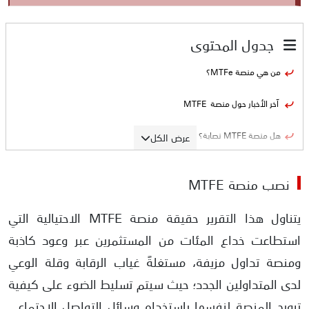
جدول المحتوى
من هي منصة MTFe؟
آخر الأخبار حول منصة MTFE
هل منصة MTFE نصابة؟
عرض الكل
طريقة نصب منصة MTFe للتداول
نصب منصة MTFE
الأدلة على نصب منصة MTFe للتداول
يتناول هذا التقرير حقيقة منصة MTFE الاحتيالية التي
MTFE غير مرخّصة من قبل أي جهة تنظيمية مالية
استطاعت خداع المئات من المستثمرين عبر وعود كاذبة
ومنصة تداول مزيفة، مستغلةً غياب الرقابة وقلة الوعي
التحذيرات الرسمية من التعامل مع MTFE
لدى المتداولين الجدد؛ حيث سيتم تسليط الضوء على كيفية
تزوير عمر المنصة
ترويج المنصة لنفسها باستخدام وسائل التواصل الاجتماعي