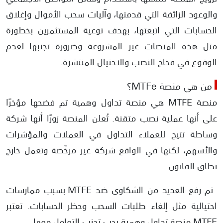
والوعود الزائفة التي قدمتها، وآليات سحب الأموال وإغلاق
رفع الكثير من شكاوى العملاء ضد MTFE
الحسابات التي اتبعتها، بهدف توعية المستثمرين بخطورة
تقدم MTFE وعودًا بعوائد مرتفعة جدًا لجذب الضحايا
مثل هذه المنصات غير المشروعة وضرورة تجنبها لعدم
تخفي MTFE هويتها ولا توفر معلومات اتصال حقيقية
الوقوع في فخاخ النصب والاحتيال المنتشرة.
انتهاك معايير الهيئات التنظيمية
من هي منصة MTFe؟
منصة MTFE هي منصة تداول وهمية تم فضحها مؤخرًا
على أنها عملية نصب متقنة. تُعلن المنصة زورًا أنها شركة
وساطة تتيح للعملاء التداول في العملات والمؤشرات
والأسهم، لكنها في الواقع شركة غير مرخّصة وتعمل خارج
نطاق القانون.
تم رفع العديد من الشكاوى ضد MTFE بسبب ممارسات
احتيالية مثل إلغاء طلبات السحب وحظر الحسابات. تعتبر
MTFE منصة تداول وهمية يجب تجنب التعامل معها.