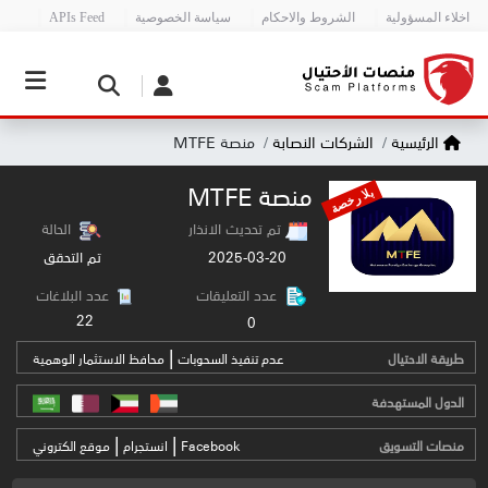
اخلاء المسؤولية
الشروط والاحكام
سياسة الخصوصية
APIs Feed
الرئيسية
الشركات النصابة
منصة MTFE
منصة MTFE
بلا رخصة
تم تحديث الانذار
الحالة
2025-03-20
تم التحقق
عدد التعليقات
عدد البلاغات
22
0
|
طريقة الاحتيال
عدم تنفيذ السحوبات
محافظ الاستثمار الوهمية
الدول المستهدفة
|
|
منصات التسويق
Facebook
انستجرام
موقع الكتروني