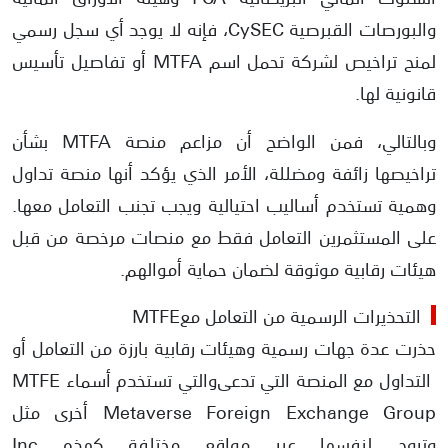
والبورصات القبرصية CySEC، فإنه لا يوجد أي سجل رسمي
لمنح تراخيص لشركة تحمل اسم MTFA أو تفاصيل تأسيس
قانونية لها.
وبالتالي، فمن الواضح أن مزاعم منصة MTFA بشأن
تراخيصها زائفة ومضللة، الأمر الذي يؤكد أنها منصة تداول
وهمية تستخدم أساليب احتيالية ويجب تجنب التعامل معها.
على المستثمرين التعامل فقط مع منصات مرخصة من قبل
هيئات رقابية موثوقة لضمان حماية أموالهم.
التحذيرات الرسمية من التعامل مع
MTFE
حذرت عدة جهات رسمية وهيئات رقابية بارزة من التعامل أو
التداول مع المنصة التي تدعى
والتي تستخدم أسماء
MTFE
Metaverse Foreign Exchange Group
أخرى مثل
وتروج لنفسها عبر مواقع مختلفة كهذه
Inc