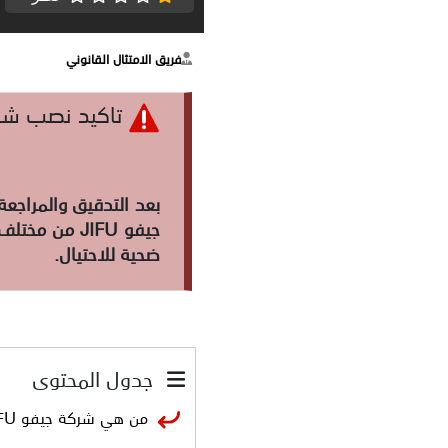
فريق الامتثال القانوني
تاكيد نصب شركة 
بعد التدقيق والمراجع
جيفو JIFU من
ضحية للاحتيال.
جدول المحتوى
من هي شركة جيفو JIFU؟