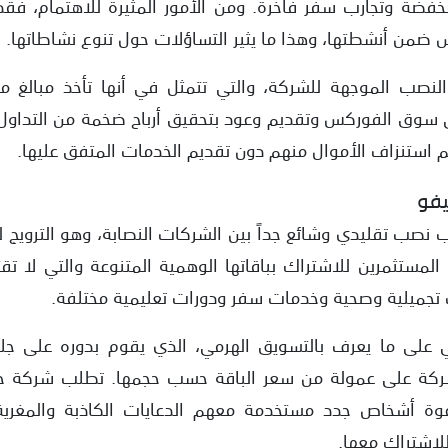
مخفضة وتجارب سفر فاخرة. ومن الأمور المثيرة للاهتمام، فقد
 ضمن أنشطتها، وهذا ما يثير التساؤلات حول تنوع نشاطاتها.
لنصب الموجهة للشركة، والتي تتمثل في أنها تأخذ مبالغ ما
 سوق الفوركس وتقديم وعود بتحقيق أرباح ضخمة من التداول،
م استنزاف الأموال منهم دون تقديم الخدمات المتفق عليها.
فو
صب تقليدي وشائع جداً بين الشركات النصابة، وهو الترويج 
المستثمرين للاشتراك بباقاتها الوهمية المتنوعة والتي لا ت
تجميلية وصحية وخدمات سفر ودورات تعليمية مختلفة.
 على ما يعرف بالتسويق الهرمي، الذي يقوم بدوره على ج
لشركة على عمولة من سعر الباقة حسب حجمها. تطلب شركة ج
وة أشخاص جدد مستخدمة معهم الدعايات الكاذبة والمغرية
للاشتراك معها.