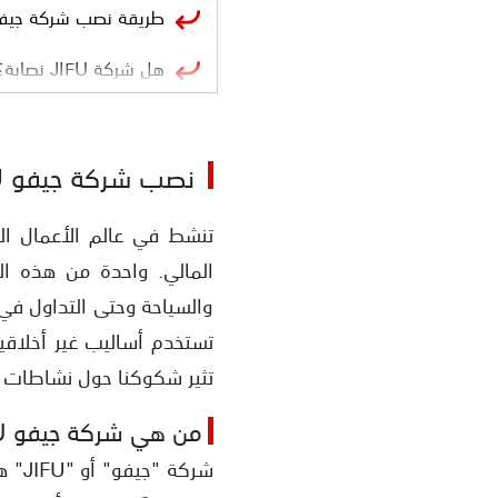
طريقة نصب شركة جيف
هل شركة JIFU نصابة؟
الأدلة على نصب منصة 
نصب شركة جيفو JIFU
عدم وجود تراخيص
الترويج للثراء السريع عب
تنشط في عالم الأعمال ال
تنوع النشاطات
والسياحة وحتى التداول في
التسويق الشبكي
تستخدم أساليب غير أخلاقي
تثير شكوكنا حول نشاطات 
هل جيفيو شركة تداول 
من هي شركة جيفو JIFU؟
تقديم شكوى ضد شركات 
شركة