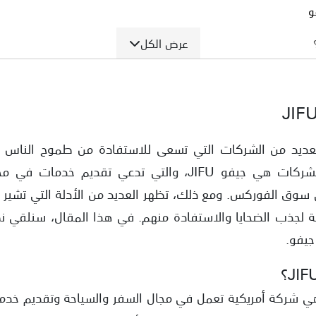
و
عرض الكل
جيفو
ر المنصات
عديد من الشركات التي تسعى للاستفادة من طموح الناس و
المالي. واحدة من هذه الشركات هي جيفو JIFU، والتي تدعي 
 سوق الفوركس. ومع ذلك، تظهر العديد من الأدلة التي تشير إل
ة لجذب الضحايا والاستفادة منهم. في هذا المقال، سنلقي ن
جيفو.
؟
التداول النصابة
 "جيفو" أو "JIFU" هي شركة أمريكية تعمل في مجال السفر والسياحة وتقديم