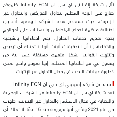
تأتي شركة إنفينيتي اي سي ان Infinity ECN كنموذج
عدم حصول شركة إنفينيتي على الترخيص رسمية
صارخ على الوجه المظلم لتداول الفوركس والتداول عبر
الإنترنت، حيث تستخدم هذه الشركة الوهمية أساليب
نشر أرقام وهمية عن عدد العملاء وحجم التداول
احتيالية منظمة لخداع المتداولين والاستيلاء على أموالهم
مخالفة شركة Infinity ECN القواعد الرقابية
بحجة تقديم خدمات التداول. رغم ادعاءاتها بالشرعية
والكفاءة، إلا أن التحقيقات أثبتت أنها لا تمتلك أي ترخيص
تحديد وقت لفتح وإغلاق الصفقات في إنفينيتي
وتنتهك القوانين بشكل متعمد، مستغلة حسن نية من
يقعون في فخ إعلاناتها المضللة. إنها نموذج واضح لمدى
خطورة عمليات النصب في مجال التداول عبر الإنترنت.
نبذة عن شركة إنفينيتي اي سي ان Infinity ECN
تعد شركة اي سي ان Infinity ECN من الشركات الوهمية
والنصابة في مجال الاستثمار والتداول عبر الإنترنت، ظهرت
في عام 2021 وتدّعي أنها موجودة منذ 15 عامًا. لا تملك أي