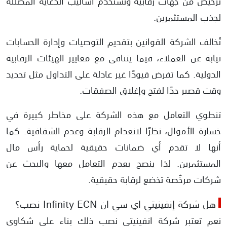
ترخيص من جهات رقابية وتستخدم أساليب الدعاية المضللة
لجذب المستثمرين.
تُخالف الشركة القوانين بتقديم التوصيات وإدارة الحسابات
نيابة عن العملاء، فيما يتنافى مع معايير الهيئات الرقابية
الدولية. كما تفرض قيودًا غير عادلة على التداول مثل تحديد
وقت قصير جدًا لفتح وإغلاق الصفقات.
تنطوي التعامل مع هذه الشركة على مخاطر كبيرة في
خسارة الأموال، نظرًا لانعدام الرقابة وعدم الشفافية. كما
أنها لا تقدم أي ضمانات حقيقية لحماية رأس مال
المستثمرين. لذا ينصح بعدم التعامل معها والبحث عن
شركات مرخّصة تخضع لرقابة حقيقية.
هل شركة إنفينيتي اي سي ان Infinity ECN نصب؟
نعم تعتبر شركة انفينيتي نصب ذلك بناء على شكاوى