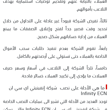
العملاء بالنيابة عنهم وتقديم توصيات استثمارية بهدف
التلاعب بأموالهم.
ثالثاً، تفرض الشركة قيوداً غير عادلة على التداول من خلال
تحديد وقت قصير جداً لفتح وإغلاق الصفقات ما يمنع
العملاء من إدارة حساباتهم بشكل صحيح.
رابعاً، تقوم الشركة بعدم تنفيذ طلبات سحب الأموال
الخاصة بالعملاء حتى تستولي على أرصدتهم بالكامل.
خامساً، تلجأ الشركة إلى التلاعب في أسعار وسعر صرف
العملات ما يؤدي إلى تكبيد العملاء خسائر فادحة.
ما هي الأدلة على نصب شركة إنفينيتي اي سي ان
Infinity ECN
توجد العديد من الأدلة التي تشير الى عمليات النصب الخاصة
في شركة إنفينيتي اي سي ان Infinity ECN والتي يمكن