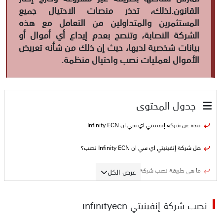
القانون.لذلك، تحذر منصات الاحتيال جميع
المستثمرين والمتداولين من التعامل مع هذه
الشركة النصابة، وتنصح بعدم إيداع أي أموال أو
بيانات شخصية لديها، حيث إن ذلك من شأنه تعريض
الأموال لعمليات نصب واحتيال منظمة.
جدول المحتوى
نبذة عن شركة إنفينيتي اي سي ان Infinity ECN
هل شركة إنفينيتي اي سي ان Infinity ECN نصب؟
ما هي طريقة نصب شركة infinityecn
عرض الكل
ما هي الأدلة على نصب شركة إنفينيتي اي سي ان Infinity ECN
نصب شركة إنفينيتي infinityecn
ادعاء شركة infinityecn ان لديها خبرة 15 عاما