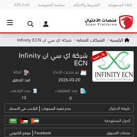
اخلاء المسؤولية
الشروط والاحكام
سياسة الخصوصية
APIs Feed
الرئيسية
الشركات النصابة
شركة اي سي ان Infinity ECN
شركة اي سي ان Infinity
بلا رخصة
ECN
تم تحديث الانذار
الحالة
2025-03-20
قيد التحقق
عدد التعليقات
عدد البلاغات
13
0
|
طريقة الاحتيال
عدم تنفيذ السحوبات
التلاعب في الاسعار
الدول المستهدفة
|
منصات التسويق
Facebook
موقع الكتروني