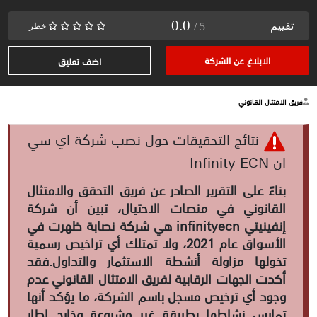
0.0
تقييم
/ 5
خطر
الابلاغ عن الشركة
اضف تعليق
فريق الامتثال القانوني
نتائج التحقيقات حول نصب شركة اي سي
ان Infinity ECN
بناءً على التقرير الصادر عن فريق التحقق والامتثال
القانوني في منصات الاحتيال، تبين أن شركة
إنفينيتي infinityecn هي شركة نصابة ظهرت في
الأسواق عام 2021، ولا تمتلك أي تراخيص رسمية
تخولها مزاولة أنشطة الاستثمار والتداول.فقد
أكدت الجهات الرقابية لفريق الامتثال القانوني عدم
وجود أي ترخيص مسجل باسم الشركة، ما يؤكد أنها
تمارس نشاطها بطريقة غير مشروعة وخارج إطار