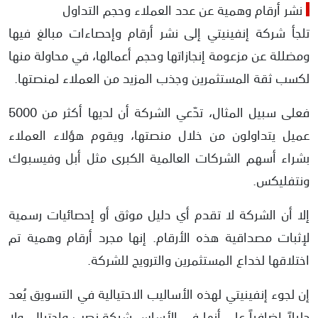
نشر أرقام وهمية عن عدد العملاء وحجم التداول
تلجأ شركة إنفينيتي إلى نشر أرقام وإحصاءات مبالغ فيها
ومضللة عن مزعومة إنجازاتها وحجم أعمالها، في محاولة منها
لكسب ثقة المستثمرين وجذب المزيد من العملاء لمنصتها.
فعلى سبيل المثال، تدّعي الشركة أن لديها أكثر من 5000
عميل يتداولون من خلال منصتها، ويقوم هؤلاء العملاء
بشراء أسهم الشركات العالمية الكبرى مثل أبل وفيسبوك
ونتفليكس.
إلا أن الشركة لا تقدم أي دليل موثق أو إحصائيات رسمية
لإثبات مصداقية هذه الأرقام. إنها مجرد أرقام وهمية تم
اختلاقها لخداع المستثمرين والترويج للشركة.
إن لجوء إنفينيتي لهذه الأساليب الاحتيالية في التسويق يُعد
دليلاً إضافياً على أنها في الأساس شركة نصب واحتيال، ولا