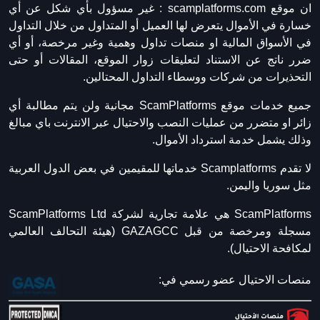
ان موقع scamplatforms.com :
غير مسؤول بأي شكل عن أي
خسارة في الأموال يتعرض لها العميل أو المتداول من خلال التداول
في الأسواق المالية او منصات تداول وهمية وغير مرخصة، أو أي
ضرر ناتج عن الاستناد لتعليقات زوار الموقع، المقالات أو حتى
التحذيرات من شركات ووسطاء التداول المحتالين.
جميع خدمات موقع ScamPlatforms مجانية ولن يتم مطالبة أي
زائر او متضرر من عمليات النصب والاحتيال عبر الانترنت باي مبالغ
وذلك يشمل خدمة استرداد الأموال.
لا تقدم Scamplatforms خدماتها للمقيمين في بعض الدول العربية
مثل سوريا واليمن.
ScamPlatforms هي علامة تجارية لشركة ScamPlatforms Ltd
مسجلة ومرخصة من قبل GAZAGCC (هيئة التحالف العالمي
لمكافحة الاحتيال).
منصات الاحتيال عضو رسمي في: