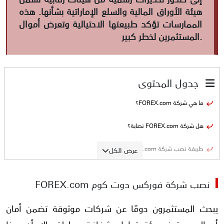
هيئة الأوراق المالية والسلع الإماراتية بشأنها. هذه
الممارسات تؤكد طبيعتها الاحتيالية وتعرض أموال
المستثمرين لخطر كبير.
جدول المحتوى
ما هي شركة FOREX.com؟
هل شركة FOREX.com نصابة؟
طريقة نصب شركة FOREX.com
عرض الكل
الأدلة على نصب شركة FOREX.com
نصب شركة فوركس دوت كوم FOREX.com
1- عدم ترخيص شركة FOREX.com والتحذير منها من قبل هيئة مرموقة
يبحث المستثمرون دومًا عن شركات موثوقة تضمن أمان
2- التلاعب في الأسعار أثناء تداول المستخدمين