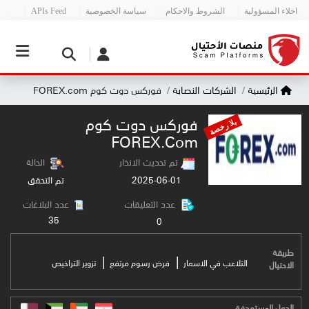
اخلاء المسؤولية
الشروط والاحكام
سياسة الخصوصية
APIs Feed
الرئيسية
الشركات النصابة
فوركس دوت كوم FOREX.com
فوركس دوت كوم
بلا رخصة
FOREX.com
تم تحديث الانذار
الحالة
2025-06-01
تم التحقق
عدد التعليقات
عدد البلاغات
35
0
طريقة
|
|
التلاعب في الاسعار
فرض رسوم مرتفع
تزوير التراخيص
الاحتيال
الدول المستهدفة