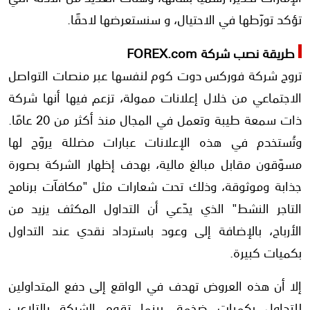
تؤكد تورّطها في الاحتيال، و سنستعرضها لاحقًا.
طريقة نصب شركة FOREX.com
تروج شركة فوركس دوت كوم لنفسها عبر منصات التواصل
الاجتماعي من خلال إعلانات ممولة، تزعم فيها أنها شركة
ذات سمعة طيبة وتعمل في المجال منذ أكثر من 20 عامًا.
وتُستخدم في هذه الإعلانات عبارات مضللة يروّج لها
مسوّقون مقابل مبالغ مالية، بهدف إظهار الشركة بصورة
جذابة وموثوقة، وذلك تحت شعارات مثل "مكافآت برنامج
التاجر النشط" الذي يدّعي أن التداول المكثف يزيد من
الأرباح، بالإضافة إلى وعود باسترداد نقدي عند التداول
بكميات كبيرة.
إلا أن هذه العروض تهدف في الواقع إلى دفع المتداولين
للتداول بكميات ضخمة، بينما تقوم الشركة بالتلاعب