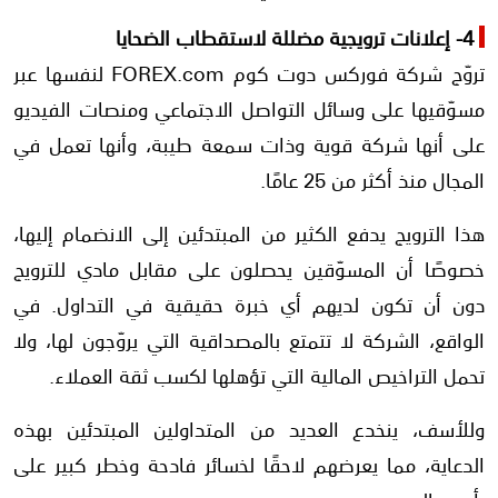
4- إعلانات ترويجية مضللة لاستقطاب الضحايا
تروّج شركة فوركس دوت كوم FOREX.com لنفسها عبر
مسوّقيها على وسائل التواصل الاجتماعي ومنصات الفيديو
على أنها شركة قوية وذات سمعة طيبة، وأنها تعمل في
المجال منذ أكثر من 25 عامًا.
هذا الترويج يدفع الكثير من المبتدئين إلى الانضمام إليها،
خصوصًا أن المسوّقين يحصلون على مقابل مادي للترويج
دون أن تكون لديهم أي خبرة حقيقية في التداول. في
الواقع، الشركة لا تتمتع بالمصداقية التي يروّجون لها، ولا
تحمل التراخيص المالية التي تؤهلها لكسب ثقة العملاء.
وللأسف، ينخدع العديد من المتداولين المبتدئين بهذه
الدعاية، مما يعرضهم لاحقًا لخسائر فادحة وخطر كبير على