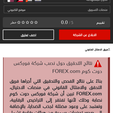
منصات التسويق
موقع الكتروني
0.0
تقييم
/ 5
خطر
الابلاغ عن الشركة
اضف تعليق
فريق الامتثال القانوني
نتائج التحقيق حول نصب شركة فوركس
دوت كوم FOREX.com
بناءً على نتائج الفحص والتدقيق التي أجراها فريق
التحقق والامتثال القانوني في منصات الاحتيال،
تبين أن شركة فوركس دوت كوم FOREX.com
نصابة وذلك لأنها تفتقر إلى التراخيص الرقابية،
وتعتمد على وعود مضللة لجذب الضحايا، بالإضافة
إلى صدور تحذيرات رسمية من هيئات رقابية تشمل