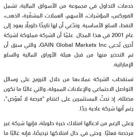
خدمات التداول في مجموعة من الأسواق المالية، تشمل
الفوركس، المؤشرات، الأسهم، العملات المشفّرة، الذهب،
النفط، السلع الأساسية. وتدّعي أن لها تاريخًا طويلًا يعود إلى
عام 2001 في هذا المجال. علمًا أن الشركة مملوكة لشركة
أخرى تُدعى GAIN Global Markets Inc، والتي سبق أن
تم التحذير منها من قبل هيئة الأوراق المالية والسلع
الإماراتية.
تستقطب الشركة عملاءها من خلال الترويج على وسائل
التواصل الاجتماعي والإعلانات الممولة، والتي غالبًا ما تكون
مضللة، إذ تحثّ المستثمرين على اغتنام "فرصة لا تُعوّض"،
رغم أنها شركة عادية جدًا.
وعلى الرغم من ادعائها امتلاك خبرة طويلة، فإنها شركة غير
مرخصة فعليًا. وحتى في حال امتلاكها ترخيصًا، فإنه غالبًا ما