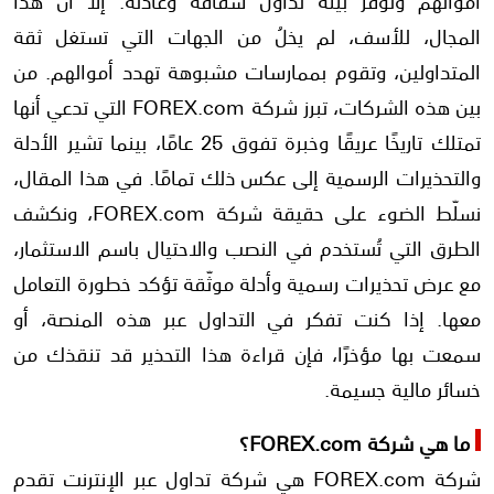
أموالهم وتوفر بيئة تداول شفافة وعادلة. إلا أن هذا
المجال، للأسف، لم يخلُ من الجهات التي تستغل ثقة
3- عدم حصولها على أي تراخيص مالية طوال فترة تأسيسها وحتى الآن
المتداولين، وتقوم بممارسات مشبوهة تهدد أموالهم. من
4- إعلانات ترويجية مضللة لاستقطاب الضحايا
بين هذه الشركات، تبرز شركة FOREX.com التي تدعي أنها
تمتلك تاريخًا عريقًا وخبرة تفوق 25 عامًا، بينما تشير الأدلة
والتحذيرات الرسمية إلى عكس ذلك تمامًا. في هذا المقال،
نسلّط الضوء على حقيقة شركة FOREX.com، ونكشف
الطرق التي تُستخدم في النصب والاحتيال باسم الاستثمار،
مع عرض تحذيرات رسمية وأدلة موثّقة تؤكد خطورة التعامل
معها. إذا كنت تفكر في التداول عبر هذه المنصة، أو
سمعت بها مؤخرًا، فإن قراءة هذا التحذير قد تنقذك من
خسائر مالية جسيمة.
ما هي شركة FOREX.com؟
شركة FOREX.com هي شركة تداول عبر الإنترنت تقدم