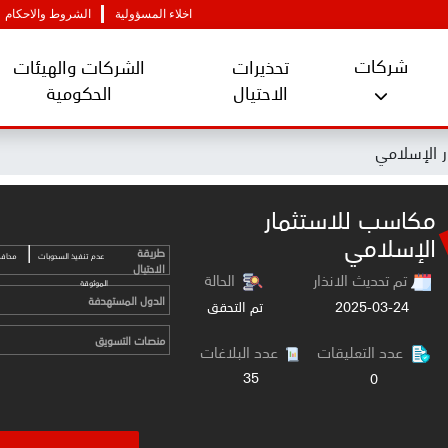
اخلاء المسؤولية
الشروط والاحكام
شركات
تحذيرات
الشركات والهيئات
الاحتيال
الحكومية
 الإسلامي
مكاسب للاستثمار
الإسلامي
|
طريقة
عدم تنفيذ السحوبات
محافظ
الاحتيال
تم تحديث الانذار
الحالة
الموثوقة
الدول المستهدفة
2025-03-24
تم التحقق
منصات التسويق
عدد التعليقات
عدد البلاغات
35
0