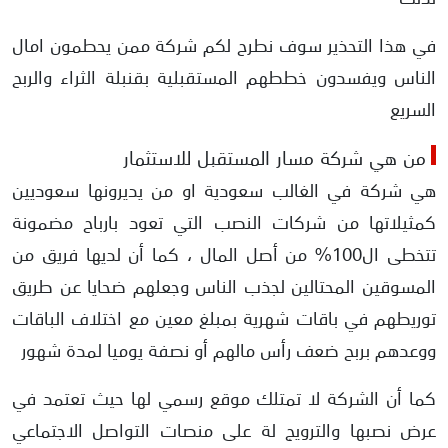
في هذا التحذير سوف نطرح لكم شركة ممن يحطمون امال
الناس ويفسدون خططهم المستقبلية بقنبلة الثراء والربح
السريع
من هي شركة مسار المستقبل للاستثمار
هي شركة في الغالب سعودية او من يديرونها سعوديين
كمثيلاتها من شركات النصب التي تعود بارباح مضمونة
تتخطى ال100% من أصل المال ، كما أن لديها فريق من
المسوقين المحتالين لجذب الناس وجعلهم ضحايا عن طريق
توريطهم في باقات شهرية بمبلغ معين مع اختلاف الباقات
ووعدهم بربح ضعف رأس مالهم أو نصفة يوميا لمدة شهور
كما أن الشركة لا تمتلك موقع رسمي لها حيث تعتمد في
عرض نصبها والترويج لة على منصات التواصل الاجتماعي