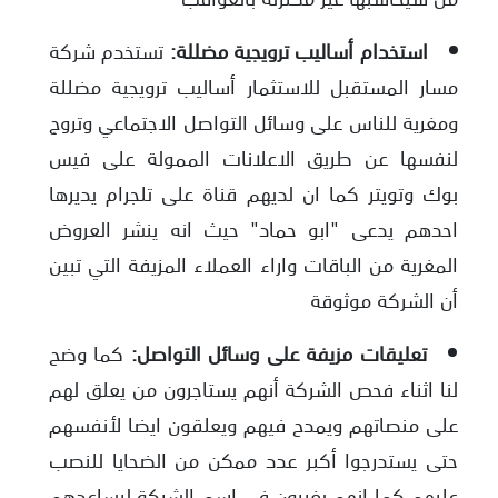
استخدام أساليب ترويجية مضللة:
تستخدم شركة
مسار المستقبل للاستثمار أساليب ترويجية مضللة
ومغرية للناس على وسائل التواصل الاجتماعي وتروج
لنفسها عن طريق الاعلانات الممولة على فيس
بوك وتويتر كما ان لديهم قناة على تلجرام يديرها
احدهم يدعى "ابو حماد" حيث انه ينشر العروض
المغرية من الباقات واراء العملاء المزيفة التي تبين
أن الشركة موثوقة
تعليقات مزيفة على وسائل التواصل:
كما وضح
لنا اثناء فحص الشركة أنهم يستاجرون من يعلق لهم
على منصاتهم ويمدح فيهم ويعلقون ايضا لأنفسهم
حتى يستدرجوا أكبر عدد ممكن من الضحايا للنصب
عليهم كما انهم يغيرون في اسم الشركة ليساعدهم