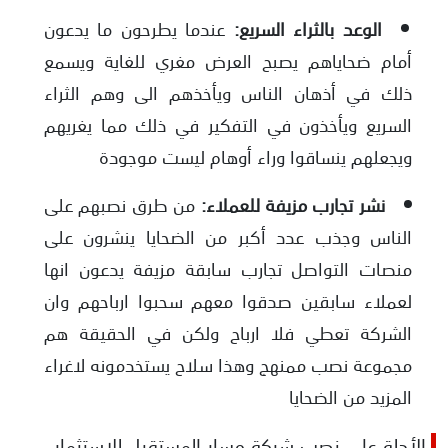
الوعد بالثراء السريع:
عندما يطرحون ما يدعون
أمام ضحاياهم يصبح العرض مغري للغاية ويسمع
ذلك في أذهان الناس ويأخذهم الى وهم الثراء
السريع ويأخذون في التفكير في ذلك مما يغريهم
ويجعلهم ينساقوا وراء أوهام ليست موجودة
نشر تجارب مزيفة للعملاء:
من طرق نصبهم على
الناس وجذب عدد أكبر من الضحايا ينشرون على
منصات التواصل تجارب سابقة مزيفة يدعون انها
لعملاء سابقين صدقوا معهم سحبوا ارباحهم وان
الشركة تعطي فلا ارباح ولكن في الحقيقة هم
مجموعة نصب ممنهج وهذا سلاح يستخدمونه لاغراء
المزيد من الضحايا
الأدلة على نصب شركة مسار المستقبل للاستثمار