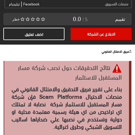
|
منصات التسويق
Facebook
تيليجرام
0.0
تقييم
/ 5
خطر
الابلاغ عن الشركة
اضف تعليق
فريق الامتثال القانوني
نتائج التحقيقات حول نصب شركة مسار
المستقبل للاستثمار
بناء على تقرير فريق التحقيق والامتثال القانوني في
منصات الاحتيال
Scam Platforms فإن شركة
مسار المستقبل للاستثمار شركة نصابة لا تمتلك
اي تراخيص من اي هيئة رسمية معتمدة محلية او
دولية وتستخدم في نصبها علي ضحاياها اساليب
التسويق الشبكي وطرق اغرائية.