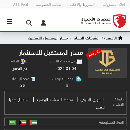
اخلاء المسؤولية
الشروط والاحكام
سياسة الخصوصية
APIs Feed
الرئيسية
الشركات النصابة
مسار المستقبل للاستثمار
مسار المستقبل للاستثمار
بلا رخصة
تم تحديث الانذار
الحالة
2024-01-04
تم التحقق
عدد التعليقات
عدد البلاغات
25
0
|
|
طريقة
التسويق الشبكي
محافظ الاستثمار الوهمية
استغلال ضحايا
الاحتيال
النصب
الدول المستهدفة