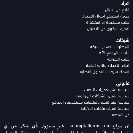
افراد
ابلاغ عن احتيال
خدمة استرجاع اموال الاحتيال
طلب مساعدة او استشارة
تقديم شكوى عن الاحتيال
شركات
المطلبات لحساب شركة
بيانات الموقع API
طلب الشراكة
اجراء الاخطاء وازاله الانذار
اسماء شركات التداول النصابة
قانوني
سياسة نشر تحذيرات النصب
سياسة تقييم الشركات الموثوقة
سياسة نشر تقييم وتعليقات مستخدمين الموقع
سياسة تعريف ملفات الارتباط
عن المنصة
ان موقع scamplatforms.com :
غير مسؤول بأي شكل عن أي
خسارة في الأموال يتعرض لها العميل أو المتداول من خلال التداول