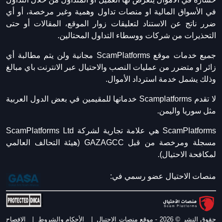
في الأسواق المالية او منصات تداول وهمية وغير مرخصة، أو أي
ضرر ناتج عن الاستناد لتعليقات زوار الموقع، المقالات أو حتى
التحذيرات من شركات ووسطاء التداول المحتالين.
جميع خدمات موقع ScamPlatforms مجانية ولن يتم مطالبة أي
زائر او متضرر من عمليات النصب والاحتيال عبر الانترنت باي مبالغ
وذلك يشمل خدمة استرداد الأموال.
لا تقدم Scamplatforms خدماتها للمقيمين في بعض الدول العربية
مثل سوريا واليمن.
ScamPlatforms هي علامة تجارية لشركة ScamPlatforms Ltd
مسجلة ومرخصة من قبل GAZAGCC (هيئة التحالف العالمي
لمكافحة الاحتيال).
منصات الاحتيال عضو رسمي في:
حقوق النشر © 2026 - موقع منصات الاحتيال
|
الأحكام والشروط
|
الافصاح