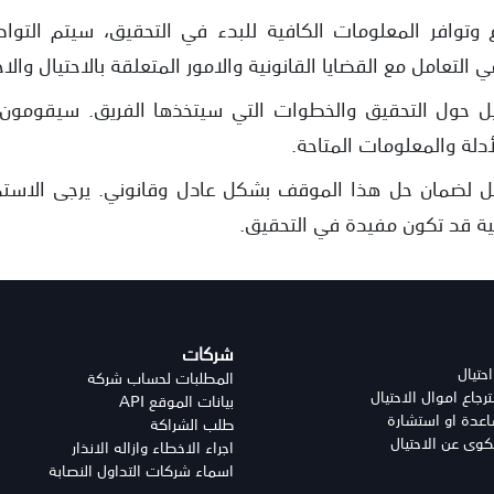
 وتوافر المعلومات الكافية للبدء في التحقيق، سيتم التو
 التعامل مع القضايا القانونية والامور المتعلقة بالاحتيال والا
يل حول التحقيق والخطوات التي سيتخذها الفريق. سيقومون
لأدلة والمعلومات المتاحة.
ل لضمان حل هذا الموقف بشكل عادل وقانوني. يرجى الاستمرا
ية قد تكون مفيدة في التحقيق.
شركات
احتيال
المطلبات لحساب شركة
جاع اموال الاحتيال
بيانات الموقع API
دة او استشارة
طلب الشراكة
وى عن الاحتيال
اجراء الاخطاء وازاله الانذار
اسماء شركات التداول النصابة