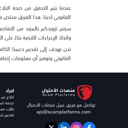
عندما يتم التحقق من صحة البلاغ
القانوني لدينا. هذا الفريق مختص في
سيتم تزويدكم بالمزيد من التفاص
واتخاذ الإجراءات اللازمة بناءً على ا
نحن نهدف إلى تقديم دعمنا الكام
القانوني وتوفير أي معلومات إضاف
افراد
ابلاغ عن 
خدمة استر
تواصل مع فريق عمل منصات الاحتيال
طلب مساع
api@scamplatforms.com
تقديم شك