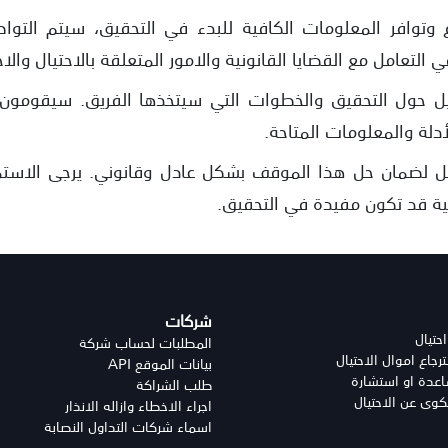
 وتوافر المعلومات الكافية للبدء في التحقيق، سيتم التو
 التعامل مع القضايا القانونية والامور المتعلقة بالاحتيال والا
يل حول التحقيق والخطوات التي سيتخذها الفريق. سيقومون
لأدلة والمعلومات المتاحة.
ل لضمان حل هذا الموقف بشكل عادل وقانوني. يرجى الاستمرا
ية قد تكون مفيدة في التحقيق.
شركات
احتيال
المطلبات لحساب شركة
جاع اموال الاحتيال
بيانات الموقع API
دة او استشارة
طلب الشراكة
وى عن الاحتيال
اجراء الاخطاء وازاله الانذار
اسماء شركات التداول النصابة