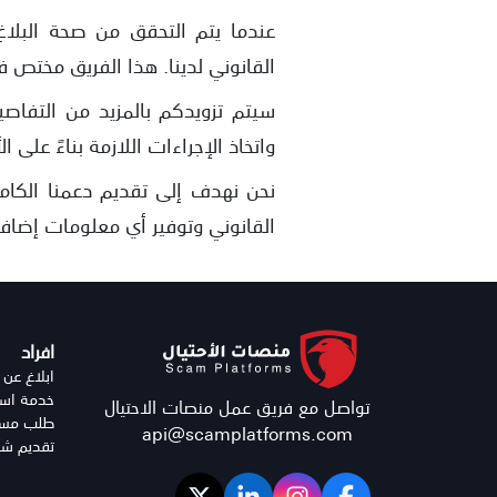
عندما يتم التحقق من صحة البلاغ
القانوني لدينا. هذا الفريق مختص في
سيتم تزويدكم بالمزيد من التفاص
واتخاذ الإجراءات اللازمة بناءً على ا
نحن نهدف إلى تقديم دعمنا الكام
القانوني وتوفير أي معلومات إضاف
افراد
ابلاغ عن 
خدمة استر
تواصل مع فريق عمل منصات الاحتيال
طلب مساع
api@scamplatforms.com
تقديم شك