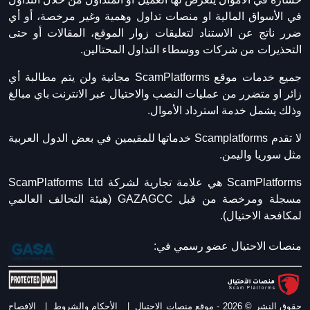
في الأسواق المالية او منصات تداول وهمية وغير مرخصة، أو أي
ضرر ناتج عن الاستناد لتعليقات زوار الموقع، المقالات أو حتى
التحذيرات من شركات ووسطاء التداول المحتالين.
جميع خدمات موقع ScamPlatforms مجانية ولن يتم مطالبة أي
زائر او متضرر من عمليات النصب والاحتيال عبر الانترنت باي مبالغ
وذلك يشمل خدمة استرداد الأموال.
لا تقدم Scamplatforms خدماتها للمقيمين في بعض الدول العربية
مثل سوريا واليمن.
ScamPlatforms هي علامة تجارية لشركة ScamPlatforms Ltd
مسجلة ومرخصة من قبل GAZAGCC (هيئة التحالف العالمي
لمكافحة الاحتيال).
منصات الاحتيال عضو رسمي في:
حقوق النشر © 2026 - موقع منصات الاحتيال
|
الأحكام والشروط
|
الافصاح