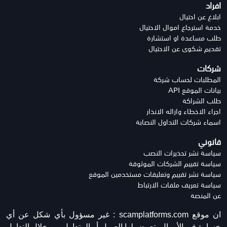
افراد
ابلاغ عن احتيال
خدمة استرجاع اموال الاحتيال
طلب مساعدة او استشارة
تقديم شكوى عن الاحتيال
شركات
المطلبات لحساب شركة
بيانات الموقع API
طلب الشراكة
اجراء الاخطاء وازاله الانذار
اسماء شركات التداول النصابة
قانوني
سياسة نشر تحذيرات النصب
سياسة تقييم الشركات الموثوقة
سياسة نشر تقييم وتعليقات مستخدمين الموقع
سياسة تعريف ملفات الارتباط
عن المنصة
ان موقع scamplatforms.com :
غير مسؤول بأي شكل عن أي
خسارة في الأموال يتعرض لها العميل أو المتداول من خلال التداول