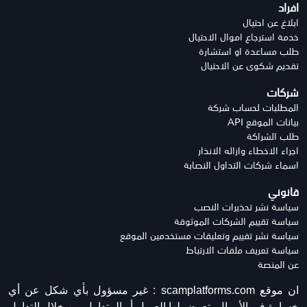
افراد
ابلاغ عن احتيال
خدمة استرجاع اموال الاحتيال
طلب مساعدة او استشارة
تقديم شكوى عن الاحتيال
شركات
المطلبات لحساب شركة
بيانات الموقع API
طلب الشراكة
اجراء الاخطاء وازاله الانذار
اسماء شركات التداول النصابة
قانوني
سياسة نشر تحذيرات النصب
سياسة تقييم الشركات الموثوقة
سياسة نشر تقييم وتعليقات مستخدمين الموقع
سياسة تعريف ملفات الارتباط
عن المنصة
ان موقع scamplatforms.com :
غير مسؤول بأي شكل عن أي
خسارة في الأموال يتعرض لها العميل أو المتداول من خلال التداول