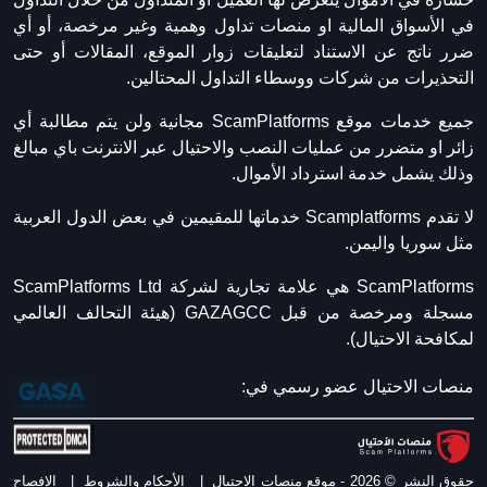
في الأسواق المالية او منصات تداول وهمية وغير مرخصة، أو أي
ضرر ناتج عن الاستناد لتعليقات زوار الموقع، المقالات أو حتى
التحذيرات من شركات ووسطاء التداول المحتالين.
جميع خدمات موقع ScamPlatforms مجانية ولن يتم مطالبة أي
زائر او متضرر من عمليات النصب والاحتيال عبر الانترنت باي مبالغ
وذلك يشمل خدمة استرداد الأموال.
لا تقدم Scamplatforms خدماتها للمقيمين في بعض الدول العربية
مثل سوريا واليمن.
ScamPlatforms هي علامة تجارية لشركة ScamPlatforms Ltd
مسجلة ومرخصة من قبل GAZAGCC (هيئة التحالف العالمي
لمكافحة الاحتيال).
منصات الاحتيال عضو رسمي في:
حقوق النشر © 2026 - موقع منصات الاحتيال
|
الأحكام والشروط
|
الافصاح