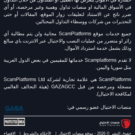
في الأسواق المالية او منصات تداول وهمية وغير مرخصة، أو أي
ضرر ناتج عن الاستناد لتعليقات زوار الموقع، المقالات أو حتى
التحذيرات من شركات ووسطاء التداول المحتالين.
جميع خدمات موقع ScamPlatforms مجانية ولن يتم مطالبة أي
زائر او متضرر من عمليات النصب والاحتيال عبر الانترنت باي مبالغ
وذلك يشمل خدمة استرداد الأموال.
لا تقدم Scamplatforms خدماتها للمقيمين في بعض الدول العربية
مثل سوريا واليمن.
ScamPlatforms هي علامة تجارية لشركة ScamPlatforms Ltd
مسجلة ومرخصة من قبل GAZAGCC (هيئة التحالف العالمي
لمكافحة الاحتيال).
منصات الاحتيال عضو رسمي في:
حقوق النشر © 2026 - موقع منصات الاحتيال
|
الأحكام والشروط
|
الافصاح