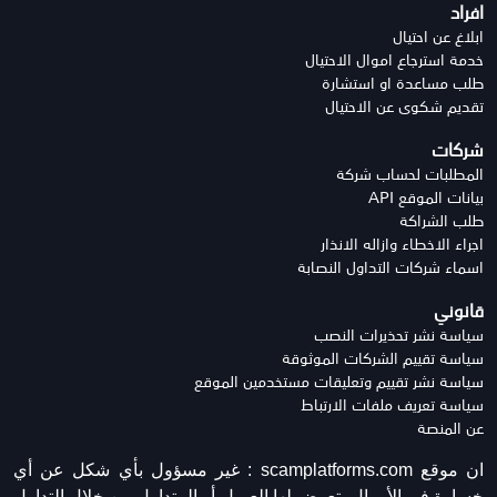
افراد
ابلاغ عن احتيال
خدمة استرجاع اموال الاحتيال
طلب مساعدة او استشارة
تقديم شكوى عن الاحتيال
شركات
المطلبات لحساب شركة
بيانات الموقع API
طلب الشراكة
اجراء الاخطاء وازاله الانذار
اسماء شركات التداول النصابة
قانوني
سياسة نشر تحذيرات النصب
سياسة تقييم الشركات الموثوقة
سياسة نشر تقييم وتعليقات مستخدمين الموقع
سياسة تعريف ملفات الارتباط
عن المنصة
ان موقع scamplatforms.com :
غير مسؤول بأي شكل عن أي
خسارة في الأموال يتعرض لها العميل أو المتداول من خلال التداول