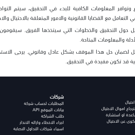
 وتوافر المعلومات الكافية للبدء في التحقيق، سيتم التو
 التعامل مع القضايا القانونية والامور المتعلقة بالاحتيال والا
يل حول التحقيق والخطوات التي سيتخذها الفريق. سيقومون
لأدلة والمعلومات المتاحة.
ل لضمان حل هذا الموقف بشكل عادل وقانوني. يرجى الاستمرا
ية قد تكون مفيدة في التحقيق.
شركات
احتيال
المطلبات لحساب شركة
جاع اموال الاحتيال
بيانات الموقع API
دة او استشارة
طلب الشراكة
وى عن الاحتيال
اجراء الاخطاء وازاله الانذار
اسماء شركات التداول النصابة