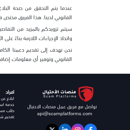
عندما يتم التحقق من صحة البلاغ
القانوني لدينا. هذا الفريق مختص في
سيتم تزويدكم بالمزيد من التفاص
واتخاذ الإجراءات اللازمة بناءً على ا
نحن نهدف إلى تقديم دعمنا الكام
القانوني وتوفير أي معلومات إضاف
افراد
ابلاغ عن 
خدمة استر
تواصل مع فريق عمل منصات الاحتيال
طلب مساع
api@scamplatforms.com
تقديم شك