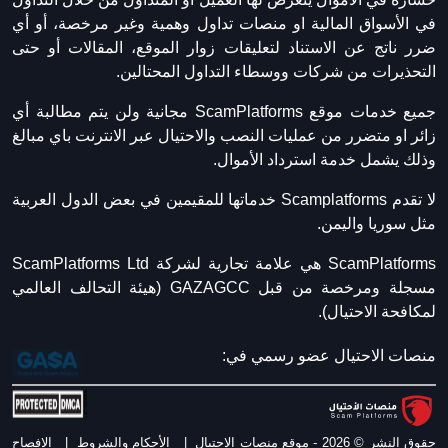
في الأسواق المالية او منصات تداول وهمية وغير مرخصة، أو أي
ضرر ناتج عن الاستناد لتعليقات زوار الموقع، المقالات أو حتى
التحذيرات من شركات ووسطاء التداول المحتالين.
جميع خدمات موقع ScamPlatforms مجانية ولن يتم مطالبة أي
زائر او متضرر من عمليات النصب والاحتيال عبر الانترنت باي مبالغ
وذلك يشمل خدمة استرداد الأموال.
لا تقدم Scamplatforms خدماتها للمقيمين في بعض الدول العربية
مثل سوريا واليمن.
ScamPlatforms هي علامة تجارية لشركة ScamPlatforms Ltd
مسجلة ومرخصة من قبل GAZAGCC (هيئة التحالف العالمي
لمكافحة الاحتيال).
منصات الاحتيال عضو رسمي في:
حقوق النشر © 2026 - موقع منصات الاحتيال
|
الأحكام والشروط
|
الافصاح