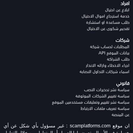
افراد
ابلاغ عن احتيال
خدمة استرجاع اموال الاحتيال
طلب مساعدة او استشارة
تقديم شكوى عن الاحتيال
شركات
المطلبات لحساب شركة
بيانات الموقع API
طلب الشراكة
اجراء الاخطاء وازاله الانذار
اسماء شركات التداول النصابة
قانوني
سياسة نشر تحذيرات النصب
سياسة تقييم الشركات الموثوقة
سياسة نشر تقييم وتعليقات مستخدمين الموقع
سياسة تعريف ملفات الارتباط
عن المنصة
ان موقع scamplatforms.com :
غير مسؤول بأي شكل عن أي
خسارة في الأموال يتعرض لها العميل أو المتداول من خلال التداول