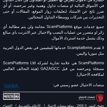
في الأسواق المالية او منصات تداول وهمية وغير مرخصة، أو أي
ضرر ناتج عن الاستناد لتعليقات زوار الموقع، المقالات أو حتى
التحذيرات من شركات ووسطاء التداول المحتالين.
جميع خدمات موقع ScamPlatforms مجانية ولن يتم مطالبة أي
زائر او متضرر من عمليات النصب والاحتيال عبر الانترنت باي مبالغ
وذلك يشمل خدمة استرداد الأموال.
لا تقدم Scamplatforms خدماتها للمقيمين في بعض الدول العربية
مثل سوريا واليمن.
ScamPlatforms هي علامة تجارية لشركة ScamPlatforms Ltd
مسجلة ومرخصة من قبل GAZAGCC (هيئة التحالف العالمي
لمكافحة الاحتيال).
منصات الاحتيال عضو رسمي في:
حقوق النشر © 2026 - موقع منصات الاحتيال
|
الأحكام والشروط
|
الافصاح