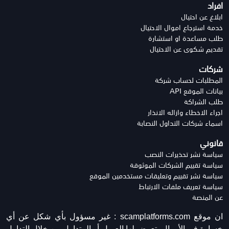
افراد
ابلاغ عن احتيال
خدمة استرجاع اموال الاحتيال
طلب مساعدة او استشارة
تقديم شكوى عن الاحتيال
شركات
المطلبات لحساب شركة
بيانات الموقع API
طلب الشراكة
اجراء الاخطاء وازاله الانذار
اسماء شركات التداول النصابة
قانوني
سياسة نشر تحذيرات النصب
سياسة تقييم الشركات الموثوقة
سياسة نشر تقييم وتعليقات مستخدمين الموقع
سياسة تعريف ملفات الارتباط
عن المنصة
ان موقع scamplatforms.com :
غير مسؤول بأي شكل عن أي
خسارة في الأموال يتعرض لها العميل أو المتداول من خلال التداول