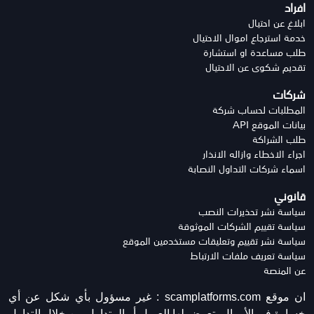
افراد
ابلاغ عن احتيال
خدمة استرجاع اموال الاحتيال
طلب مساعدة او استشارة
تقديم شكوى عن الاحتيال
شركات
المطلبات لحساب شركة
بيانات الموقع API
طلب الشراكة
اجراء الاخطاء وازاله الانذار
اسماء شركات التداول النصابة
قانوني
سياسة نشر تحذيرات النصب
سياسة تقييم الشركات الموثوقة
سياسة نشر تقييم وتعليقات مستخدمين الموقع
سياسة تعريف ملفات الارتباط
عن المنصة
ان موقع scamplatforms.com :
غير مسؤول بأي شكل عن أي
خسارة في الأموال يتعرض لها العميل أو المتداول من خلال التداول