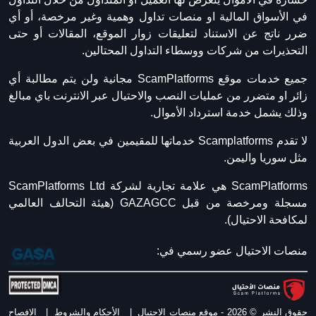
في الأسواق المالية او منصات تداول وهمية وغير مرخصة، أو أي
ضرر ناتج عن الاستناد لتعليقات زوار الموقع، المقالات أو حتى
التحذيرات من شركات ووسطاء التداول المحتالين.
جميع خدمات موقع ScamPlatforms مجانية ولن يتم مطالبة أي
زائر او متضرر من عمليات النصب والاحتيال عبر الانترنت باي مبالغ
وذلك يشمل خدمة استرداد الأموال.
لا تقدم Scamplatforms خدماتها للمقيمين في بعض الدول العربية
مثل سوريا واليمن.
ScamPlatforms هي علامة تجارية لشركة ScamPlatforms Ltd
مسجلة ومرخصة من قبل GAZAGCC (هيئة التحالف العالمي
لمكافحة الاحتيال).
منصات الاحتيال عضو رسمي في:
حقوق النشر © 2026 - موقع منصات الاحتيال
|
الأحكام والشروط
|
الافصاح