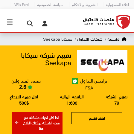
اخلاء المسؤولية
الشروط والاحكام
سياسة الخصوصية
APIs Feed
الرئيسية
شركات التداول
سيكابا Seekapa
تقييم شركة سيكابا
Seekapa
تقييم المتداولين
تراخيص التداول
2.6
FSA
تقييم الشركة
الرافعة المالية
اقل قيمة للايداع
500$
1:600
79
اذا كان لديك مشكلة مع
اضف تقييم
هذه الشركة يمكنك البلاغ
هنا