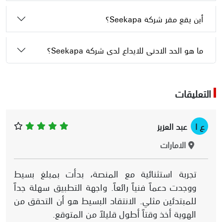
أين يقع مقر شركة Seekapa؟
ما هو الحد الادنى للايداع لدى شركة Seekapa؟
التعليقات
ع ا
عبد العزيز
الامارات
تجربة استثنائية مع المنصة، بدأت بمبلغ بسيط
ووجدت دعماً فنياً رائعاً. واجهة التطبيق سهلة جداً
للمبتدئين مثلي. الانتقاد البسيط هو أن التحقق من
الهوية أخذ وقتاً أطول قليلاً من المتوقع.