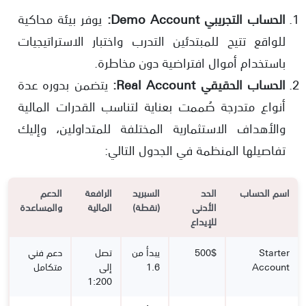
الحساب التجريبي Demo Account:
يوفر بيئة محاكية
للواقع تتيح للمبتدئين التدرب واختبار الاستراتيجيات
باستخدام أموال افتراضية دون مخاطرة.
الحساب الحقيقي Real Account:
يتضمن بدوره عدة
أنواع متدرجة صُممت بعناية لتناسب القدرات المالية
والأهداف الاستثمارية المختلفة للمتداولين، وإليك
تفاصيلها المنظمة في الجدول التالي:
اسم الحساب
الحد
السبريد
الرافعة
الدعم
الأدنى
(نقطة)
المالية
والمساعدة
للإيداع
Starter
500$
يبدأ من
تصل
دعم فني
Account
1.6
إلى
متكامل
1:200