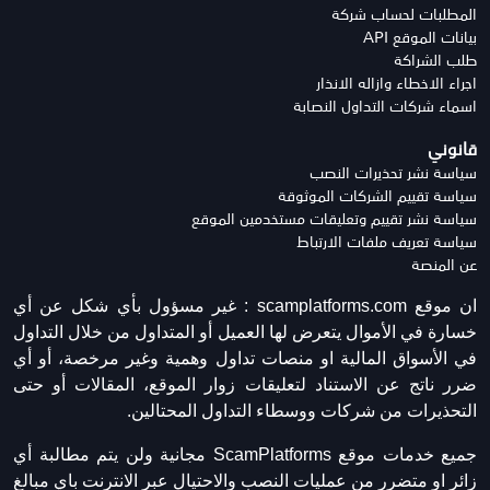
المطلبات لحساب شركة
بيانات الموقع API
طلب الشراكة
اجراء الاخطاء وازاله الانذار
اسماء شركات التداول النصابة
قانوني
سياسة نشر تحذيرات النصب
سياسة تقييم الشركات الموثوقة
سياسة نشر تقييم وتعليقات مستخدمين الموقع
سياسة تعريف ملفات الارتباط
عن المنصة
ان موقع scamplatforms.com :
غير مسؤول بأي شكل عن أي
خسارة في الأموال يتعرض لها العميل أو المتداول من خلال التداول
في الأسواق المالية او منصات تداول وهمية وغير مرخصة، أو أي
ضرر ناتج عن الاستناد لتعليقات زوار الموقع، المقالات أو حتى
التحذيرات من شركات ووسطاء التداول المحتالين.
جميع خدمات موقع ScamPlatforms مجانية ولن يتم مطالبة أي
زائر او متضرر من عمليات النصب والاحتيال عبر الانترنت باي مبالغ