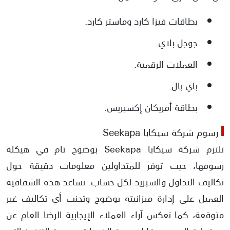
بطاقات فيزا كارد وماستر كارد.
جوجل بلاي.
العملات الرقمية.
باي بال.
بطاقة أمريكان إكسبريس.
رسوم شركة سيكابا Seekapa
تلتزم شركة سيكابا Seekapa بوضوح تام في هيكلة
رسومها، حيث توفر للمتداولين معلومات دقيقة حول
تكاليف التداول والسبريد لكل حساب. تساعد هذه الشفافية
العميل على إدارة ميزانيته بوضوح وتجنب أي تكاليف غير
متوقعة، كما تعكس آراء العملاء الإيجابية الرضا العام عن