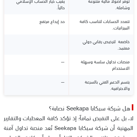
توفر أصولاً مالية متنوعة
يغيب خيار الحساب الإسلامي
وشاملة.
حالياً.
تتعدد الحسابات لتناسب كافة
حد إيداع مرتفع
الميزانيات.
خاضعة لترخيص رقابي دولي
معتمد.
منصات تداول سلسة وسهلة
—
الاستخدام
يتسم الدعم الفني بالسرعة
—
والاحترافية.
هل شركة سيكابا Seekapa نصابة؟
لا، بل على النقيض تماماً؛ إذ تؤكد كافة المعطيات والتقارير
المهنية أن شركة سيكابا Seekapa تُعد منصة تداول آمنة