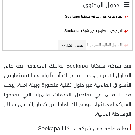
جدول المحتوى
نظرة عامة حول شركة سيكابا Seekapa
التراخيص التنظيمية في شركة Seekapa
عرض الكل
الأصول المالية المتوفرة لدى شركة سيكَبا
منصات التداول في شركة Seekapa
تعد شركة سيكابا Seekapa بوابتك الموثوقة نحو عالم
أنواع حسابات التداول في شركة سيكابا Seekapa
التداول الاحترافي، حيث تفتح لك آفاقاً واسعة للاستثمار في
الأسواق العالمية عبر حلول تقنية متطورة وبيئة آمنة. يبحث
طرق السحب والإيداع لدى شركة سيكابا Seekapa
هذا التقييم في تفاصيل الخدمات والمزايا التي تقدمها
رسوم شركة سيكابا Seekapa
الشركة لعملائها، ليوضح لك لماذا تبرز كخيار رائد في قطاع
الوساطة المالية.
معلومات الاتصال بشركة سيكابا Seekapa
نظرة عامة حول شركة سيكابا Seekapa
خدمة العملاء في شركة سيكابا Seekapa