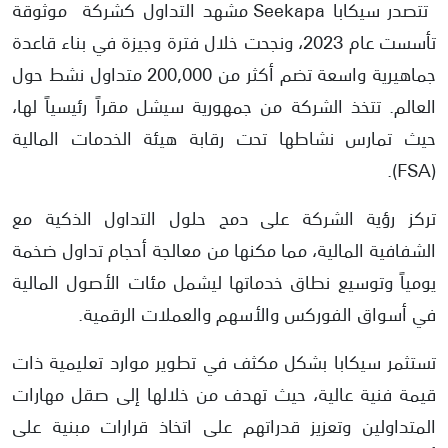
تتصدر سيكابا Seekapa مشهد التداول كشركة موثوقة
ايجابيات وسلبيات شركة سيكابا
تأسست عام 2023، ونجحت خلال فترة وجيزة في بناء قاعدة
جماهيرية واسعة تضم أكثر من 200,000 متداول نشط حول
إيجابيات شركة سيكابا Seekapa
العالم. تتخذ الشركة من جمهورية سيشل مقراً رئيسياً لها،
سلبيات شركة سيكابا Seekapa
حيث تمارس نشاطها تحت رقابة هيئة الخدمات المالية
(FSA).
هل شركة سيكابا Seekapa نصابة؟
تركز رؤية الشركة على دمج حلول التداول الذكية مع
الشفافية المالية، مما مكنها من معالجة أحجام تداول ضخمة
يومياً وتوسيع نطاق خدماتها ليشمل مئات الأصول المالية
في أسواق الفوركس والأسهم والعملات الرقمية.
تستثمر سيكابا بشكل مكثف في تطوير موارد تعليمية ذات
قيمة فنية عالية، حيث تهدف من خلالها إلى صقل مهارات
المتداولين وتعزيز قدراتهم على اتخاذ قرارات مبنية على