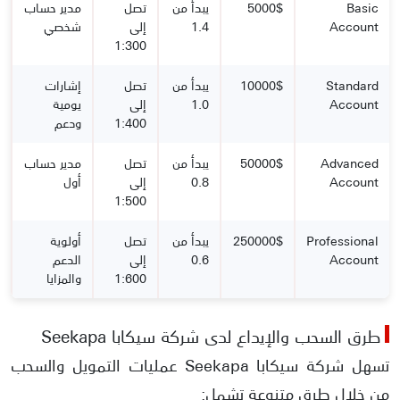
Basic
5000$
يبدأ من
تصل
مدير حساب
Account
1.4
إلى
شخصي
1:300
Standard
10000$
يبدأ من
تصل
إشارات
Account
1.0
إلى
يومية
1:400
ودعم
Advanced
50000$
يبدأ من
تصل
مدير حساب
Account
0.8
إلى
أول
1:500
Professional
250000$
يبدأ من
تصل
أولوية
Account
0.6
إلى
الدعم
1:600
والمزايا
طرق السحب والإيداع لدى شركة سيكابا Seekapa
تسهل شركة سيكابا Seekapa عمليات التمويل والسحب
من خلال طرق متنوعة تشمل: