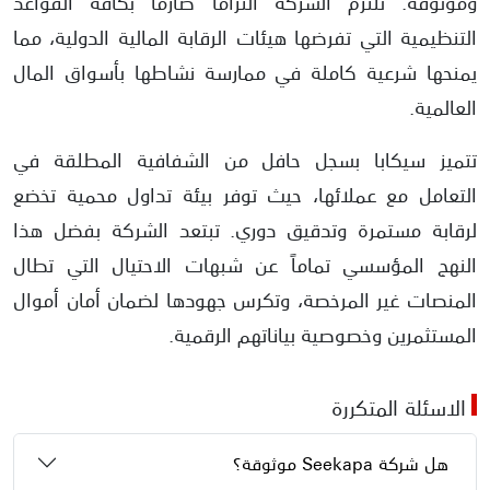
وموثوقة. تلتزم الشركة التزاماً صارماً بكافة القواعد
التنظيمية التي تفرضها هيئات الرقابة المالية الدولية، مما
يمنحها شرعية كاملة في ممارسة نشاطها بأسواق المال
العالمية.
تتميز سيكابا بسجل حافل من الشفافية المطلقة في
التعامل مع عملائها، حيث توفر بيئة تداول محمية تخضع
لرقابة مستمرة وتدقيق دوري. تبتعد الشركة بفضل هذا
النهج المؤسسي تماماً عن شبهات الاحتيال التي تطال
المنصات غير المرخصة، وتكرس جهودها لضمان أمان أموال
المستثمرين وخصوصية بياناتهم الرقمية.
الاسئلة المتكررة
هل شركة Seekapa موثوقة؟