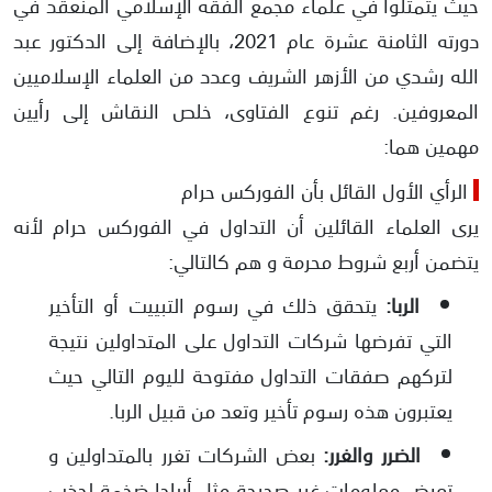
حيث يتمثلوا في علماء مجمع الفقه الإسلامي المنعقد في
دورته الثامنة عشرة عام 2021، بالإضافة إلى الدكتور عبد
الله رشدي من الأزهر الشريف وعدد من العلماء الإسلاميين
المعروفين. رغم تنوع الفتاوى، خلص النقاش إلى رأيين
مهمين هما:
الرأي الأول القائل بأن الفوركس حرام
يرى العلماء القائلين أن التداول في الفوركس حرام لأنه
يتضمن أربع شروط محرمة و هم كالتالي:
الربا:
يتحقق ذلك في رسوم التبييت أو التأخير
التي تفرضها شركات التداول على المتداولين نتيجة
لتركهم صفقات التداول مفتوحة لليوم التالي حيث
يعتبرون هذه رسوم تأخير وتعد من قبيل الربا.
الضرر والغرر:
بعض الشركات تغرر بالمتداولين و
تعرض معلومات غير صحيحة مثل أرباحا ضخمة لجذب