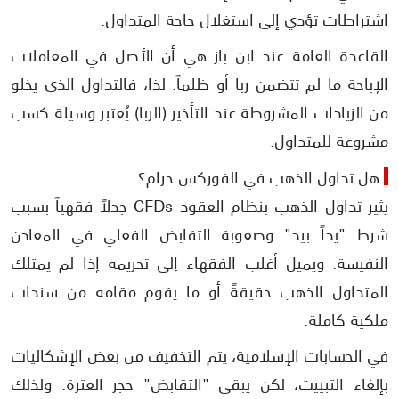
اشتراطات تؤدي إلى استغلال حاجة المتداول.
​القاعدة العامة عند ابن باز هي أن الأصل في المعاملات
الإباحة ما لم تتضمن ربا أو ظلماً. لذا، فالتداول الذي يخلو
من الزيادات المشروطة عند التأخير (الربا) يُعتبر وسيلة كسب
مشروعة للمتداول.
​هل تداول الذهب في الفوركس حرام؟
يثير ​تداول الذهب بنظام العقود CFDs جدلاً فقهياً بسبب
شرط "يداً بيد" وصعوبة التقابض الفعلي في المعادن
النفيسة. ويميل أغلب الفقهاء إلى تحريمه إذا لم يمتلك
المتداول الذهب حقيقةً أو ما يقوم مقامه من سندات
ملكية كاملة.
​في الحسابات الإسلامية، يتم التخفيف من بعض الإشكاليات
بإلغاء التبييت، لكن يبقى "التقابض" حجر العثرة. ولذلك