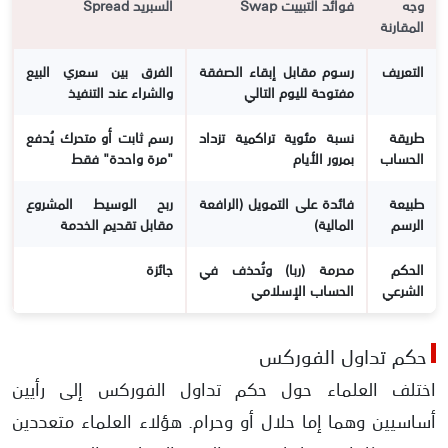
وجه
فوائد التبييت Swap
السبريد Spread
المقارنة
التعريف
رسوم مقابل إبقاء الصفقة
الفرق بين سعري البيع
مفتوحة لليوم التالي
والشراء عند التنفيذ
طريقة
نسبة مئوية تراكمية تزداد
رسم ثابت أو متحرك يُدفع
الحساب
بمرور الأيام
"مرة واحدة" فقط
طبيعة
فائدة على التمويل (الرافعة
ربح الوسيط المشروع
الرسم
المالية)
مقابل تقديم الخدمة
الحكم
محرمة (ربا) وتُحذف في
جائزة
الشرعي
الحساب الإسلامي
حكم تداول الفوركس
اختلف العلماء حول حكم تداول الفوركس إلى رأيين
أساسيين وهما إما حلال أو وحرام. هؤلاء العلماء متعددين