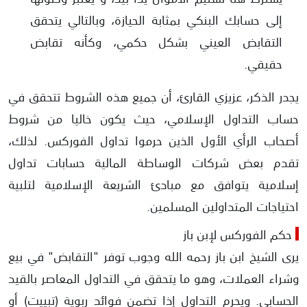
إلى حسابك البنكي بمثابة الحيازة، وبالتالي يتحقق
التقابض العيني بشكل حكمي، وكأنه تقابض
حقيقي.
يجدر الذكر، عزيزي القارئ، أن جميع هذه الشروط تتحقق في
حساب التداول الإسلامي، حيث يكون خاليا من شروط
أصحاب الرأي الأول الذين حرموا تداول الفوركس. لذلك،
تقدم بعض شركات الوساطة المالية حسابات تداول
إسلامية يتوافق مع مبادئ الشريعة الإسلامية لتلبية
احتياجات المتداولين المسلمين.
حكم الفوركس لإبن باز
​يرى الشيخ ابن باز رحمه الله وجوب توفر "التقابض" في بيع
وشراء العملات، وهو ما يتحقق في التداول المعاصر بالقيد
الحسابي. ويحرم التداول إذا تضمن فوائد ربوية (تبييت) أو