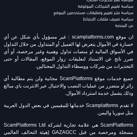
سياسة تقييم الشركات الموثوقة
سياسة نشر تقييم وتعليقات مستخدمين الموقع
سياسة تعريف ملفات الارتباط
عن المنصة
ان موقع scamplatforms.com :
غير مسؤول بأي شكل عن أي
خسارة في الأموال يتعرض لها العميل أو المتداول من خلال التداول
في الأسواق المالية او منصات تداول وهمية وغير مرخصة، أو أي
ضرر ناتج عن الاستناد لتعليقات زوار الموقع، المقالات أو حتى
التحذيرات من شركات ووسطاء التداول المحتالين.
جميع خدمات موقع ScamPlatforms مجانية ولن يتم مطالبة أي
زائر او متضرر من عمليات النصب والاحتيال عبر الانترنت باي مبالغ
وذلك يشمل خدمة استرداد الأموال.
لا تقدم Scamplatforms خدماتها للمقيمين في بعض الدول العربية
مثل سوريا واليمن.
ScamPlatforms هي علامة تجارية لشركة ScamPlatforms Ltd
مسجلة ومرخصة من قبل GAZAGCC (هيئة التحالف العالمي