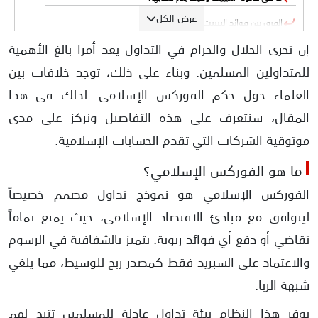
عرض الكل
​الفرق بين فوائد التبييت و السبريد Spread
إن تحري الحلال والحرام في التداول يعد أمرا بالغ الأهمية
حكم تداول الفوركس
للمتداولين المسلمين. وبناء على ذلك، توجد خلافات بين
الرأي الأول القائل بأن الفوركس حرام
العلماء حول حكم الفوركس الإسلامي. لذلك في هذا
الرأي الثاني القائل بأن التداول في الفوركس حلال
المقال، سنتعرف على هذه التفاصيل ونركز على مدى
حكم الفوركس لإبن باز
موثوقية الشركات التي تقدم الحسابات الإسلامية.
​هل تداول الذهب في الفوركس حرام؟
ما هو الفوركس الإسلامي؟
دور الهيئات الرقابية في مراقبة الشركات التي توفر حساب اسلامي
الفوركس الإسلامي ​هو نموذج تداول مصمم خصيصاً
كيفية التحقق من مصداقية شركات الفوركس الإسلامية؟
ليتوافق مع مبادئ الاقتصاد الإسلامي، حيث يمنع تماماً
سبب رفض بعض الوسطاء تقديم حسابات إسلامية لبعض الأصول
تقاضي أو دفع أي فوائد ربوية. يتميز بالشفافية في الرسوم
هل يمكن ضمان شركات الفوركس الإسلامية؟
والاعتماد على السبريد فقط كمصدر ربح للوسيط، مما يلغي
​كيفية فتح حساب إسلامي في 3 خطوات بسيطة؟
شبهة الربا.
تداول العملات الرقمية في الحسابات الإسلامية
​يوفر هذا النظام بيئة تداول عادلة للمسلمين تتيح لهم