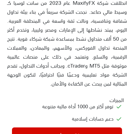
انطلقت شركة MaxifyFX عام 2023 من سانت لوسيا كـ
وسيط مالي صاعد. نجحت الشركة سريعاً في بناء بيئة تداول
شفافة وتنافسية، ونالت ثقة واسعة في المنطقة العربية.
اليوم، يمتد نشاطها إلى الإمارات ومصر وليبيا، وتخدم أكثر
من 50 ألف متداول نشط بمساعدة شبكة شركاء قوية. تتيح
المنصة تداول الفوركس، والأسهم، والمعادن، والعملات
الرقمية، والسلع. وتعتمد في ذلك على منصات عالمية
موثوقة مثل MT5 وcTrader. وبجانب أدوات التداول، تقدم
الشركة مواد تعليمية ودعمًا فنيًا احترافيًا، لتكون الوجهة
المثالية لمن يبحث عن الكفاءة والأمان.
الميزات
توفر أكثر من 1000 أداة مالية متنوعة
دعم حسابات إسلامية