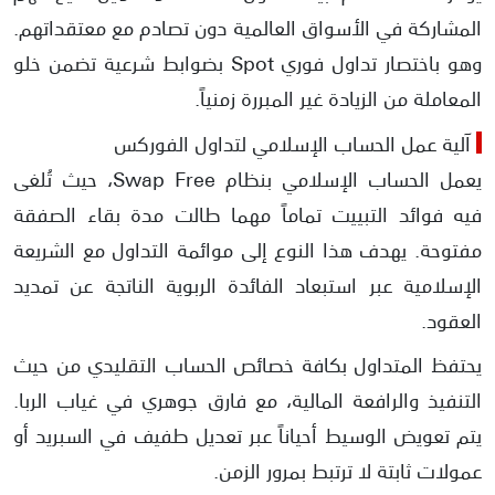
أفضل شركة تداول إسلامية
المشاركة في الأسواق العالمية دون تصادم مع معتقداتهم.
وهو باختصار تداول فوري Spot بضوابط شرعية تضمن خلو
المعاملة من الزيادة غير المبررة زمنياً.
​آلية عمل الحساب الإسلامي لتداول الفوركس
​يعمل الحساب الإسلامي بنظام Swap Free، حيث تُلغى
فيه فوائد التبييت تماماً مهما طالت مدة بقاء الصفقة
مفتوحة. يهدف هذا النوع إلى موائمة التداول مع الشريعة
الإسلامية عبر استبعاد الفائدة الربوية الناتجة عن تمديد
العقود.
​يحتفظ المتداول بكافة خصائص الحساب التقليدي من حيث
التنفيذ والرافعة المالية، مع فارق جوهري في غياب الربا.
يتم تعويض الوسيط أحياناً عبر تعديل طفيف في السبريد أو
عمولات ثابتة لا ترتبط بمرور الزمن.