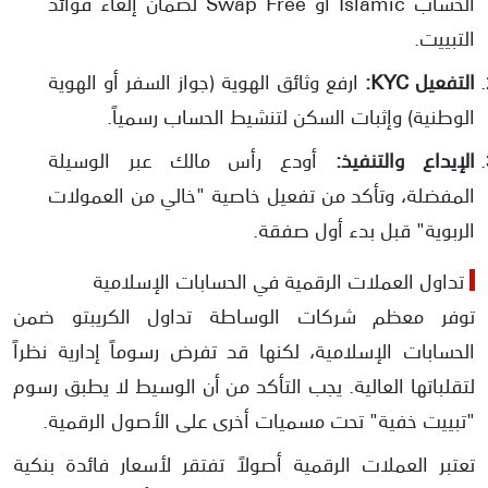
الحساب Islamic أو Swap Free لضمان إلغاء فوائد
التبييت.
​التفعيل KYC:
ارفع وثائق الهوية (جواز السفر أو الهوية
الوطنية) وإثبات السكن لتنشيط الحساب رسمياً.
​الإيداع والتنفيذ:
أودع رأس مالك عبر الوسيلة
المفضلة، وتأكد من تفعيل خاصية "خالي من العمولات
الربوية" قبل بدء أول صفقة.
تداول العملات الرقمية في الحسابات الإسلامية
توفر معظم شركات الوساطة تداول الكريبتو ضمن
الحسابات الإسلامية، لكنها قد تفرض رسوماً إدارية نظراً
لتقلباتها العالية. يجب التأكد من أن الوسيط لا يطبق رسوم
"تبييت خفية" تحت مسميات أخرى على الأصول الرقمية.
​تعتبر العملات الرقمية أصولاً تفتقر لأسعار فائدة بنكية