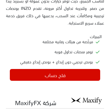
لتناسب الجميع، حيث توفر خيارات بدون عمولة أو بسبريد يبدأ
من صفر. ولتجربة تداول أكثر مرونة، تقدم INZO بونصات
ترحيبية ومكافآت عند السحب، يدعمها في ذلك فريق خدمة
عملاء سريع الاستجابة.
الميزات
مرخّصة من هيئات رقابية مختلفة
توفر منصات تداول قوية
بونص ترحيبي دون إيداع + بونص إيداع حقيقي
فتح حساب
شركة MaxifyFX