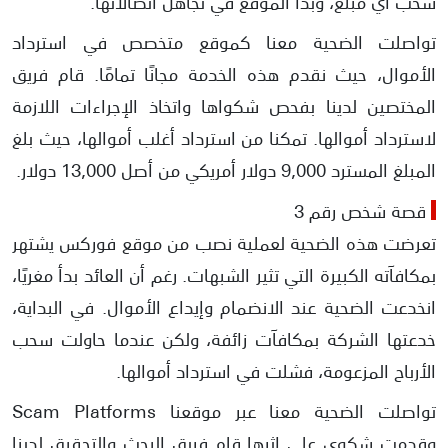
سحب أي مبلغ، وبدأ الموقع في تجاهل اتصالاتها.
تواصلت الضحية معنا كموقع متخصص في استرداد
الأموال، حيث نقدم هذه الخدمة مجانًا تمامًا. قام فريق
المختصين لدينا بفحص شكواها واتخاذ الإجراءات اللازمة
لاسترداد أموالها. تمكنا من استرداد أغلب أموالها، حيث بلغ
المبلغ المسترد 9,000 دولار أمريكي من أصل 13,000 دولار.
قصة شخص رقم 3
تعرضت هذه الضحية لعملية نصب من موقع فوركس يشتهر
بمكافآته الكبيرة التي تثير الشبهات. رغم أن العائد بدأ مغريًا،
انخدعت الضحية عند الانضمام وإيداع الأموال. في البداية،
خدعتها الشركة بمكافآت زائفة، ولكن عندما حاولت سحب
الأرباح المزعومة، فشلت في استرداد أموالها.
تواصلت الضحية معنا عبر موقعنا Scam Platforms
وقدمت شكوى على اثرها قام فريق البحث والتحقيق لدينا