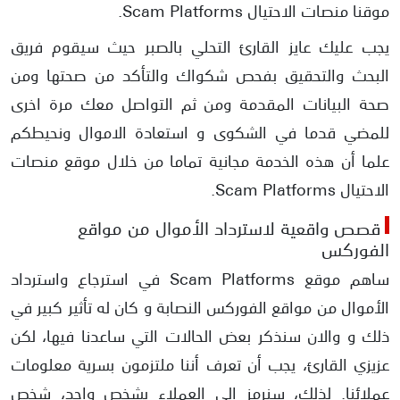
موقنا منصات الاحتيال Scam Platforms.
يجب عليك عايز القارئ التحلي بالصبر حيث سيقوم فريق
البحث والتحقيق بفحص شكواك والتأكد من صحتها ومن
صحة البيانات المقدمة ومن ثم التواصل معك مرة اخرى
للمضي قدما في الشكوى و استعادة الاموال ونحيطكم
علما أن هذه الخدمة مجانية تماما من خلال موقع منصات
الاحتيال Scam Platforms.
قصص واقعية لاسترداد الأموال من مواقع
الفوركس
ساهم موقع Scam Platforms في استرجاع واسترداد
الأموال من مواقع الفوركس النصابة و كان له تأثير كبير في
ذلك و والان سنذكر بعض الحالات التي ساعدنا فيها، لكن
عزيزي القارئ، يجب أن تعرف أننا ملتزمون بسرية معلومات
عملائنا. لذلك، سنرمز إلى العملاء بشخص واحد، شخص