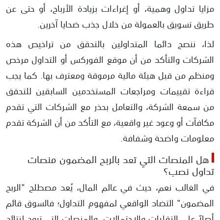
مزايا تداول وهمية، أو إغراءات بزيادة الأرباح، أو حتى عن
طريق تسويق بالعمولة من خلال جذب ضحايا آخرين.
لذا، ننصح دائما المتداولين بالتحقق من تراخيص هذه
الشركات والتأكد من أن موقع الفوركس أو التداول مرخص
ومنظم من قبل هيئة مالية مرموقة ومعترف بها. كما يجب
قراءة تقييمات ومراجعات المستخدمين السابقين للتحقق
من سمعة الشركة، والتعامل بحذر مع الشركات التي تقدم
مكافآت أو وعود غير واقعية، مع التأكد من أن الشركة تقدم
معلومات واضحة وشفافة.
هل المنصات التي تعد بالربح المضمون ​منصات
تداول نصب؟
في الغالب نعم، حيث في عالم المال، يُعد مصطلح "الربح
المضمون" التضاد الواقعي لمفهوم التداول؛ فالسوق قائم
أصلاً على التقلبات والاحتمالات. والمنصات التي تروج لنتائج