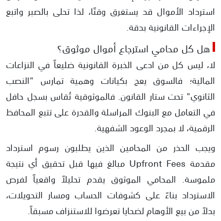
استرداد الأموال قد يستغرق وقتًا، لذا تحلى بالصبر واتبع
الإجراءات القانونية بدقة.
هل كل محامي استرجاع أموال موثوق؟
لا، ​ليس كل من ادعى الخبرة القانونية ضليعاً في النزاعات
المالية؛ فالسوق يعج بكيانات وهمية تمارس "النصب
الثانوي" تحت ستار القانون. فالموثوقية تُقاس بسجل حافل
في التعامل مع البنوك المراسلة والقدرة على تتبع المحافظ
الرقمية، لا بمجرد الوعود الشفهية.
و​يجب الحذر من المحامين الذين يطلبون رسوم استرداد
مقدمة Upfront Fees مبالغ فيها قبل تحقيق أي نتيجة
ملموسة. المحامي الموثوق يقدم تحليلاً واقعياً لفرص
الاسترداد بناءً على كشوفات الحساب ومسار التحويلات،
بدلاً من بيع الأوهام لضحايا تعرضوا للاستنزاف مسبقاً.