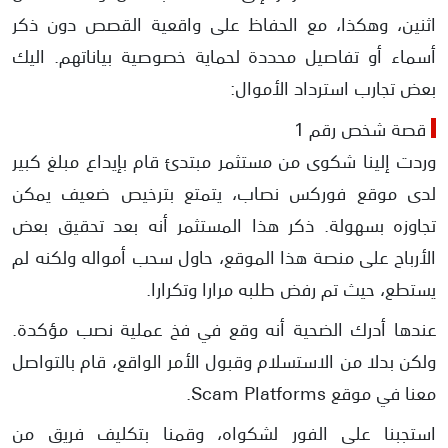
اثنين، وهكذا، مع الحفاظ على واقعية القصص دون ذكر
أسماء أو تفاصيل محددة لحماية خصوصية بياناتهم. اليك
بعض تجارب استرداد الأموال:
قصة شخص رقم 1
وردت إلينا شكوى من مستثمر مبتدئ قام بإيداع مبلغ كبير
لدى موقع فوركس نصاب، يتمتع بترخيص ضعيف يمكن
تجاوزه بسهولة. ذكر هذا المستثمر أنه بعد تحقيق بعض
الأرباح على منصة هذا الموقع، حاول سحب أمواله ولكنه لم
يستطع، حيث تم رفض طلبه مرارا وتكرارا.
عندها أدرك الضحية أنه وقع في فخ عملية نصب مؤكدة.
ولكن بدلا من الاستسلام وقبول الأمر الواقع، قام بالتواصل
معنا في موقع Scam Platforms.
استجبنا على الفور لشكواه، وقمنا بتكليف فريق من