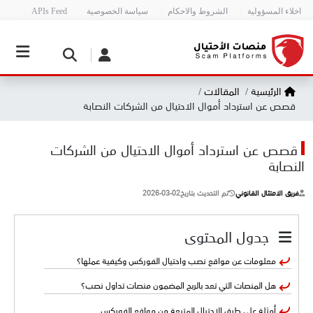
اخلاء المسؤولية
الشروط والاحكام
سياسة الخصوصية
APIs Feed
الرئيسية
المقالات
قصص عن استرداد أموال الاحتيال من الشركات النصابة
قصص عن استرداد أموال الاحتيال من الشركات
النصابة
فريق الامتثال القانوني
تم التحديث بتاريخ
2026-03-02
جدول المحتوى
معلومات عن ​مواقع نصب واحتيال الفوركس وكيفية عملها؟
هل المنصات التي تعد بالربح المضمون ​منصات تداول نصب؟
أمثلة على طرق الاحتيال المتبعة من مواقع الفوركس