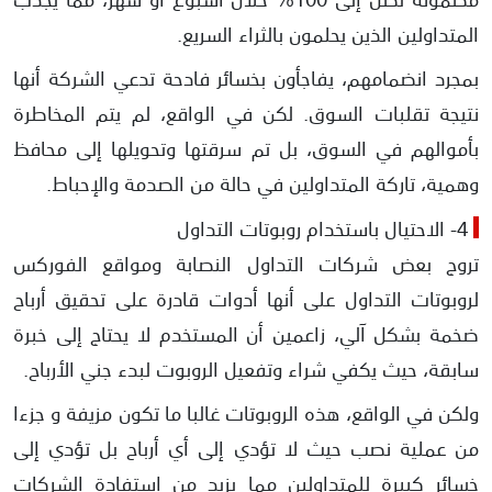
المتداولين الذين يحلمون بالثراء السريع.
بمجرد انضمامهم، يفاجأون بخسائر فادحة تدعي الشركة أنها
نتيجة تقلبات السوق. لكن في الواقع، لم يتم المخاطرة
بأموالهم في السوق، بل تم سرقتها وتحويلها إلى محافظ
وهمية، تاركة المتداولين في حالة من الصدمة والإحباط.
4- الاحتيال باستخدام روبوتات التداول
تروج بعض شركات التداول النصابة ومواقع الفوركس
لروبوتات التداول على أنها أدوات قادرة على تحقيق أرباح
ضخمة بشكل آلي، زاعمين أن المستخدم لا يحتاج إلى خبرة
سابقة، حيث يكفي شراء وتفعيل الروبوت لبدء جني الأرباح.
ولكن في الواقع، هذه الروبوتات غالبا ما تكون مزيفة و جزءا
من عملية نصب حيث لا تؤدي إلى أي أرباح بل تؤدي إلى
خسائر كبيرة للمتداولين مما يزيد من استفادة الشركات