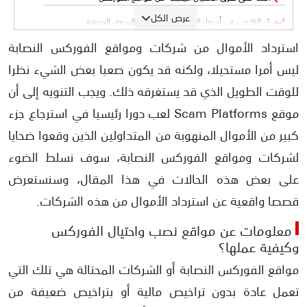
عرض الكل
1- التلاعب في أسعار الأصول أثناء تقلبات السوق العنيفة
استرداد الأموال من شركات ومواقع الفوركس النصابة
2- الاحتيال باستخدام مخطط بونزي
ليس أمرا مستحيلا، ولكنه قد يكون صعبا بعض الشيء نظرا
3- اغراء المتداولين بالأرباح المضمونة
للوقت الطويل الذي قد يستغرقه ذلك. ويجب التنويه إلى أن
4- الاحتيال باستخدام روبوتات التداول
موقع Scam Platforms لعب دورا رئيسيا في استرجاع جزء
كيفية استرداد أموال الاحتيال من الشركات النصابة؟
كبير من الأموال المنهوبة من المتداولين الذين وقعوا ضحايا
قصص واقعية لاسترداد الأموال من مواقع الفوركس
لشركات ومواقع الفوركس النصابة، سوف نسلط الضوء
قصة شخص رقم 1
على بعض هذه الحالات في هذا المقال، وسنستعرض
قصة شخص رقم 2
قصصا واقعية عن استرداد الأموال من هذه الشركات.
قصة شخص رقم 3
معلومات عن ​مواقع نصب واحتيال الفوركس
كيف استرجع مالي من شخص نصاب؟
وكيفية عملها؟
هل كل محامي استرجاع أموال موثوق؟
مواقع الفوركس النصابة أو الشركات المحتالة هي تلك التي
تعمل عادة بدون تراخيص مالية أو بتراخيص ضعيفة من
​هل يمكن استرجاع أموال التداول بعد الاحتيال؟