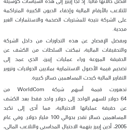
أفضل حالاتها مالياً. إذ لجأ إيبرز إلى هذه السياسات كوسيلة
للتلاعب بالأرقام المالية وإخفاء الديون الكبيرة المتراكمة
على الشركة نتيجة للمشتريات الضخمة والاستثمارات الغير
مجدية.
وبفضل الإفصاح عن هذه التجاوزات من داخل الشركة
والتحقيقات المالية، تمكنت السلطات من الكشف عن
الحقيقة المروعة وراء عمليات إيبرز، الذي عمد إلى
تضخيم قيمة الأصول الاستثمارية بملايين الدولارات وتزوير
التقارير المالية كبدت المساهمين خسائر كبيرة.
تدهورت قيمة أسهم شركة WorldCom من
64 دولار للسهم الواحد إلى دولار واحد فقط بعد الكشف
عن حقيقة عملياتها الاحتيالية، مما أدى إلى تكبد
المساهمين خسائر تقدر بحوالي 100 مليار دولار. وفي عام
2005، أدين إيبرز بتهمة الاحتيال المحاسبي والتلاعب المالي،