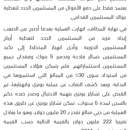
يعتمد فقط على دفع الأموال من المستثمرين الجدد لتغطية
عوائد المستثمرين القدامى.
في نهاية المطاف، انهارت العملية بعدما أصبح من الصعب
إيجاد مزيد من المستثمرين الجدد لتغطية أرباح
المستثمرين الدورية. وأدى انهيار المخطط إلى تكبد
المستثمرين خسائر فادحة وتدمير 5 بنوك وفقدان جميع
المستثمرين لاستثماراتهم. فلم يتمكن هؤلاء المستثمرين
من استرداد سوى 30٪ من المبالغ التي استثمروها في
البداية. وبعد كشف النقاب عن عملية بونزي وانهيارها، تم
القبض على تشارلز بونزي بتهمة الاحتيال وصدر ضده حكم
بالسجن لمدة 5 سنوات. تمكن تشارلز بونزي عن طريق هذه
العملية من جني مبالغ تقدر بـ 20 مليون دولار، وهو ما يعادل
تقريبا 222 مليون دولار بالقيمة الحالية حسب القيمة