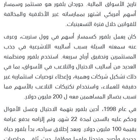
تاريخ الأسواق المالية. جوردان بلفور هو مستثمر وسمسار
أسهم أمريكي اشتهر بممارساته غير الأخلاقية والمخالفة
للقوانين خلال فترة التسعينيات.
كان يعمل بلفور كسمسار أسهم في وول ستريت، وعرف
عنه سمعته السيئة بسبب أساليبه اللاشرعية في جذب
المستثمرين وتحقيق أرباح سريعة. استخدم بلفور ومنظمته
العديد من أساليب الاحتيال والتلاعب في الأسواق، بما في
ذلك تشكيل شركات وهمية، وإعطاء توصيات استثمارية غير
دقيقة للعملاء، واستخدام تكتيكات التلاعب بالأسهم مما
تسبب بخسائر المساهمين معه ل 200 مليون دولار.
في عام 1998، أدين بلفور بتهمة الاحتيال وغسل الأموال
وحكم عليه بالسجن لمدة 22 شهر، وتم إلزامه بدفع غرامة
بقيمة 100 مليون دولار. وبعد إطلاق سراحه، بدأ بلفور حياة
جديدة وأصبح متحدثا ملهما ومؤلفا، حيث يُلقي محاضرات