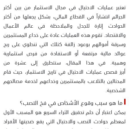
تعتبر عمليات الاحتيال في مجال الاستثمار من بين أكثر
3- جوردان بلفور Jordan Belfort
الجرائم انتشاراً في القطاع المالي، بشكل يجعلها من أكثر
4- جيمس بول لويس جونيور James Paul Lewis Junior
الحوادث إثارة للجدل والملاحظة في عالم الأعمال
5- مايكل دي جوزمان Michael de Guzman
والاقتصاد. تقوم هذه العمليات عادة على خداع المستثمرين
6- سام إسرائيل Sam Israel
وسرقة أموالهم بوعود زائفة كتلك التي تنطوي على ربح
7- جوزيف ناتشيو Joseph Nacchio
عوائد مالية مرتفعة أو الاستفادة من فرص استثمارية
8- باري مينكو Barry Minkow
وهمية. في هذا المقال، سنتطرق إلى عشرة من
9- كينيث لاي وجيفري سكيلينج Kenneth Lay and Jeffrey Skilling
أبرز قصص عمليات الاحتيال في تاريخ الاستثمار، حيث قام
10- بيرني مادوف Bernie Madoff
المحتالين بالتلاعب بالمستثمرين وخداعهم لخدمة مصالحهم
عمليات الاحتيال الشائعة الحدوث في الدول العربية
الشخصية.
ما هو سبب وقوع الأشخاص في فخ النصب؟
يمكن اعتبار أن حلم تحقيق الثراء السريع هو المسبب الأول
لمعظم حوادث النصب والاحتيال التي يقع ضحيتها الأفراد