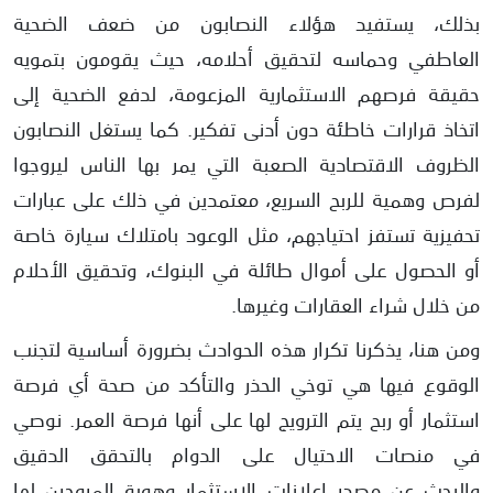
بذلك، يستفيد هؤلاء النصابون من ضعف الضحية
العاطفي وحماسه لتحقيق أحلامه، حيث يقومون بتمويه
حقيقة فرصهم الاستثمارية المزعومة، لدفع الضحية إلى
اتخاذ قرارات خاطئة دون أدنى تفكير. كما يستغل النصابون
الظروف الاقتصادية الصعبة التي يمر بها الناس ليروجوا
لفرص وهمية للربح السريع، معتمدين في ذلك على عبارات
تحفيزية تستفز احتياجهم، مثل الوعود بامتلاك سيارة خاصة
أو الحصول على أموال طائلة في البنوك، وتحقيق الأحلام
من خلال شراء العقارات وغيرها.
ومن هنا، يذكرنا تكرار هذه الحوادث بضرورة أساسية لتجنب
الوقوع فيها هي توخي الحذر والتأكد من صحة أي فرصة
استثمار أو ربح يتم الترويج لها على أنها فرصة العمر. نوصي
في منصات الاحتيال على الدوام بالتحقق الدقيق
والبحث عن مصدر إعلانات الاستثمار وهوية المروجين لها