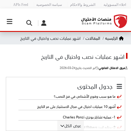
اخلاء المسؤولية
الشروط والاحكام
سياسة الخصوصية
APIs Feed
الرئيسية
المقالات
اشهر عمليات نصب واحتيال في التاريخ
اشهر عمليات نصب واحتيال في التاريخ
فريق الامتثال القانوني
تم التحديث بتاريخ
2025-03-24
جدول المحتوى
ما هو سبب وقوع الأشخاص في فخ النصب؟
أشهر 10 عمليات احتيال في مجال الاستثمار على مر التاريخ
1- عملية تشارلز بونزي Charles Ponzi
عرض الكل
2- برنارد إيبرز Bernard Ebbers