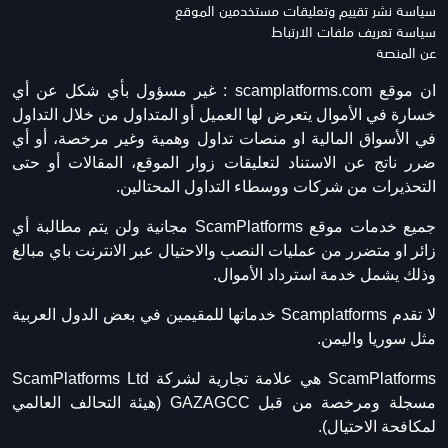
سياسة نشر تقييم وتعليقات مستخدمين الموقع
سياسة تعريف ملفات الارتباط
عن المنصة
ان موقع scamplatforms.com :
غير مسؤول بأي شكل عن أي
خسارة في الأموال يتعرض لها العميل أو المتداول من خلال التداول
في الأسواق المالية او منصات تداول وهمية وغير مرخصة، أو أي
ضرر ناتج عن الاستناد لتعليقات زوار الموقع، المقالات أو حتى
التحذيرات من شركات ووسطاء التداول المحتالين.
جميع خدمات موقع ScamPlatforms مجانية ولن يتم مطالبة أي
زائر او متضرر من عمليات النصب والاحتيال عبر الانترنت باي مبالغ
وذلك يشمل خدمة استرداد الأموال.
لا تقدم Scamplatforms خدماتها للمقيمين في بعض الدول العربية
مثل سوريا واليمن.
ScamPlatforms هي علامة تجارية لشركة ScamPlatforms Ltd
مسجلة ومرخصة من قبل GAZAGCC (هيئة التحالف العالمي
لمكافحة الاحتيال).